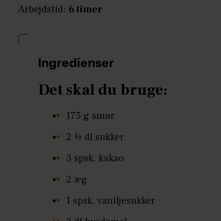
Arbejdstid:
6 timer
Ingredienser
Det skal du bruge:
175 g smør
2 ½ dl sukker
3 spsk. kakao
2 æg
1 spsk. vaniljesukker