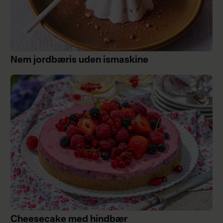
Nem jordbæris uden ismaskine
Cheesecake med hindbær