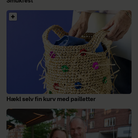
Smukfest
Hækl selv fin kurv med pailletter