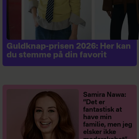
Guldknap-prisen 2026: Her kan
du stemme på din favorit
Samira Nawa:
”Det er
fantastisk at
have min
familie, men jeg
elsker ikke