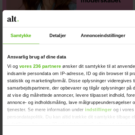
moderskabet”
Samtykke
Detaljer
Annonceindstillinger
Ansvarlig brug af dine data
Vi og
vores 236 partnere
ønsker dit samtykke til at anvend
indsamle persondata om IP-adresse, ID og din browser til pr
statistik og marketingformål. Disse oplysninger videregives t
samarbejdspartnere, der opbevarer og tilgår oplysninger på d
at vise dig målrettede annoncer, levere tilpasset indhold, for
annonce- og indholdsmåling, lave målgruppeundersøgelser o
tjenester. Se mere information under
indstillinger
og i vores
persondatapolitik. Du kan altid trække dit samtykke tilbage e
Philip May på Smukfest for første gang: "Jeg
indstillinger fra vores "Cookiedeklaration", eller ved at trykk
har kæmpe forventninger"
trigger" ikonet.
Samtykkevalg