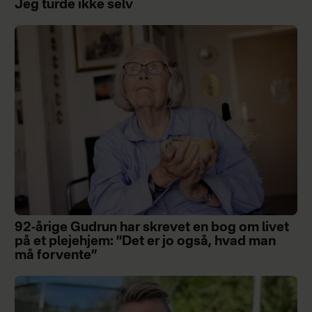
Jeg turde ikke selv
92-årige Gudrun har skrevet en bog om livet
på et plejehjem: ”Det er jo også, hvad man
må forvente”