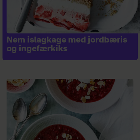
Nem islagkage med jordbæris
og ingefærkiks