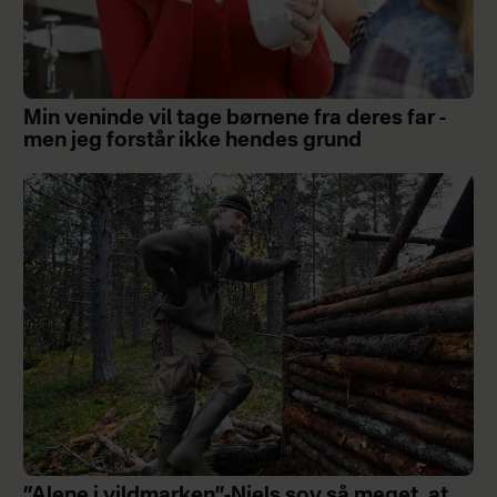
Min veninde vil tage børnene fra deres far -
men jeg forstår ikke hendes grund
”Alene i vildmarken”-Niels sov så meget, at