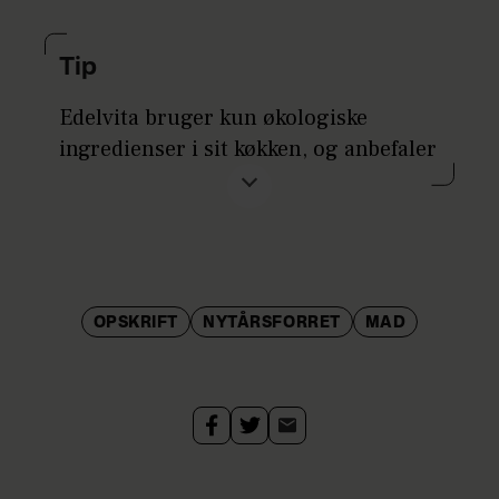
Tip
Edelvita bruger kun økologiske
ingredienser i sit køkken, og anbefaler
dig gerne at gøre det samme.
Hun elsker at drikke en fyldig hvidvin
til, som for eksempel en Codronchio
fra Albana di Romagna.
OPSKRIFT
NYTÅRSFORRET
MAD