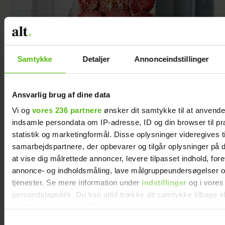
Samtykke
Detaljer
Annonceindstillinger
Ansvarlig brug af dine data
Vi og
vores 236 partnere
ønsker dit samtykke til at anvend
indsamle persondata om IP-adresse, ID og din browser til pr
statistik og marketingformål. Disse oplysninger videregives t
Nem islagkage med jordbæris og
samarbejdspartnere, der opbevarer og tilgår oplysninger på d
ingefærkiks
at vise dig målrettede annoncer, levere tilpasset indhold, for
annonce- og indholdsmåling, lave målgruppeundersøgelser o
tjenester. Se mere information under
indstillinger
og i vores
persondatapolitik. Du kan altid trække dit samtykke tilbage e
indstillinger fra vores "Cookiedeklaration", eller ved at trykk
trigger" ikonet.
Samtykkevalg