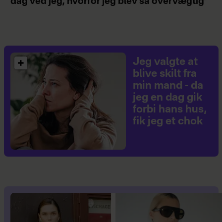
dag ved jeg, hvorfor jeg blev så overvægtig’
Jeg valgte at
blive skilt fra
min mand - da
jeg en dag gik
forbi hans hus,
fik jeg et chok