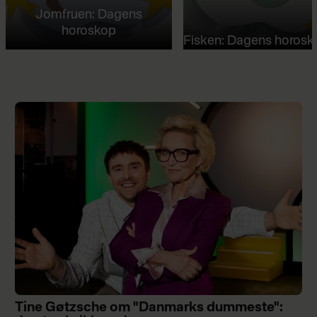
Jomfruen: Dagens
horoskop
Fisken: Dagens horosk
Tine Gøtzsche om "Danmarks dummeste":