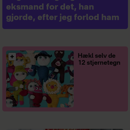
eksmand for det, han
gjorde, efter jeg forlod ham
Hækl selv de
12 stjernetegn