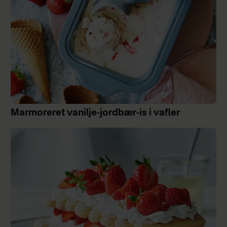
Marmoreret vanilje-jordbær-is i vafler