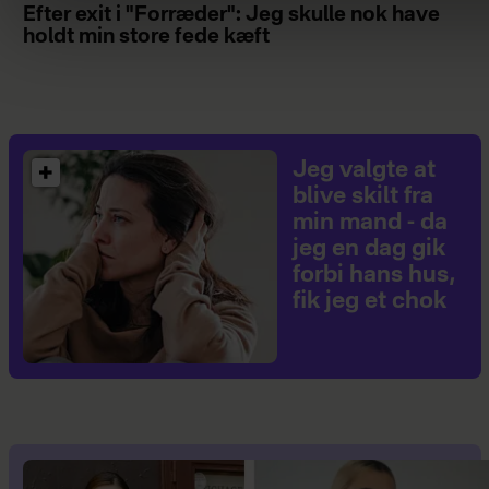
Efter exit i "Forræder": Jeg skulle nok have
holdt min store fede kæft
Jeg valgte at
blive skilt fra
min mand - da
jeg en dag gik
forbi hans hus,
fik jeg et chok