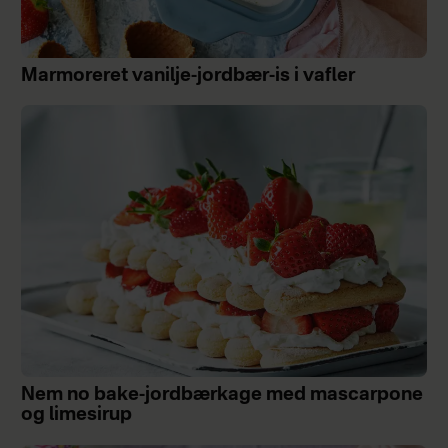
Marmoreret vanilje-jordbær-is i vafler
Nem no bake-jordbærkage med mascarpone
og limesirup