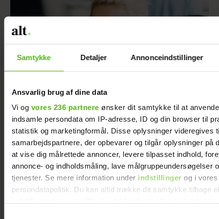
Samtykke
Detaljer
Annonceindstillinger
Ansvarlig brug af dine data
Vi og
vores 236 partnere
ønsker dit samtykke til at anvend
indsamle persondata om IP-adresse, ID og din browser til pr
Min lunefulde chef giver mig angst
statistik og marketingformål. Disse oplysninger videregives t
samarbejdspartnere, der opbevarer og tilgår oplysninger på d
at vise dig målrettede annoncer, levere tilpasset indhold, for
annonce- og indholdsmåling, lave målgruppeundersøgelser o
tjenester. Se mere information under
indstillinger
og i vores
persondatapolitik. Du kan altid trække dit samtykke tilbage e
indstillinger fra vores "Cookiedeklaration", eller ved at trykk
trigger" ikonet.
Samtykkevalg