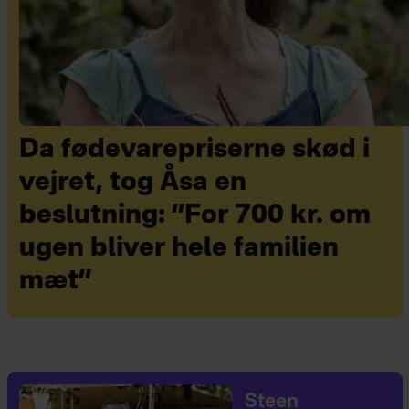
Da fødevarepriserne skød i
vejret, tog Åsa en
beslutning: ”For 700 kr. om
ugen bliver hele familien
mæt”
Steen