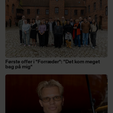
Første offer i "Forræder": "Det kom meget
bag på mig"