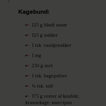
Kagebund:
125 g blødt smør
125 g sukker
1 tsk. vaniljesukker
1 æg
250 g mel
1 tsk. bagepulver
¼ tsk. salt
175 g rester af konfekt,
kransekage, marcipan