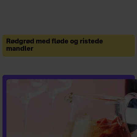
Rødgrød med fløde og ristede
mandler