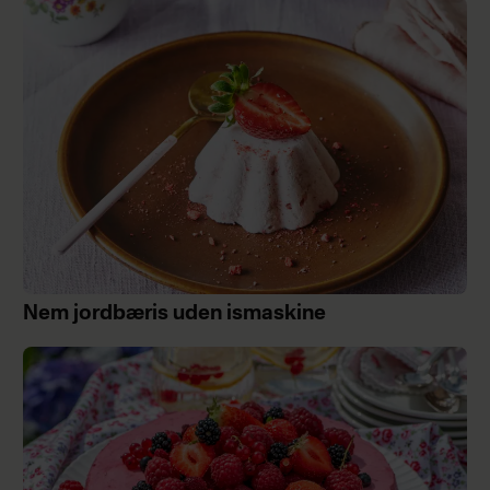
Nem jordbæris uden ismaskine