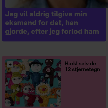
Jeg vil aldrig tilgive min
eksmand for det, han
gjorde, efter jeg forlod ham
Hækl selv de
12 stjernetegn