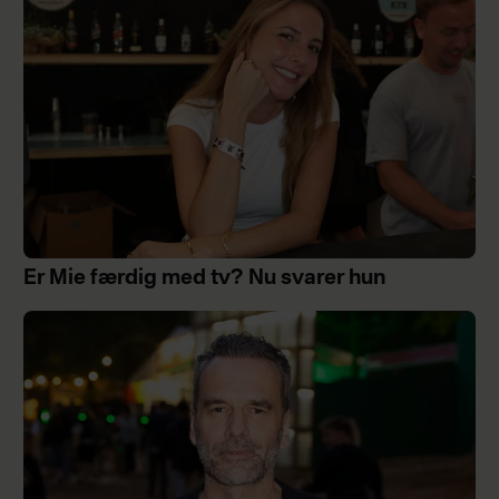
Er Mie færdig med tv? Nu svarer hun