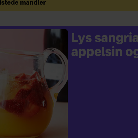
istede mandler
Lys sangri
appelsin o