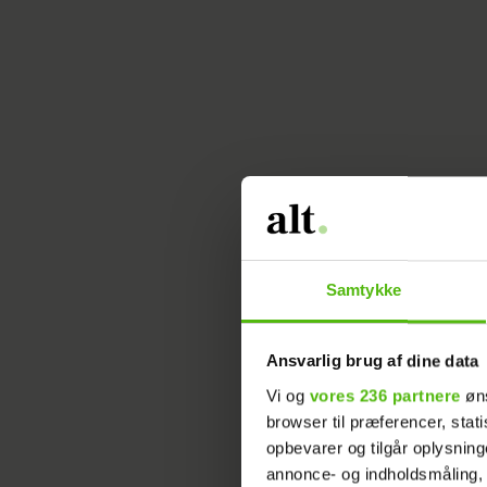
Samtykke
Ansvarlig brug af dine data
Vi og
vores 236 partnere
øns
browser til præferencer, stat
opbevarer og tilgår oplysning
annonce- og indholdsmåling,