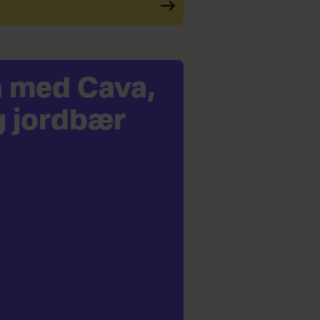
a med Cava,
g jordbær