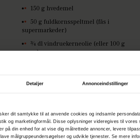
150 g hvedemel
50 g fuldkornsspeltmel (fås i
supermarkeder)
¾ dl vindruekerneolie (eller 100 g
smør)
½ tsk salt
lidt koldt vand
Detaljer
Annonceindstillinger
Fyld:
½ kg frisk spinat
ker dit samtykke til at anvende cookies og indsamle persondat
2 porrer (fintsnittede)
istik og marketingformål. Disse oplysninger videregives til vore
er på din enhed for at vise dig målrettede annoncer, levere tilpas
150 g broccoli (eller
 lave målgruppeundersøgelser og udvikle tjenester. Se mere inf