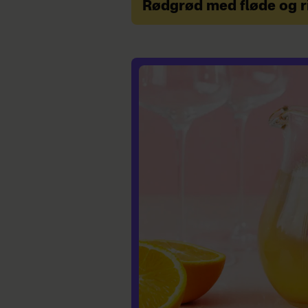
Rødgrød med fløde og r