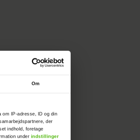
Om
a om IP-adresse, ID og din
s samarbejdspartnere, der
set indhold, foretage
ormation under
indstillinger