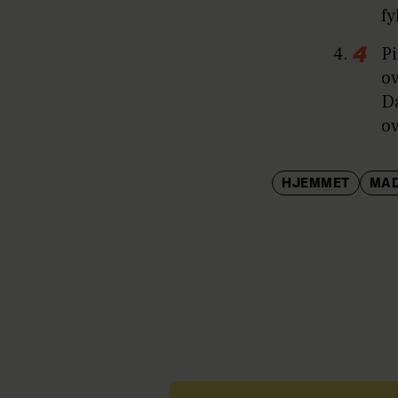
fy
P
ov
D
ov
HJEMMET
MA