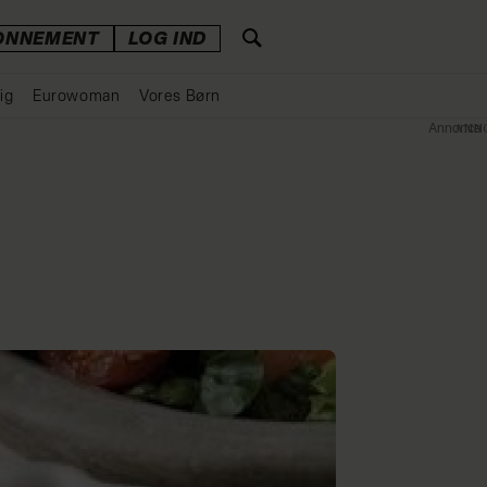
ONNEMENT
LOG IND
ig
Eurowoman
Vores Børn
Annonce