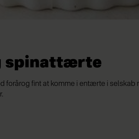
g spinattærte
ed forårog fint at komme i entærte i selskab
.