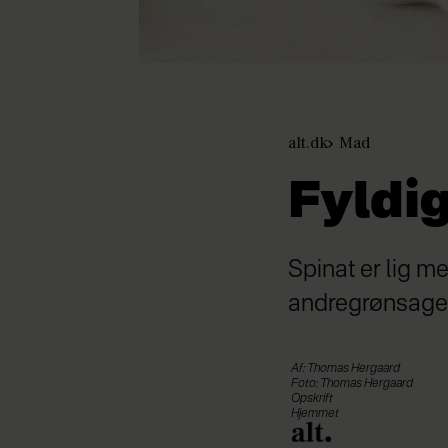
alt.dk
Mad
Fyldi
Spinat er lig m
andregrønsager
Af: Thomas Hergaard
Foto: Thomas Hergaard
Opskrift
Hjemmet