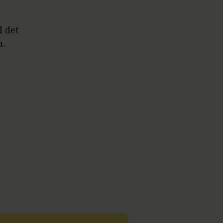
d det
n.