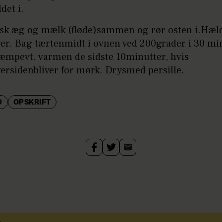
ldet i.
isk æg og mælk (fløde)sammen og rør osten i.Hæl
er. Bag tærtenmidt i ovnen ved 200grader i 30 mi
æmpevt. varmen de sidste 10minutter, hvis
ersidenbliver for mørk. Drysmed persille.
D
OPSKRIFT