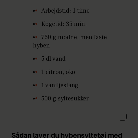
Arbejdstid: 1 time
Kogetid: 35 min.
750 g modne, men faste
hyben
5 dl vand
1 citron, øko
1 vaniljestang
500 g syltesukker
Sådan laver du hybensyltetøj med