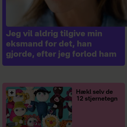
Jeg vil aldrig tilgive min
eksmand for det, han
gjorde, efter jeg forlod ham
Hækl selv de
12 stjernetegn