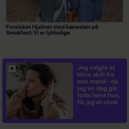
Forelsket Hjalmer med kæresten på
Smukfest: Vi er lykkelige
Jeg valgte at
blive skilt fra
min mand - da
jeg en dag gik
forbi hans hus,
fik jeg et chok