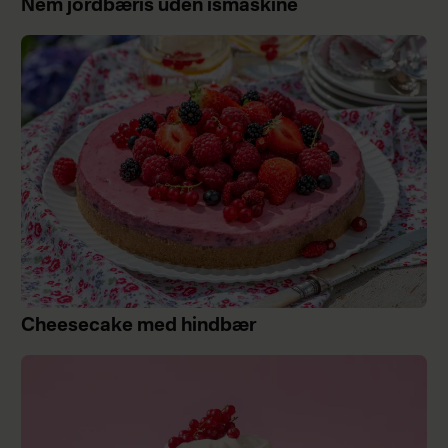
Nem jordbæris uden ismaskine
Cheesecake med hindbær