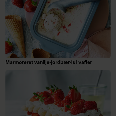
Marmoreret vanilje-jordbær-is i vafler