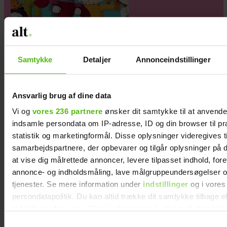
Samtykke
Detaljer
Annonceindstillinger
Ansvarlig brug af dine data
Vi og
vores 236 partnere
ønsker dit samtykke til at anvend
indsamle persondata om IP-adresse, ID og din browser til pr
statistik og marketingformål. Disse oplysninger videregives t
samarbejdspartnere, der opbevarer og tilgår oplysninger på d
at vise dig målrettede annoncer, levere tilpasset indhold, for
annonce- og indholdsmåling, lave målgruppeundersøgelser o
tjenester. Se mere information under
indstillinger
og i vores
persondatapolitik. Du kan altid trække dit samtykke tilbage e
indstillinger fra vores "Cookiedeklaration", eller ved at trykk
Jesper Buch afslører ukendt fortid: "På et
trigger" ikonet.
tidspunkt var der en skillevej"
Samtykkevalg