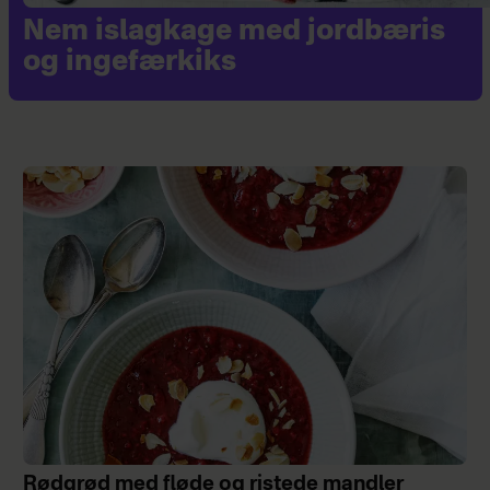
Nem islagkage med jordbæris
og ingefærkiks
Rødgrød med fløde og ristede mandler