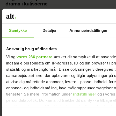
drama i kulisserne
Samtykke
Detaljer
Annonceindstillinger
Ansvarlig brug af dine data
Vi og
vores 236 partnere
ønsker dit samtykke til at anvend
indsamle persondata om IP-adresse, ID og din browser til pr
statistik og marketingformål. Disse oplysninger videregives t
samarbejdspartnere, der opbevarer og tilgår oplysninger på d
at vise dig målrettede annoncer, levere tilpasset indhold, for
Morten Kirckhoff lærte noget vigtigt, da han
annonce- og indholdsmåling, lave målgruppeundersøgelser o
mistede sin demenssyge far: "Jeg var nødt til
tjenester. Se mere information under
indstillinger
og i vores
at vise en side, jeg ikke var stolt af"
persondatapolitik. Du kan altid trække dit samtykke tilbage e
indstillinger fra vores "Cookiedeklaration", eller ved at trykk
trigger" ikonet.
Samtykkevalg