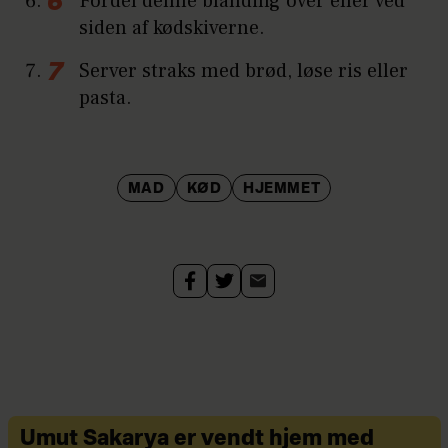
Fordel denne blanding over eller ved
siden af kødskiverne.
Server straks med brød, løse ris eller
pasta.
MAD
KØD
HJEMMET
Umut Sakarya er vendt hjem med