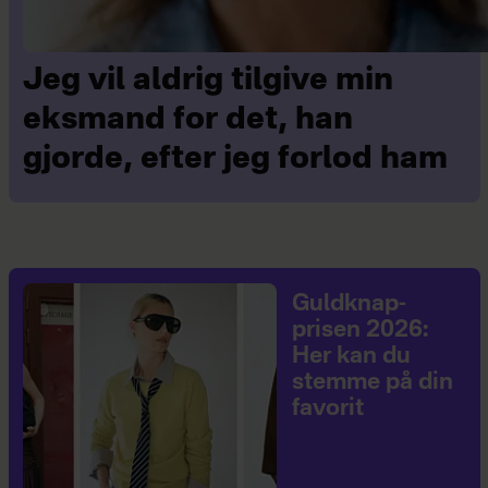
Jeg vil aldrig tilgive min
eksmand for det, han
gjorde, efter jeg forlod ham
Guldknap-
prisen 2026:
Her kan du
stemme på din
favorit