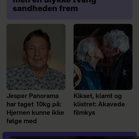
men en ulykke tvang
sandheden frem
Jesper Panorama
Kikset, klamt og
har taget 10kg på:
klistret: Akavede
Hjernen kunne ikke
filmkys
følge med