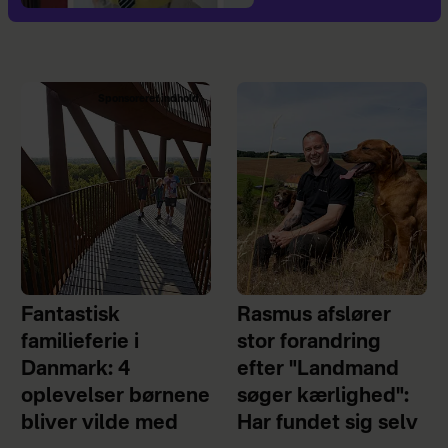
Sponsoreret indhold
Fantastisk
Rasmus afslører
familieferie i
stor forandring
Danmark: 4
efter "Landmand
oplevelser børnene
søger kærlighed":
bliver vilde med
Har fundet sig selv