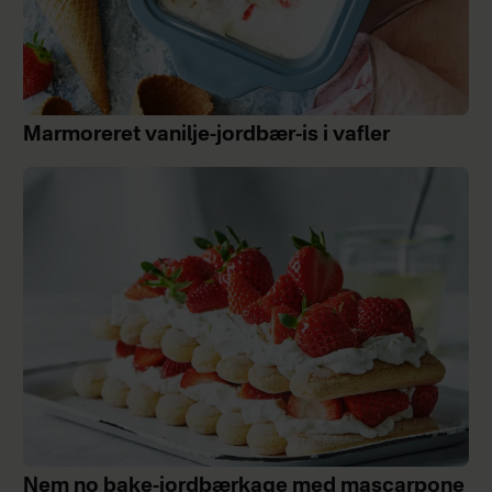
Marmoreret vanilje-jordbær-is i vafler
Nem no bake-jordbærkage med mascarpone