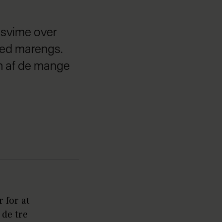
 svime over
med marengs.
n af de mange
 for at
 de tre