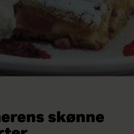
rens skønne
rter