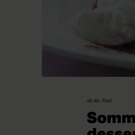
alt.dk
Mad
Somme
desse