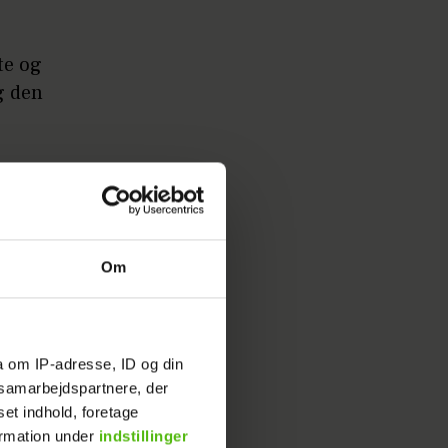
te og
g den
Om
a om IP-adresse, ID og din
s samarbejdspartnere, der
set indhold, foretage
ormation under
indstillinger