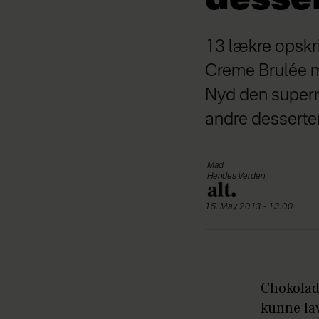
13 lækre opskri
Creme Brulée 
Nyd den supern
andre desserter
Mad
Hendes Verden
15. May 2013 - 13:00
Chokolade
kunne lav