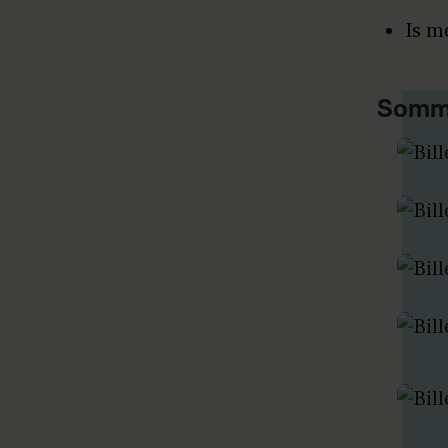
Is m
Somme