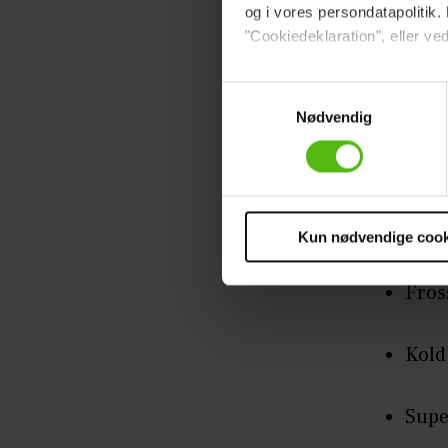
og i vores persondatapolitik. 
"Cookiedeklaration", eller ved
Mynt
Dine valg anvendes på hele w
Samtykkevalg
Hvid
Nødvendig
Vi ønsker dit samtykke til at 
Vi anvender egne cookies og c
Chok
om IP, ID og din browser for a
markedsføring, så vi kan opti
Mous
sociale medier.
Kun nødvendige cook
Du kan til enhver tid trække 
Fros
cookies, samarbejdspartnere 
vores
privatlivspolitik
og
co
Kold
Supe