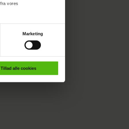
 fra vores
Marketing
ournalistisk indhold til dig.
emmeside. Vi indsamler data
er samt til brug for
ktioner i forbindelse med
Tillad alle cookies
e mere om vores brug af
 både