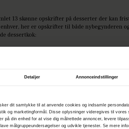
mlet 13 skønne opskrifter på desserter der kan fris
enhver, her er opskrifter til både nybegynderen o
de dessertkok:
rberfool med trekantkager
bær-Charlotte i glas
Detaljer
Annonceindstillinger
ken-fragilité
ker dit samtykke til at anvende cookies og indsamle persondat
e Brulée med jordbær
istik og marketingformål. Disse oplysninger videregives til vore
er på din enhed for at vise dig målrettede annoncer, levere tilpas
a cotta med lime og sprøde kagestænger
 lave målgruppeundersøgelser og udvikle tjenester. Se mere inf