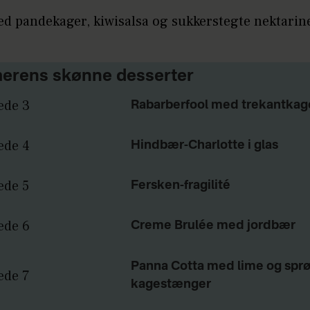
ed pandekager, kiwisalsa og sukkerstegte nektarin
rens skønne desserter
Rabarberfool med trekantkag
Hindbær-Charlotte i glas
Fersken-fragilité
Creme Brulée med jordbær
Panna Cotta med lime og spr
kagestænger