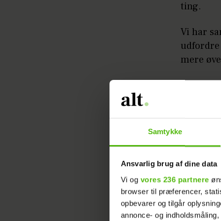
ting.
Vi har sa
udfordre 
mere øve
Raba
Hind
Samtykke
Fers
Ansvarlig brug af dine data
Vi og
vores 236 partnere
øns
Crem
browser til præferencer, stat
opbevarer og tilgår oplysning
Pann
annonce- og indholdsmåling,