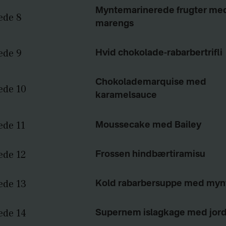
Myntemarinerede frugter me
marengs
Hvid chokolade-rabarbertrifli
Chokolademarquise med
karamelsauce
Moussecake med Bailey
Frossen hindbærtiramisu
Kold rabarbersuppe med mynt
Supernem islagkage med jor