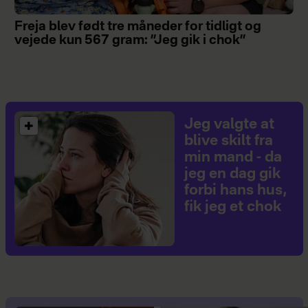
Freja blev født tre måneder for tidligt og
vejede kun 567 gram: ”Jeg gik i chok”
Jeg valgte at
blive skilt fra
min mand - da
jeg en dag gik
forbi hans hus,
fik jeg et chok