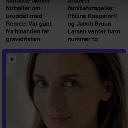
Mathilde Gøhler
Afslører
fortæller om
familieforøgelse:
bruddet med
Philine Roepstorff
Remee: Var gået
og Jacob Bruun
fra hinanden før
Larsen venter barn
graviditeten
nummer to