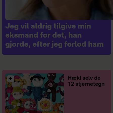
Jeg vil aldrig tilgive min
eksmand for det, han
gjorde, efter jeg forlod ham
Hækl selv de
12 stjernetegn