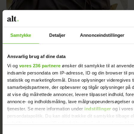
Skønhedsredaktøren: Her er 5
skønne sager, der giver lidt
Samtykke
Detaljer
Annonceindstillinger
ekstra luksus til ferien –
uanset destination
Ansvarlig brug af dine data
Vi og
vores 236 partnere
ønsker dit samtykke til at anvend
KÆMPE GALLERI: De kendte
indsamle persondata om IP-adresse, ID og din browser til pr
statistik og marketingformål. Disse oplysninger videregives t
elsker Smukfest
samarbejdspartnere, der opbevarer og tilgår oplysninger på d
at vise dig målrettede annoncer, levere tilpasset indhold, for
annonce- og indholdsmåling, lave målgruppeundersøgelser o
tjenester. Se mere information under
indstillinger
og i vores
persondatapolitik. Du kan altid trække dit samtykke tilbage e
indstillinger fra vores "Cookiedeklaration", eller ved at trykk
trigger" ikonet.
Samtykkevalg