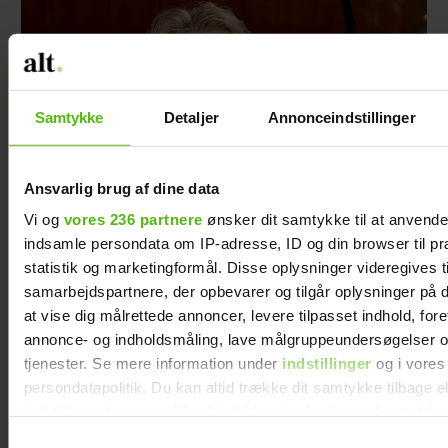
Samtykke
Detaljer
Annonceindstillinger
Ansvarlig brug af dine data
Vi og
vores 236 partnere
ønsker dit samtykke til at anvend
indsamle persondata om IP-adresse, ID og din browser til pr
statistik og marketingformål. Disse oplysninger videregives t
Soeren le Schmidt om "Forræder": Det var
samarbejdspartnere, der opbevarer og tilgår oplysninger på d
svært at være i
at vise dig målrettede annoncer, levere tilpasset indhold, for
annonce- og indholdsmåling, lave målgruppeundersøgelser o
tjenester. Se mere information under
indstillinger
og i vores
persondatapolitik. Du kan altid trække dit samtykke tilbage e
indstillinger fra vores "Cookiedeklaration", eller ved at trykk
trigger" ikonet.
Samtykkevalg