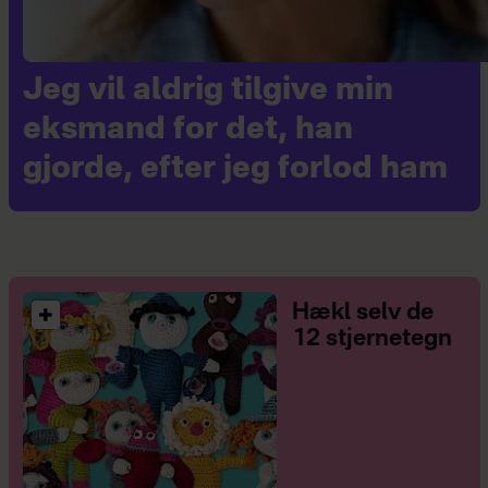
Jeg vil aldrig tilgive min
eksmand for det, han
gjorde, efter jeg forlod ham
Hækl selv de
12 stjernetegn