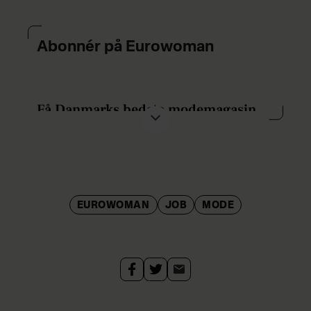
Abonnér på Eurowoman
Få Danmarks bedste modemagasin
bragt til din før + en valgfri gave. Klik
her! »
Læs også:
EUROWOMAN
JOB
MODE
Om Eurowomans redaktion »