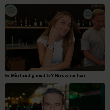
Er Mie færdig med tv? Nu svarer hun