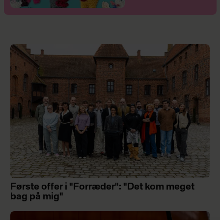
Første offer i "Forræder": "Det kom meget
bag på mig"