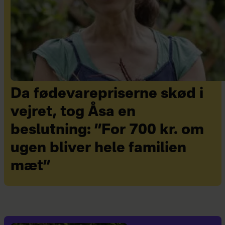
Da fødevarepriserne skød i
vejret, tog Åsa en
beslutning: ”For 700 kr. om
ugen bliver hele familien
mæt”