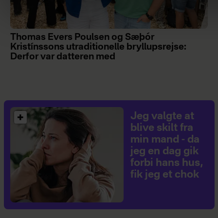
Thomas Evers Poulsen og Sæþór
Kristínssons utraditionelle bryllupsrejse:
Derfor var datteren med
Jeg valgte at
blive skilt fra
min mand - da
jeg en dag gik
forbi hans hus,
fik jeg et chok