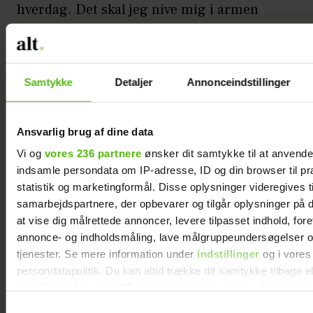
hverdag. Det skal jeg nive mig i armen
over.
Annonce
Samtykke
Detaljer
Annonceindstillinger
Ansvarlig brug af dine data
Vi og
vores 236 partnere
ønsker dit samtykke til at anvend
indsamle persondata om IP-adresse, ID og din browser til pr
statistik og marketingformål. Disse oplysninger videregives t
Nutidens skønhedsideal er …
jeg lidt i tvivl
samarbejdspartnere, der opbevarer og tilgår oplysninger på d
om, hvad er. Men for mig er det at hvile i
at vise dig målrettede annoncer, levere tilpasset indhold, for
annonce- og indholdsmåling, lave målgruppeundersøgelser o
sig selv og dyrke det naturlige look.
tjenester. Se mere information under
indstillinger
og i vores
persondatapolitik. Du kan altid trække dit samtykke tilbage e
Jeg føler mig smukkest …
når solen
indstillinger fra vores "Cookiedeklaration", eller ved at trykk
skinner, og mine fregner er fremme.
trigger" ikonet.
Samtykkevalg