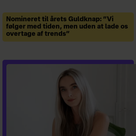
Lige nu har hun særligt fokus
på kostens indflydelse på
Nomineret til årets Guldknap: ”Vi
cyklus og fertilitet.
følger med tiden, men uden at lade os
Har en kæreste.
overtage af trends”