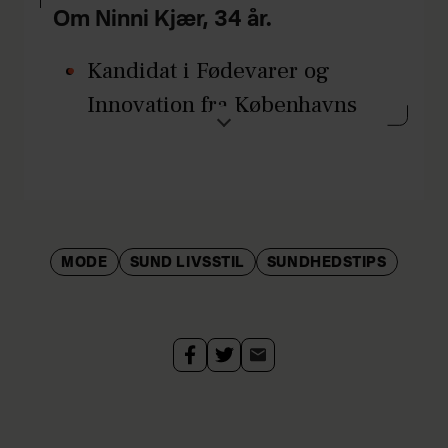
Om Ninni Kjær, 34 år.
Kandidat i Fødevarer og
Innovation fra Københavns
Universitet og uddannet
yogalærer.
Driver sin egen
sundhedsklinik, der fokuserer
MODE
SUND LIVSSTIL
SUNDHEDSTIPS
på funktionel sundhed og
vaneændring, og platformen
Ninnikjaer.dk
, hvor hun deler
sin viden om bl.a. ernæring
og søvn.