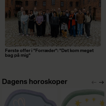
Første offer i "Forræder": "Det kom meget
bag på mig"
Dagens horoskoper