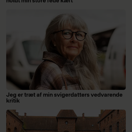
holdt min store fede kæft
Jeg er træt af min svigerdatters vedvarende
kritik