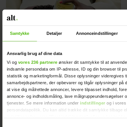
Samtykke
Detaljer
Annonceindstillinger
Ansvarlig brug af dine data
Skønhedsredaktøren: Her er 5
Vi og
vores 236 partnere
ønsker dit samtykke til at anvend
indsamle persondata om IP-adresse, ID og din browser til pr
skønne sager, der giver lidt
statistik og marketingformål. Disse oplysninger videregives t
ekstra luksus til ferien –
samarbejdspartnere, der opbevarer og tilgår oplysninger på d
at vise dig målrettede annoncer, levere tilpasset indhold, for
uanset destination
annonce- og indholdsmåling, lave målgruppeundersøgelser o
tjenester. Se mere information under
indstillinger
og i vores
persondatapolitik. Du kan altid trække dit samtykke tilbage e
KÆMPE GALLERI: De kendte
indstillinger fra vores "Cookiedeklaration", eller ved at trykk
trigger" ikonet.
elsker Smukfest
Samtykkevalg