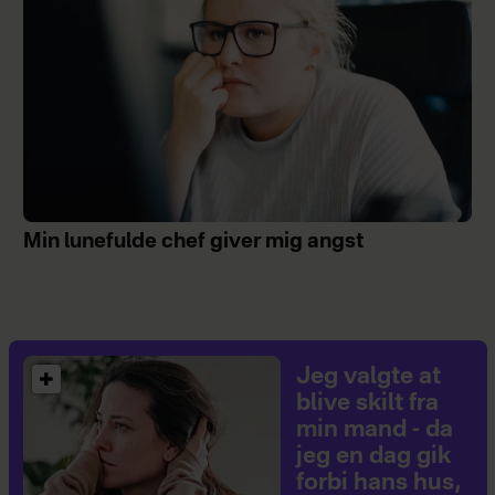
Min lunefulde chef giver mig angst
Jeg valgte at
blive skilt fra
min mand - da
jeg en dag gik
forbi hans hus,