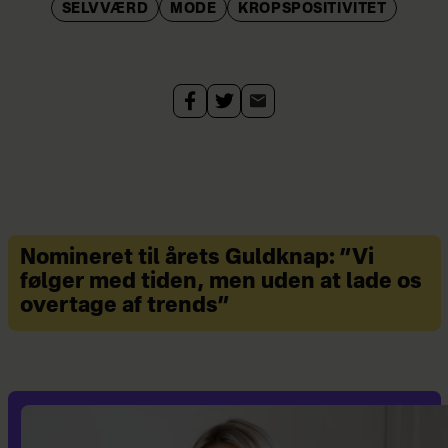
SELVVÆRD
MODE
KROPSPOSITIVITET
Lind Laursen om bl.a. kropsskam,
selvværd og konkrete råd til, hvordan
man kommer negative tanker til livs
og lærer at tale pænt til og om sig
selv.
Du kan se talken
her
.
Nomineret til årets Guldknap: ”Vi
følger med tiden, men uden at lade os
overtage af trends”