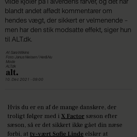
vilde kjoler på i alverdens farver, og det har
blandt andet affødt kommentarer om
hendes vægt, der sikkert er velmenende –
men har den stik modsatte effekt, siger hun
til ALT.dk.
Af: Sara Wilkins
Foto: Janus Nielsen / Her&Nu
Mode
ALT.dk
10. Dec 2021 - 09:00
Hvis du er en af de mange danskere, der
troligt følger med i
X Factor
sæson efter
sæson, så er det sikkert ikke gået din næse
forbi, at
tv-vært Sofie Linde
elsker at