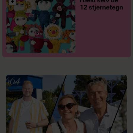
Hækl selv de
12 stjernetegn