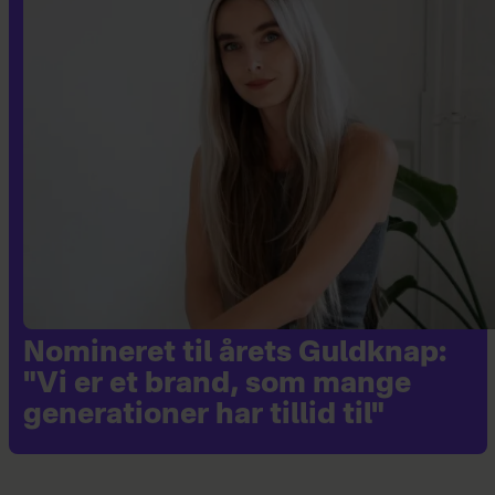
Nomineret til årets Guldknap:
"Vi er et brand, som mange
generationer har tillid til"