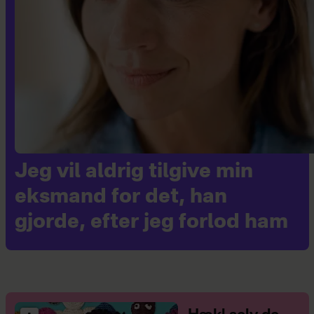
Jeg vil aldrig tilgive min
eksmand for det, han
gjorde, efter jeg forlod ham