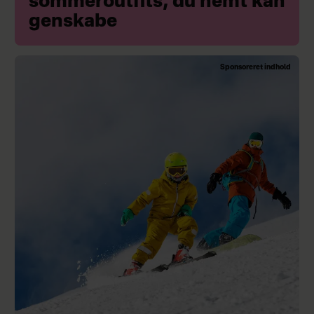
sommeroutfits, du nemt kan
genskabe
Sponsoreret indhold