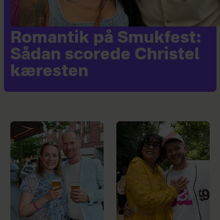
Romantik på Smukfest:
Sådan scorede Christel
kæresten