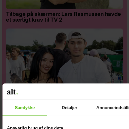
Tilbage på skærmen: Lars Rasmussen havde
et særligt krav til TV 2
Samtykke
Detaljer
Annonceindstill
Bekræfter brud: Rosa og Emilio er gået fra
hinanden
Ansvarlig brug af dine data