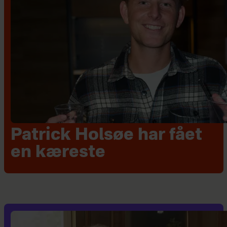
Patrick Holsøe har fået
en kæreste