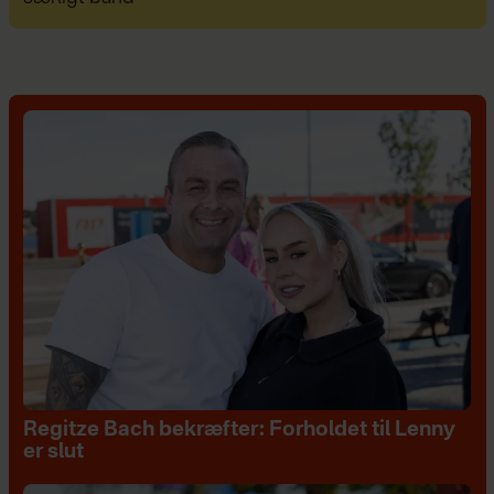
Regitze Bach bekræfter: Forholdet til Lenny
er slut