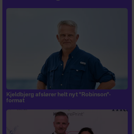
Kjeldbjerg afslører helt nyt "Robinson"-
format