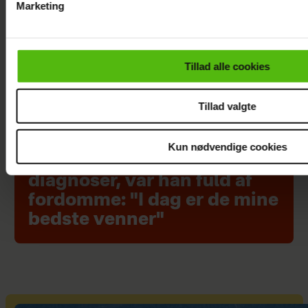
Marketing
Du kan til enhver tid trække dit samtykke tilbage via linket i 
læse mere om vores brug af cookies, samarbejdspartnere og
personoplysninger i forbindelse hermed i både
Tillad alle cookies
vores
privatlivspolitik
og
cookiepolitik
.
Tillad valgte
Kun nødvendige cookies
Da Lars Rasmussen fik sine
diagnoser, var han fuld af
fordomme: "I dag er de mine
bedste venner"