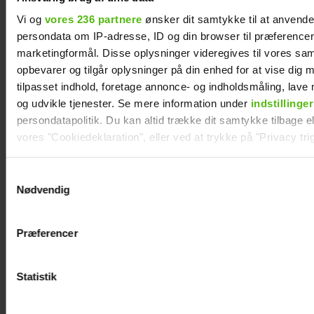
Vi og
vores 236 partnere
ønsker dit samtykke til at anvend
persondata om IP-adresse, ID og din browser til præferencer, 
marketingformål. Disse oplysninger videregives til vores sa
opbevarer og tilgår oplysninger på din enhed for at vise dig 
tilpasset indhold, foretage annonce- og indholdsmåling, lav
og udvikle tjenester. Se mere information under
indstillinger
persondatapolitik. Du kan altid trække dit samtykke tilbage ell
vores "Cookiedeklaration", eller ved at trykke på "Privacy trig
Dine valg anvendes på hele websitet.
Samtykkevalg
Nødvendig
Astrid Olsen starter
Therese Glahn
Vi ønsker dit samtykke til at indsamle og bruge data for at k
nyt kapitel med
revser TV 2-
relevant journalistisk indhold til dig.
Præferencer
kæresten
program:
Vi anvender egne cookies og cookies fra tredjeparter til at a
vores hjemmeside. Vi indsamler data om IP, ID og din browser 
Usympatisk
generere statistik og huske dine præferencer samt til brug fo
Statistik
optimere vores reklametiltag på sociale medier og til at vise d
med sociale medier.