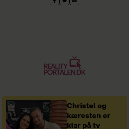
Christel og
kæresten er
klar på tv