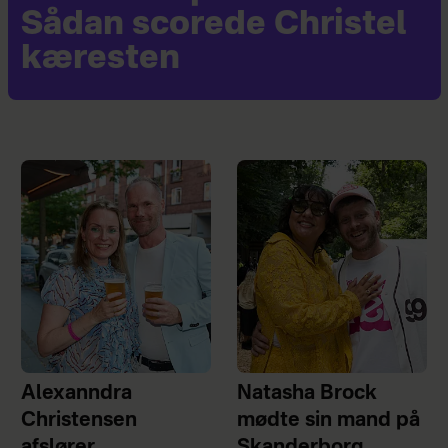
Sådan scorede Christel
kæresten
Alexanndra
Natasha Brock
Christensen
mødte sin mand på
afslører
Skanderborg