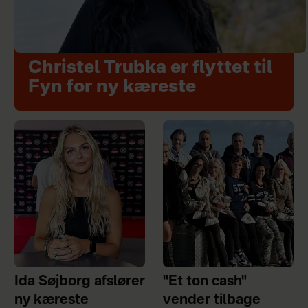
Christel Trubka er flyttet til
Fyn for ny kæreste
Ida Søjborg afslører
"Et ton cash"
ny kæreste
vender tilbage