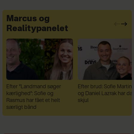
Marcus og
Realitypanelet
Efter brud: Sofie Martinusen
Therese Glahn blev uds
og Daniel Lazrak har datet i
for voldsom mobning:
skjul
"Dansen blev min redni