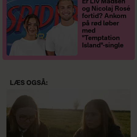
Er Liv Madsen
og Nicolaj Rosé
fortid? Ankom
på rød løber
med
"Temptation
Island"-single
LÆS OGSÅ: