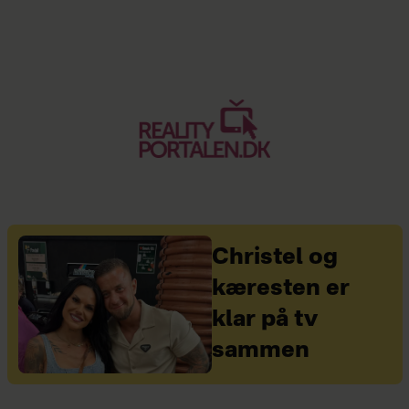
Christel og
kæresten er
klar på tv
sammen