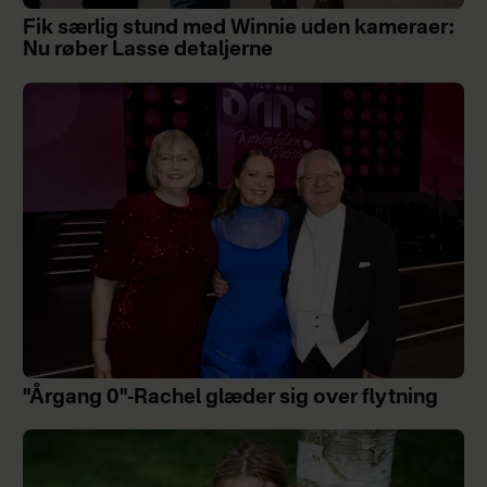
Fik særlig stund med Winnie uden kameraer:
Nu røber Lasse detaljerne
"Årgang 0"-Rachel glæder sig over flytning