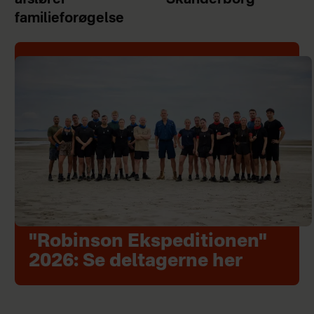
familieforøgelse
"Robinson Ekspeditionen"
2026: Se deltagerne her