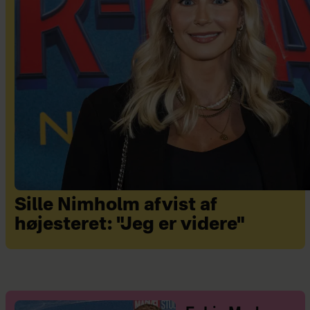
Sille Nimholm afvist af
højesteret: "Jeg er videre"