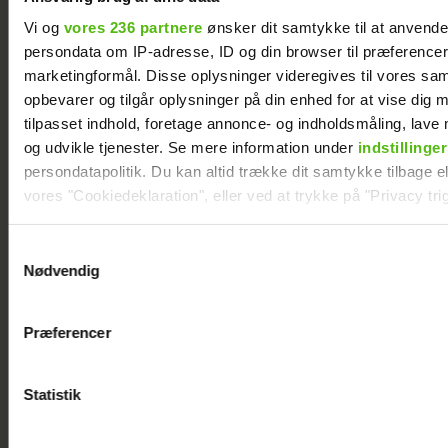
Vi og
vores 236 partnere
ønsker dit samtykke til at anvend
persondata om IP-adresse, ID og din browser til præferencer, 
marketingformål. Disse oplysninger videregives til vores sa
opbevarer og tilgår oplysninger på din enhed for at vise dig 
tilpasset indhold, foretage annonce- og indholdsmåling, lav
og udvikle tjenester. Se mere information under
indstillinger
persondatapolitik. Du kan altid trække dit samtykke tilbage ell
vores "Cookiedeklaration", eller ved at trykke på "Privacy trig
Astrid Olsen starter
Therese Glahn
nyt kapitel med
revser TV 2-
Dine valg anvendes på hele websitet.
Samtykkevalg
kæresten
program:
Nødvendig
Usympatisk
Vi ønsker dit samtykke til at indsamle og bruge data for at k
relevant journalistisk indhold til dig.
Præferencer
Vi anvender egne cookies og cookies fra tredjeparter til at a
vores hjemmeside. Vi indsamler data om IP, ID og din browser 
generere statistik og huske dine præferencer samt til brug fo
Statistik
optimere vores reklametiltag på sociale medier og til at vise d
med sociale medier.