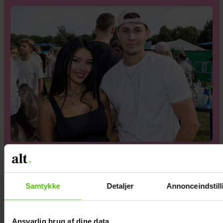
Bekræfter brud: Rosa og Emilio er gået fra
hinanden
Samtykke
Detaljer
Annonceindstill
Ansvarlig brug af dine data