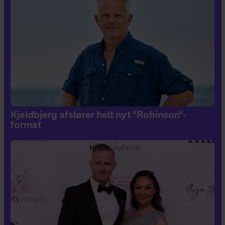
Kjeldbjerg afslører helt nyt "Robinson"-
format