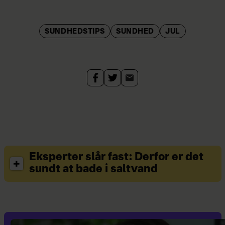
SUNDHEDSTIPS
SUNDHED
JUL
Eksperter slår fast: Derfor er det
sundt at bade i saltvand