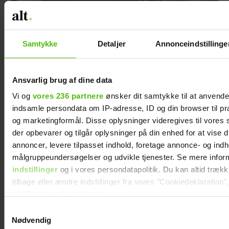
Samtykke
Detaljer
Annonceindstillinge
Ansvarlig brug af dine data
Vi og
vores 236 partnere
ønsker dit samtykke til at anvend
indsamle persondata om IP-adresse, ID og din browser til præ
og marketingformål. Disse oplysninger videregives til vores
der opbevarer og tilgår oplysninger på din enhed for at vise d
Christel og kæresten er klar på tv sammen
annoncer, levere tilpasset indhold, foretage annonce- og ind
målgruppeundersøgelser og udvikle tjenester. Se mere infor
indstillinger
og i vores persondatapolitik. Du kan altid træk
tilbage eller ændre indstillinger fra vores "Cookiedeklaration",
på "Privacy trigger" ikonet.
Jeg valgte at
blive skilt fra
Samtykkevalg
Dine valg anvendes på hele websitet.
min mand - da
Nødvendig