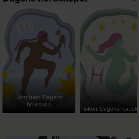
Jomfruen: Dagens
horoskop
Fisken: Dagens horosk