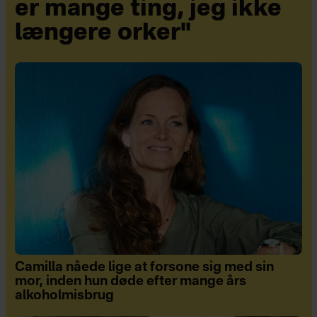
er mange ting, jeg ikke
længere orker"
Camilla nåede lige at forsone sig med sin
mor, inden hun døde efter mange års
alkoholmisbrug