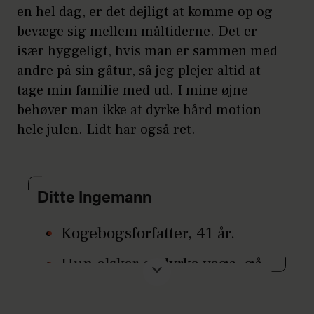
en hel dag, er det dejligt at komme op og
bevæge sig mellem måltiderne. Det er
især hyggeligt, hvis man er sammen med
andre på sin gåtur, så jeg plejer altid at
tage min familie med ud. I mine øjne
behøver man ikke at dyrke hård motion
hele julen. Lidt har også ret.
Ditte Ingemann
Kogebogsforfatter, 41 år.
Hun elsker at dyrke yoga, gå
til spinning og gå lange ture.