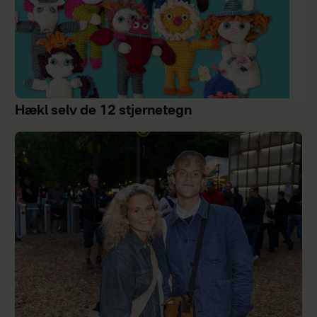
Hækl selv de 12 stjernetegn