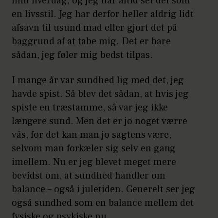
min hverdag, og jeg har altid set det som
en livsstil. Jeg har derfor heller aldrig lidt
afsavn til usund mad eller gjort det på
baggrund af at tabe mig. Det er bare
sådan, jeg føler mig bedst tilpas.
I mange år var sundhed lig med det, jeg
havde spist. Så blev det sådan, at hvis jeg
spiste en træstamme, så var jeg ikke
længere sund. Men det er jo noget værre
vås, for det kan man jo sagtens være,
selvom man forkæler sig selv en gang
imellem. Nu er jeg blevet meget mere
bevidst om, at sundhed handler om
balance – også i juletiden. Generelt ser jeg
også sundhed som en balance mellem det
fysiske og psykiske nu.