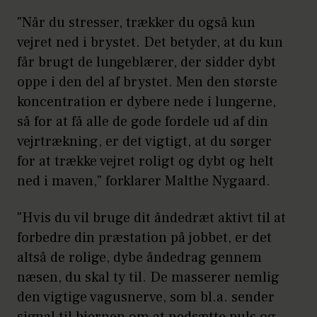
trækker jeg pludselig vejret hurtigt
"Når du stresser, trækker du også kun
her? Er det, fordi jeg har travlt? Hvor
vejret ned i brystet. Det betyder, at du kun
dyb er min vejrtrækning – føler jeg
får brugt de lungeblærer, der sidder dybt
mig stakåndet, eller er den rolig?
oppe i den del af brystet. Men den største
Hvordan trækker jeg vejret, når jeg
koncentration er dybere nede i lungerne,
sidder efter en arbejdsdag i min sofa,
så for at få alle de gode fordele ud af din
og jeg slapper af og ser en god film?
vejrtrækning, er det vigtigt, at du sørger
2. Luk munden, og træk vejret gennem
for at trække vejret roligt og dybt og helt
næsen
ned i maven," forklarer Malthe Nygaard.
Alene dét kommer til at gøre en
"Hvis du vil bruge dit åndedræt aktivt til at
kæmpe forskel på grund af de mange
forbedre din præstation på jobbet, er det
afstressende effekter, som det har.
altså de rolige, dybe åndedrag gennem
3. Sænk din vejrtrækningsfrekvens
næsen, du skal ty til. De masserer nemlig
den vigtige vagusnerve, som bl.a. sender
Når du sænker antallet af
signal til hjernen om at nedsætte puls og