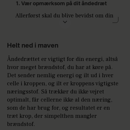
1. Vær opmærksom på dit åndedræt
Allerførst skal du blive bevidst om din
vejrtrækning i forskellige situationer.
Ligesom du kan være bevidst om dine
tanker og følelser, kan du være
Helt ned i maven
bevidst om din vejrtrækning.
Vejrtrækningen er måske et af de
Åndedrættet er vigtigt for din energi, altså
stærkeste værktøjer, der har en
hvor meget brændstof, du har at køre på.
kognitiv effekt på, hvordan du opfatter
Det sender nemlig energi og ilt ud i hver
virkeligheden, og hvordan du mærker
celle i kroppen, og ilt er kroppens vigtigste
virkeligheden.
næringsstof. Så trækker du ikke vejret
optimalt, får cellerne ikke al den næring,
Så første skridt er at begynde at
som de har brug for, og resultatet er en
opdyrke en åndedrætsbevidsthed,
træt krop, der simpelthen mangler
hvor du holder øje med, hvordan din
brændstof.
vejrtrækning fungerer. Hvorfor