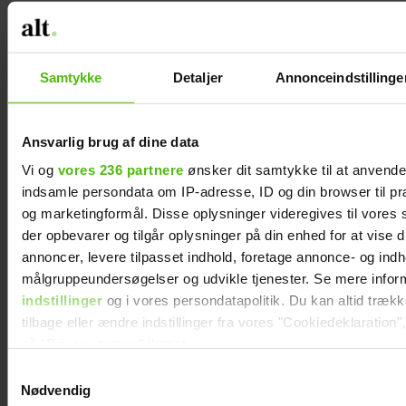
"Når du er rolig, vil din vejrtrækning helt
automatisk bevæge sig længere ned, og
Samtykke
Detaljer
Annonceindstillinge
der vil være en fin balance mellem ilt og
kuldioxid. Det vil sige, når vi er rolige, ilter
vi kroppen bedre, vi overfører ilt fra blodet
Ansvarlig brug af dine data
til vores celler og væv på en helt anden
Vi og
vores 236 partnere
ønsker dit samtykke til at anvend
måde, end hvis vejrtrækningen er stresset,"
indsamle persondata om IP-adresse, ID og din browser til præ
siger han og fortsætter:
og marketingformål. Disse oplysninger videregives til vores
der opbevarer og tilgår oplysninger på din enhed for at vise d
"Hvor det sympatiske nervesystem er lidt
annoncer, levere tilpasset indhold, foretage annonce- og ind
målgruppeundersøgelser og udvikle tjenester. Se mere infor
en speeder, der accelererer vores evne til
indstillinger
og i vores persondatapolitik. Du kan altid træk
at kæmpe og flygte, kalder man det
tilbage eller ændre indstillinger fra vores "Cookiedeklaration",
parasympatiske for ”rest and digest”. Når
på "Privacy trigger" ikonet.
det parasympatiskenervesystem aktiveres,
Samtykkevalg
kan det måles på et nedsat
Dine valg anvendes på hele websitet.
Nødvendig