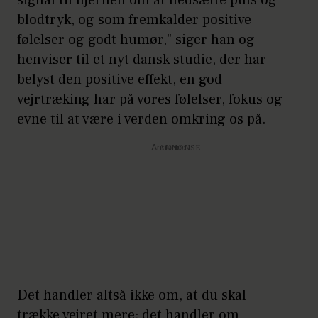
vejrtrækninger pr. minut og trækker
blodtryk, og som fremkalder positive
vejret langsomt ind og ud gennem
følelser og godt humør," siger han og
næsen, sender det signal til hjernen
henviser til et nyt dansk studie, der har
om, at du er i en rolig tilstand. Og når
belyst den positive effekt, en god
du trækker vejret langsomt og ned i
vejrtræking har på vores følelser, fokus og
mellemgulvet, aktiverer du
evne til at være i verden omkring os på.
vagusnerven, som forgrener sig fra
hjernestammen og ned igennem alle
Annonce
dine organer, og som hjælper og
aktiverer afslapning i din krop og i dit
hoved.
Det handler altså ikke om, at du skal
trække vejret mere; det handler om,