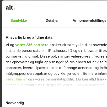
Samtykke
Detaljer
Annonceindstillinge
Ansvarlig brug af dine data
Vi og
vores 236 partnere
ønsker dit samtykke til at anvend
Luftig og lækker lattemousse
indsamle persondata om IP-adresse, ID og din browser til præ
og marketingformål. Disse oplysninger videregives til vores
der opbevarer og tilgår oplysninger på din enhed for at vise d
annoncer, levere tilpasset indhold, foretage annonce- og ind
målgruppeundersøgelser og udvikle tjenester. Se mere infor
indstillinger
og i vores persondatapolitik. Du kan altid træk
tilbage eller ændre indstillinger fra vores "Cookiedeklaration",
på "Privacy trigger" ikonet.
Samtykkevalg
Dine valg anvendes på hele websitet.
Nødvendig