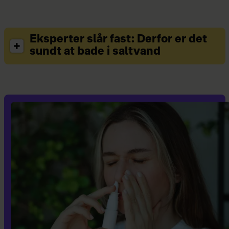
Eksperter slår fast: Derfor er det
sundt at bade i saltvand