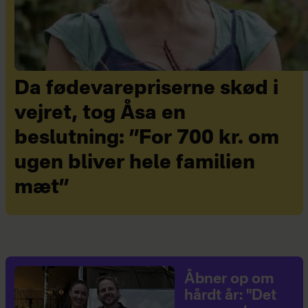
Da fødevarepriserne skød i
vejret, tog Åsa en
beslutning: ”For 700 kr. om
ugen bliver hele familien
mæt”
Åbner op om
hårdt år: "Det