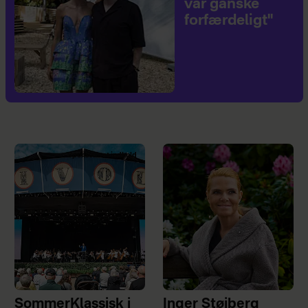
var ganske
forfærdeligt"
Sponsoreret indhold
SommerKlassisk i
Inger Støjberg