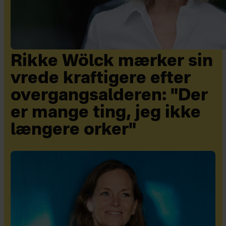
Rikke Wölck mærker sin
vrede kraftigere efter
overgangsalderen: "Der
er mange ting, jeg ikke
længere orker"