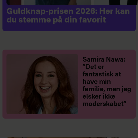
Guldknap-prisen 2026: Her kan
du stemme på din favorit
Samira Nawa:
”Det er
fantastisk at
have min
familie, men jeg
elsker ikke
moderskabet”