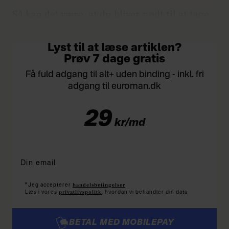
Så kan det være, at du bliver nødt til at tage
et alvorligt blik på dine prioriteter.
Lyst til at læse artiklen?
Prøv 7 dage gratis
Få fuld adgang til alt+ uden binding - inkl. fri
adgang til euroman.dk
29
kr/md
*
handelsbetingelser
Jeg accepterer
privatlivspolitk
Læs i vores
, hvordan vi behandler din data
BETAL MED MOBILEPAY