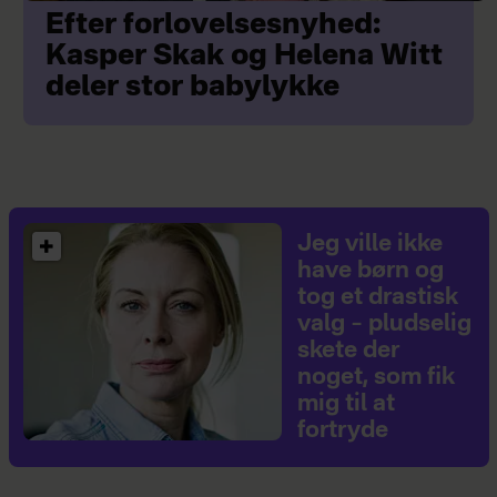
Efter forlovelsesnyhed:
Kasper Skak og Helena Witt
deler stor babylykke
Jeg ville ikke
have børn og
tog et drastisk
valg – pludselig
skete der
noget, som fik
mig til at
fortryde