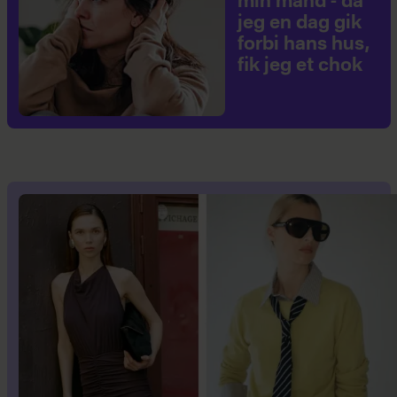
min mand - da
jeg en dag gik
forbi hans hus,
fik jeg et chok