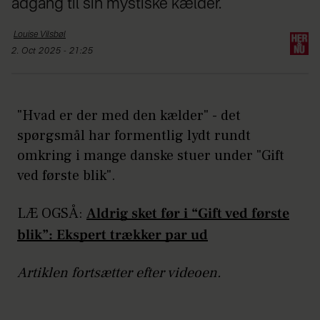
adgang til sin mystiske kælder.
Louise
Vilsbøl
2. Oct 2025 - 21:25
"Hvad er der med den kælder" - det
spørgsmål har formentlig lydt rundt
omkring i mange danske stuer under "Gift
ved første blik".
LÆ OGSÅ:
Aldrig sket før i “Gift ved første
blik”: Ekspert trækker par ud
Artiklen fortsætter efter videoen.