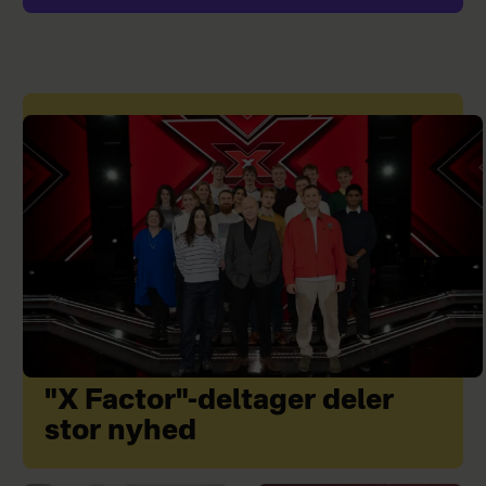
"X Factor"-deltager deler
stor nyhed