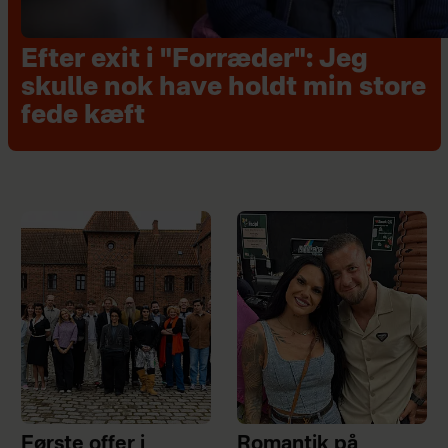
Efter exit i "Forræder": Jeg
skulle nok have holdt min store
fede kæft
Første offer i
Romantik på