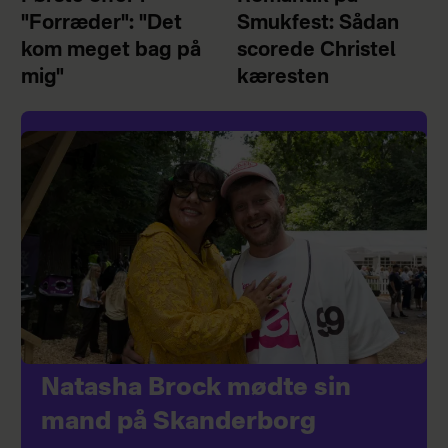
"Forræder": "Det
Smukfest: Sådan
kom meget bag på
scorede Christel
mig"
kæresten
Natasha Brock mødte sin
mand på Skanderborg