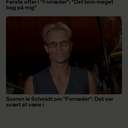
Første offer i "Forræder": "Det kom meget
bag på mig"
Soeren le Schmidt om "Forræder": Det var
svært at være i