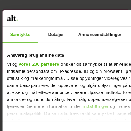
Hækl selv de
12 stjernetegn
Samtykke
Detaljer
Annonceindstillinger
Ansvarlig brug af dine data
Vi og
vores 236 partnere
ønsker dit samtykke til at anvend
indsamle persondata om IP-adresse, ID og din browser til pr
statistik og marketingformål. Disse oplysninger videregives t
samarbejdspartnere, der opbevarer og tilgår oplysninger på d
at vise dig målrettede annoncer, levere tilpasset indhold, for
annonce- og indholdsmåling, lave målgruppeundersøgelser o
tjenester. Se mere information under
indstillinger
og i vores
persondatapolitik. Du kan altid trække dit samtykke tilbage e
indstillinger fra vores "Cookiedeklaration", eller ved at trykk
trigger" ikonet.
Samtykkevalg