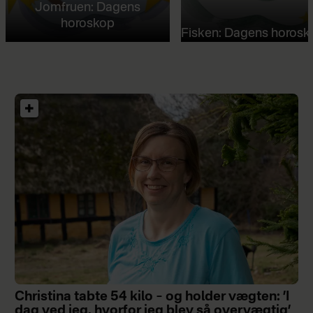
Jomfruen: Dagens
horoskop
Fisken: Dagens horosk
Christina tabte 54 kilo – og holder vægten: ’I
dag ved jeg, hvorfor jeg blev så overvægtig’