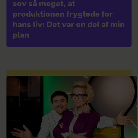
sov så meget, at
produktionen frygtede for
hans liv: Det var en del af min
plan