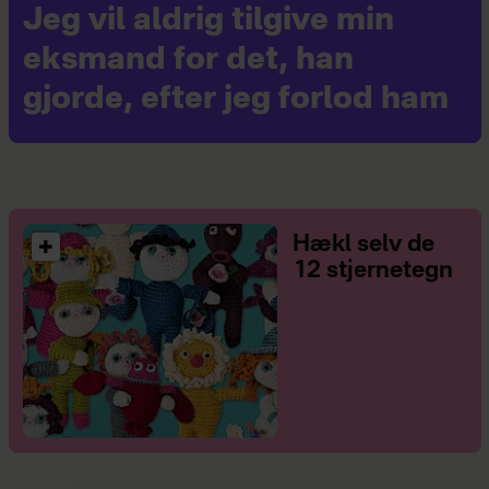
Jeg vil aldrig tilgive min
eksmand for det, han
gjorde, efter jeg forlod ham
Hækl selv de
12 stjernetegn