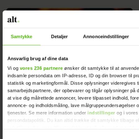
Samtykke
Detaljer
Annonceindstillinger
Ansvarlig brug af dine data
Vi og
vores 236 partnere
ønsker dit samtykke til at anvend
indsamle persondata om IP-adresse, ID og din browser til pr
statistik og marketingformål. Disse oplysninger videregives t
samarbejdspartnere, der opbevarer og tilgår oplysninger på d
at vise dig målrettede annoncer, levere tilpasset indhold, for
Birthe Kjær overraskede publikum på scenen
annonce- og indholdsmåling, lave målgruppeundersøgelser o
tjenester. Se mere information under
indstillinger
og i vores
persondatapolitik. Du kan altid trække dit samtykke tilbage e
indstillinger fra vores "Cookiedeklaration", eller ved at trykk
trigger" ikonet.
Samtykkevalg