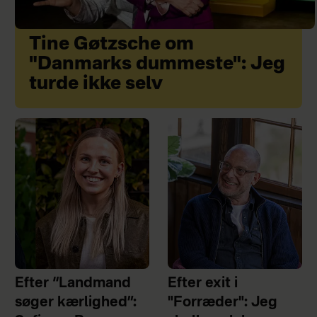
Tine Gøtzsche om
"Danmarks dummeste": Jeg
turde ikke selv
Efter “Landmand
Efter exit i
søger kærlighed”:
"Forræder": Jeg