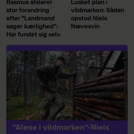
Rasmus afslører
Lusket plan i
stor forandring
vildmarken: Sådan
efter "Landmand
opstod Niels
søger kærlighed":
Nævesvin
Har fundet sig selv
”Alene i vildmarken”-Niels