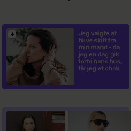
Jeg valgte at
blive skilt fra
min mand - da
jeg en dag gik
forbi hans hus,
fik jeg et chok