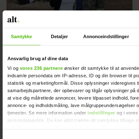
Janni Ree afsted for første gang: Jeg er
Samtykke
Detaljer
Annonceindstillinger
nervøs!
Ansvarlig brug af dine data
Vi og
vores 236 partnere
ønsker dit samtykke til at anvend
indsamle persondata om IP-adresse, ID og din browser til pr
statistik og marketingformål. Disse oplysninger videregives t
samarbejdspartnere, der opbevarer og tilgår oplysninger på d
at vise dig målrettede annoncer, levere tilpasset indhold, for
annonce- og indholdsmåling, lave målgruppeundersøgelser o
tjenester. Se mere information under
indstillinger
og i vores
persondatapolitik. Du kan altid trække dit samtykke tilbage e
indstillinger fra vores "Cookiedeklaration", eller ved at trykk
trigger" ikonet.
Samtykkevalg