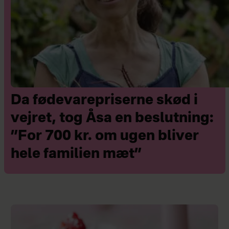
Da fødevarepriserne skød i
vejret, tog Åsa en beslutning:
”For 700 kr. om ugen bliver
hele familien mæt”