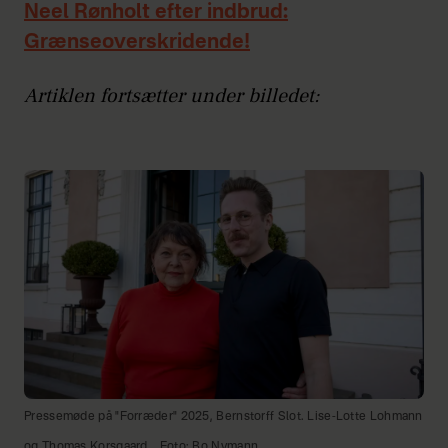
Neel Rønholt efter indbrud:
Grænseoverskridende!
Artiklen fortsætter under billedet:
Pressemøde på "Forræder" 2025, Bernstorff Slot. Lise-Lotte Lohmann
og Thomas Korsgaard.
Foto: Bo Nymann