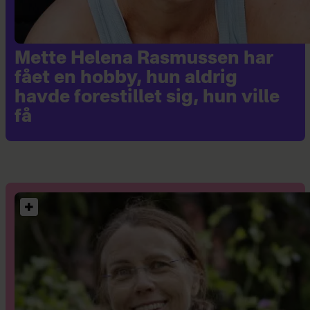
Mette Helena Rasmussen har
fået en hobby, hun aldrig
havde forestillet sig, hun ville
få