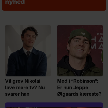
nyhed
Vil grev Nikolai
Med i “Robinson”:
lave mere tv? Nu
Er hun Jeppe
svarer han
Ølgaards kæreste?