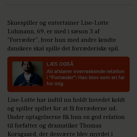
Skuespiller og entertainer Lise-Lotte
Lohmann, 69, er med i sæson 3 af
"Forræder", hvor hun med andre kendte
danskere skal spille det forræderiske spil.
LÆS OGSÅ
Ali afslører overraskende relation
i “Forræder”: Han blev som en far
for mig
Lise-Lotte har indtil nu holdt hovedet koldt
og spiller spillet for at få forræderne ud.
Under optagelserne fik hun en god relation
til forfatter og dramatiker Thomas
Korsgaard, der desværre blev myrdet i