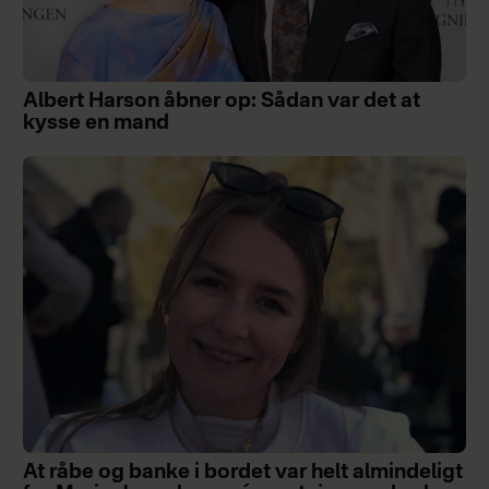
Albert Harson åbner op: Sådan var det at
kysse en mand
At råbe og banke i bordet var helt almindeligt