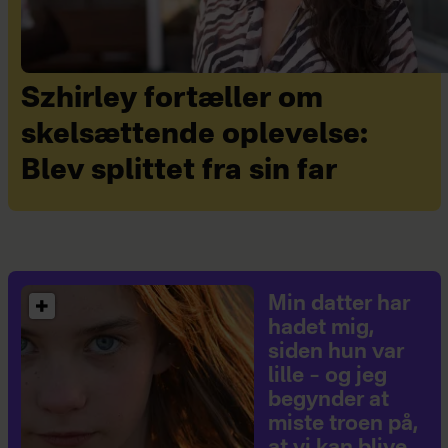
Szhirley fortæller om
skelsættende oplevelse:
Blev splittet fra sin far
Min datter har
hadet mig,
siden hun var
lille – og jeg
begynder at
miste troen på,