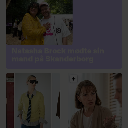
Natasha Brock mødte sin
mand på Skanderborg