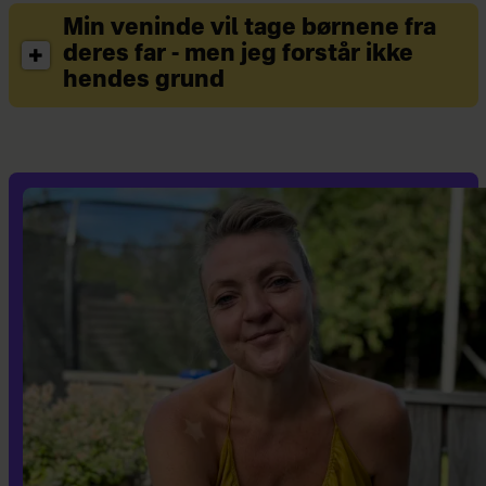
Min veninde vil tage børnene fra
deres far - men jeg forstår ikke
hendes grund