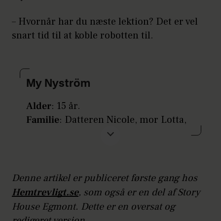
– Hvornår har du næste lektion? Det er vel
snart tid til at koble robotten til.
My Nyström
Alder
: 15 år.
Familie
: Datteren Nicole, mor Lotta,
52, far Per og søskende.
Bor
: I Sandviken.
Gør
: Går i niende klasse.
Denne artikel er publiceret første gang hos
Hemtrevligt.se
, som også er en del af Story
House Egmont. Dette er en oversat og
redigeret version.