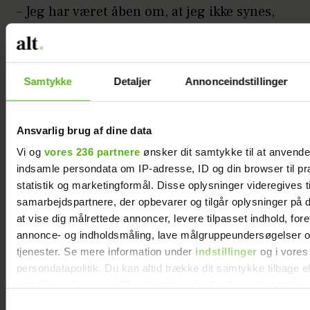
– Jeg har været åben om, at jeg ikke synes,
det er godt – det var ikke det her, jeg
ønskede for My. Men da jeg først
besluttede mig for at støtte hende, viste
Samtykke
Detaljer
Annonceindstillinger
det sig, hvem der var mine venner. Man
må heller ikke tvinge nogen til abort. På
ungdomsklinikken var de meget gode og
Ansvarlig brug af dine data
lydhøre, men også hårde mod mig og
Vi og
vores 236 partnere
ønsker dit samtykke til at anvend
påpegede, at ”det er hendes krop”.
indsamle persondata om IP-adresse, ID og din browser til pr
statistik og marketingformål. Disse oplysninger videregives t
samarbejdspartnere, der opbevarer og tilgår oplysninger på d
LÆS OGSÅ
at vise dig målrettede annoncer, levere tilpasset indhold, for
Da Jette Torps børn flyttede
hjemmefra, blev hun ramt af en ny
annonce- og indholdsmåling, lave målgruppeundersøgelser o
følelse
tjenester. Se mere information under
indstillinger
og i vores
persondatapolitik. Du kan altid trække dit samtykke tilbage e
Lotta rækker en sulten Nicole over til My.
indstillinger fra vores "Cookiedeklaration", eller ved at trykk
trigger" ikonet.
Samtykkevalg