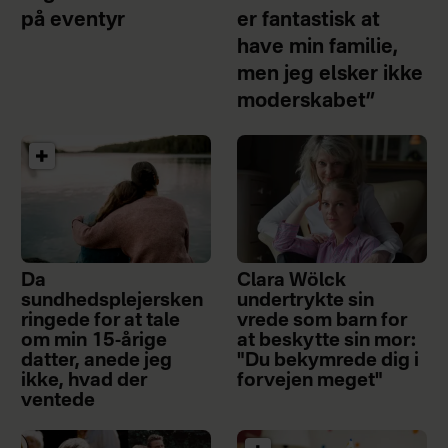
på eventyr
er fantastisk at
have min familie,
men jeg elsker ikke
moderskabet”
Da
Clara Wölck
sundhedsplejersken
undertrykte sin
ringede for at tale
vrede som barn for
om min 15-årige
at beskytte sin mor:
datter, anede jeg
"Du bekymrede dig i
ikke, hvad der
forvejen meget"
ventede