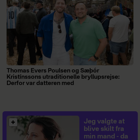
Thomas Evers Poulsen og Sæþór
Kristínssons utraditionelle bryllupsrejse:
Derfor var datteren med
Jeg valgte at
blive skilt fra
min mand - da