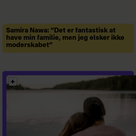
Det er så selve kombinationen af disse
træk, der bestemmer barnets
temperament.
Samira Nawa: ”Det er fantastisk at
have min familie, men jeg elsker ikke
Et barn, der ofte er glad og tilfreds og
moderskabet”
har nemt ved at tilpasse sig nye
situationer, og som er let at trøste, vil
blive opfattet som et
temperamentsmæssigt nemt barn.
Omvendt hvis barnet er irritabelt,
svært at trøste og reagerer kraftigt på
små forandringer og negativt i nye
situationer, så vil denne kombination
af temperamentstræk nok få de fleste
forældre til at opleve barnet som et