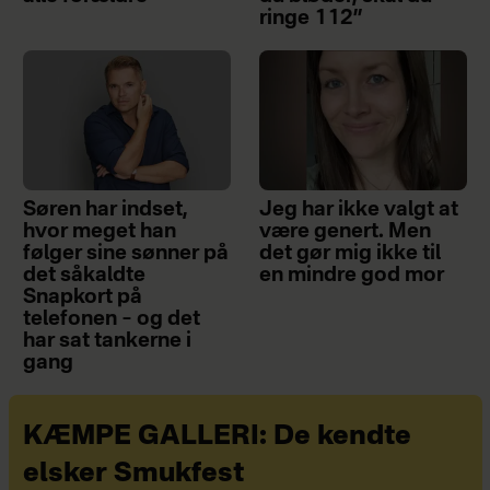
ringe 112”
Søren har indset,
Jeg har ikke valgt at
hvor meget han
være genert. Men
følger sine sønner på
det gør mig ikke til
det såkaldte
en mindre god mor
Snapkort på
telefonen – og det
har sat tankerne i
gang
KÆMPE GALLERI: De kendte
elsker Smukfest