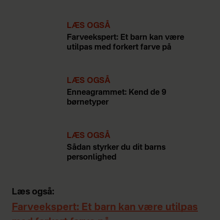
enighed blandt forskere om, at et
temperament består af disse
LÆS OGSÅ
egenskaber:
Farveekspert: Et barn kan være
utilpas med forkert farve på
Aktivitetsniveau: Hvor meget
LÆS OGSÅ
barnet bevæger sig.
Enneagrammet: Kend de 9
børnetyper
LÆS OGSÅ
Irritabilitet: Hvor meget barnet
Sådan styrker du dit barns
græder, klynker og jamrer.
personlighed
Læs også:
Positiv grundstemning:
Farveekspert: Et barn kan være utilpas