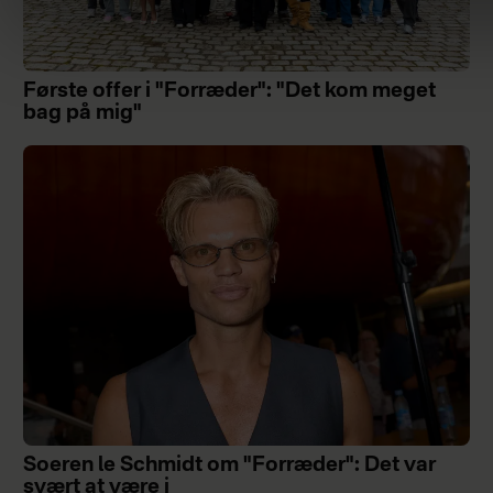
Første offer i "Forræder": "Det kom meget
bag på mig"
Soeren le Schmidt om "Forræder": Det var
svært at være i