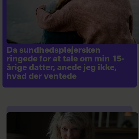
mere besværligt barn.
Da sundhedsplejersken
ringede for at tale om min 15-
årige datter, anede jeg ikke,
hvad der ventede