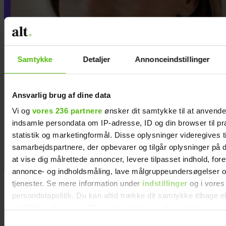
Samtykke
Detaljer
Annonceindstillinger
Ansvarlig brug af dine data
Vi og
vores 236 partnere
ønsker dit samtykke til at anvend
Jeg vil aldrig tilgive min
indsamle persondata om IP-adresse, ID og din browser til pr
eksmand for det, han
statistik og marketingformål. Disse oplysninger videregives t
samarbejdspartnere, der opbevarer og tilgår oplysninger på d
gjorde, efter jeg forlod ham
at vise dig målrettede annoncer, levere tilpasset indhold, for
annonce- og indholdsmåling, lave målgruppeundersøgelser o
tjenester. Se mere information under
indstillinger
og i vores
persondatapolitik. Du kan altid trække dit samtykke tilbage e
indstillinger fra vores "Cookiedeklaration", eller ved at trykk
trigger" ikonet.
Hækl selv de
Samtykkevalg