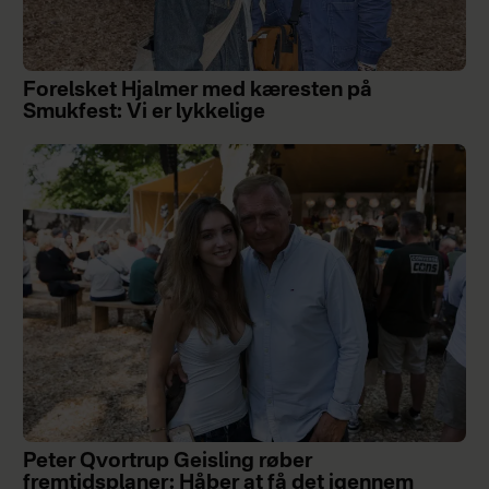
Forelsket Hjalmer med kæresten på
Smukfest: Vi er lykkelige
Peter Qvortrup Geisling røber
fremtidsplaner: Håber at få det igennem