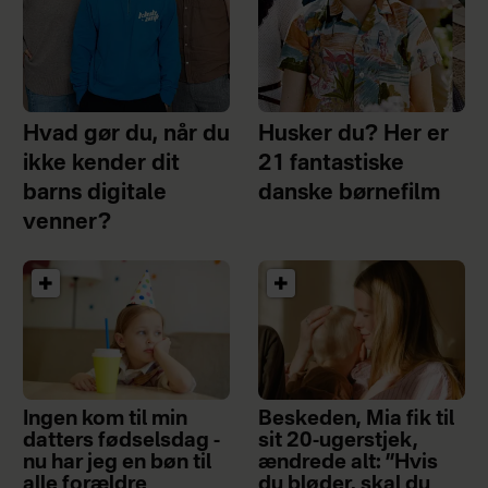
Hvad gør du, når du
Husker du? Her er
ikke kender dit
21 fantastiske
barns digitale
danske børnefilm
venner?
Ingen kom til min
Beskeden, Mia fik til
datters fødselsdag -
sit 20-ugerstjek,
nu har jeg en bøn til
ændrede alt: ”Hvis
alle forældre
du bløder, skal du