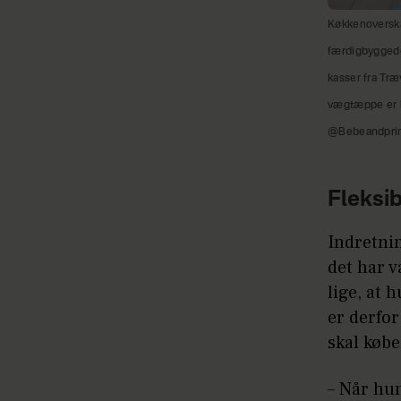
Køkkenoverska
færdigbyggede 
kasser fra Træ
vægtæppe er la
@Bebeandpri
Fleksi
Indretnin
det har v
lige, at 
er derfor
skal købe
– Når hu