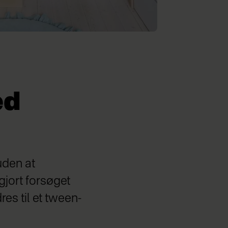
ed
uden at
gjort forsøget
es til et tween-