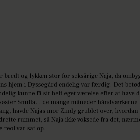
r bredt og lykken stor for seksårige Naja, da omb
ens hjem i Dyssegård endelig var færdig. Det betø
ndelig kunne få sit helt eget værelse efter at have 
esøster Smilla. I de mange måneder håndværkerne
gang, havde Najas mor Zindy grublet over, hvordan
drette rummet, så Naja ikke voksede fra det, nærm
e reol var sat op.