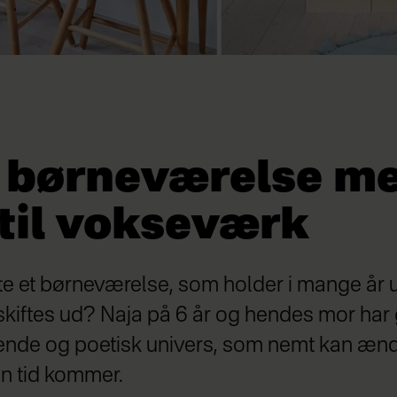
 børneværelse m
 til vokseværk
te et børneværelse, som holder i mange år 
kiftes ud? Naja på 6 år og hendes mor har 
ende og poetisk univers, som nemt kan ændr
en tid kommer.