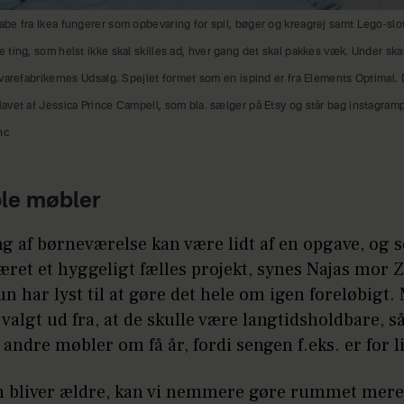
be fra Ikea fungerer som opbevaring for spil, bøger og kreagrej samt Lego-slo
ting, som helst ikke skal skilles ad, hver gang det skal pakkes væk. Under ska
varefabrikernes Udsalg. Spejlet formet som en ispind er fra Elements Optimal. De
vet af Jessica Prince Campell, som bla. sælger på Etsy og står bag instagramp
nc
ble møbler
g af børneværelse kan være lidt af en opgave, og 
æret et hyggeligt fælles projekt, synes Najas mor Z
hun har lyst til at gøre det hele om igen foreløbigt
 valgt ud fra, at de skulle være langtidsholdbare, så
 andre møbler om få år, fordi sengen f.eks. er for li
n bliver ældre, kan vi nemmere gøre rummet mere