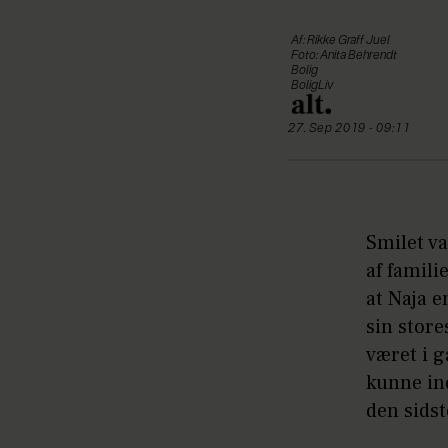
Af: Rikke Graff Juel
Foto: Anita Behrendt
Bolig
BoligLiv
27. Sep 2019 - 09:11
Smilet va
af famili
at Naja e
sin stor
været i 
kunne in
den sidst