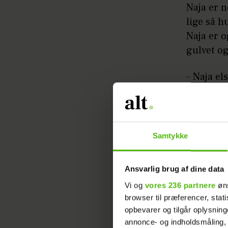
Naja er n
lige så 
Naja er o
gulvet og
– Naja el
Playmobil
derfor va
– Og hels
Samtykke
bare enga
drømmen o
Ansvarlig brug af dine data
opfyldt 
Vi og
vores 236 partnere
øns
browser til præferencer, stat
opbevarer og tilgår oplysning
Køkkenoverska
færdigbyggede 
annonce- og indholdsmåling,
kasser fra Træ