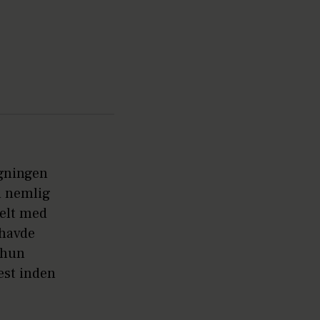
ygningen
d nemlig
delt med
 havde
 hun
est inden