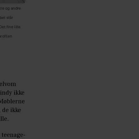
tte og andre
bet står
t fine lille
rofilen
selvom
indy ikke
. Møblerne
 de ikke
lle.
 teenage-