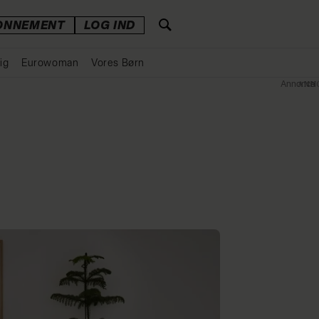
ONNEMENT
LOG IND
ig
Eurowoman
Vores Børn
Annonce