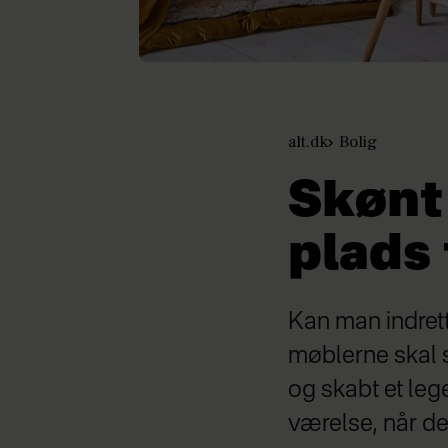
alt.dk
Bolig
Skønt
plads
Kan man indret
møblerne skal s
og skabt et leg
værelse, når d