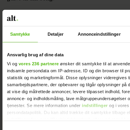
Kilder: Bolius.dk, Bedreboligliv.dk,
idenyt.dk, flottegulve.dk
Samtykke
Detaljer
Annonceindstillinger
BOLIG
ALTDK
BOLIGKØB
Ansvarlig brug af dine data
Vi og
vores 236 partnere
ønsker dit samtykke til at anvend
indsamle persondata om IP-adresse, ID og din browser til pr
statistik og marketingformål. Disse oplysninger videregives t
samarbejdspartnere, der opbevarer og tilgår oplysninger på d
at vise dig målrettede annoncer, levere tilpasset indhold, for
annonce- og indholdsmåling, lave målgruppeundersøgelser o
tjenester. Se mere information under
indstillinger
og i vores
persondatapolitik. Du kan altid trække dit samtykke tilbage e
indstillinger fra vores "Cookiedeklaration", eller ved at trykk
Efter stor renovering: Soeren Le
trigger" ikonet.
Schmidt sætter luksusvilla til salg
Samtykkevalg