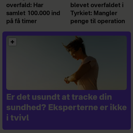
overfald: Har
blevet overfaldet i
samlet 100.000 ind
Tyrkiet: Mangler
på få timer
penge til operation
Er det usundt at tracke din
sundhed? Eksperterne er ikke
i tvivl