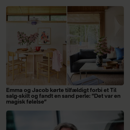
Emma og Jacob kørte tilfældigt forbi et Til
salg-skilt og fandt en sand perle: ”Det var en
magisk følelse”