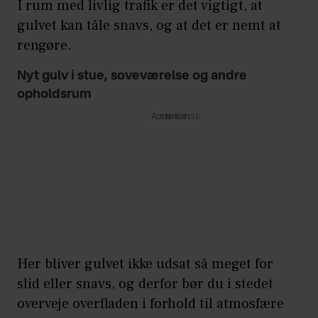
rengøre og vedligeholde?
I rum med livlig trafik er det vigtigt, at
gulvet kan tåle snavs, og at det er nemt at
Hvilke miljømæssige krav har
rengøre.
du til gulvet - og indeklimaet?
Nyt gulv i stue, soveværelse og andre
• Hvor meget må gulvet
opholdsrum
koste?
Annonce
Her bliver gulvet ikke udsat så meget for
slid eller snavs, og derfor bør du i stedet
overveje overfladen i forhold til atmosfære