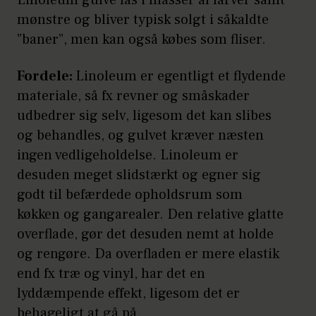
Linoleum gulve fås i masser af farver samt
mønstre og bliver typisk solgt i såkaldte
”baner”, men kan også købes som fliser.
Fordele:
Linoleum er egentligt et flydende
materiale, så fx revner og småskader
udbedrer sig selv, ligesom det kan slibes
og behandles, og gulvet kræver næsten
ingen vedligeholdelse. Linoleum er
desuden meget slidstærkt og egner sig
godt til befærdede opholdsrum som
køkken og gangarealer. Den relative glatte
overflade, gør det desuden nemt at holde
og rengøre. Da overfladen er mere elastik
end fx træ og vinyl, har det en
lyddæmpende effekt, ligesom det er
behageligt at gå på.