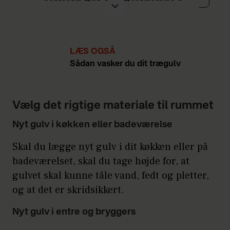
boligen?
Ønsker du gulvvarme?
LÆS OGSÅ
Hvilke æstetiske, materiale-
Sådan vasker du dit trægulv
og farvemæssige forhold gør
sig gældende i rummet?
Vælg det rigtige materiale til rummet
Hvilke krav stiller du til
Nyt gulv i køkken eller badeværelse
akustikken i rummet?
Skal du lægge nyt gulv i dit køkken eller på
Skal gulvet være skridsikkert?
badeværelset, skal du tage højde for, at
gulvet skal kunne tåle vand, fedt og pletter,
Skal gulvet kunne tåle vand og
og at det er skridsikkert.
fugt?
Nyt gulv i entre og bryggers
Ønsker du at gulvet er nemt at