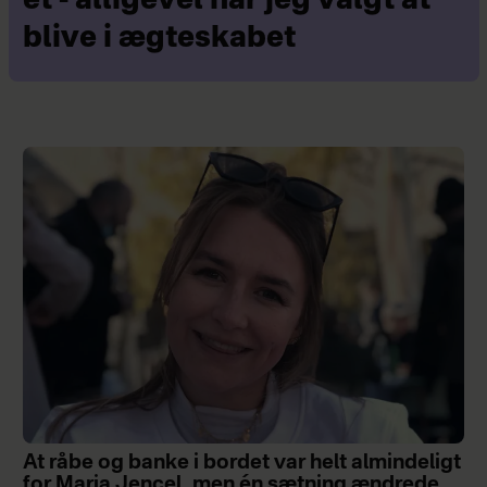
ét - alligevel har jeg valgt at
blive i ægteskabet
At råbe og banke i bordet var helt almindeligt
for Maria Jencel, men én sætning ændrede