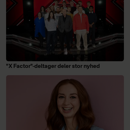
"X Factor"-deltager deler stor nyhed