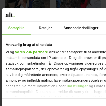
Samtykke
Detaljer
Annonceindstillinger
Janni Ree afsted
Se billederne: Cille
for første gang: Jeg
og Christopher på
Ansvarlig brug af dine data
er nervøs!
Smukfest med
særligt vennepar
Vi og
vores 236 partnere
ønsker dit samtykke til at anvend
indsamle persondata om IP-adresse, ID og din browser til pr
statistik og marketingformål. Disse oplysninger videregives t
samarbejdspartnere, der opbevarer og tilgår oplysninger på d
at vise dig målrettede annoncer, levere tilpasset indhold, for
annonce- og indholdsmåling, lave målgruppeundersøgelser o
tjenester. Se mere information under
indstillinger
og i vores
persondatapolitik. Du kan altid trække dit samtykke tilbage e
indstillinger fra vores "Cookiedeklaration", eller ved at trykk
trigger" ikonet.
Samtykkevalg