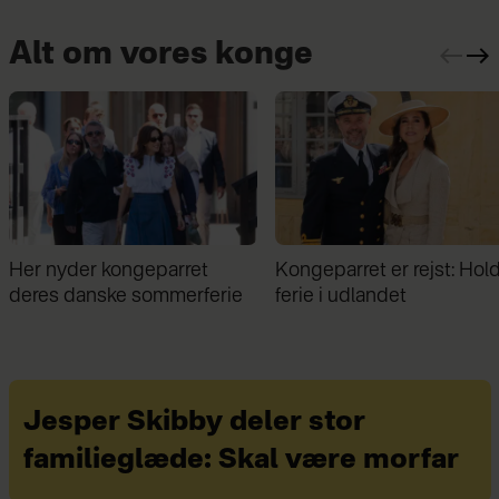
Alt om vores konge
Kongeparret er rejst: Holder
Midt i sommerferien: Kon
ferie i udlandet
Frederik kunne ikke hold
sig væk
Jesper Skibby deler stor
familieglæde: Skal være morfar