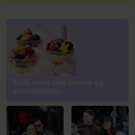
Trifli med sød creme og
sommerbær