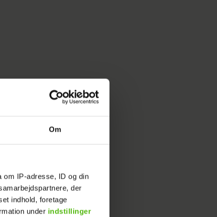
Om
a om IP-adresse, ID og din
s samarbejdspartnere, der
set indhold, foretage
en og
ormation under
indstillinger