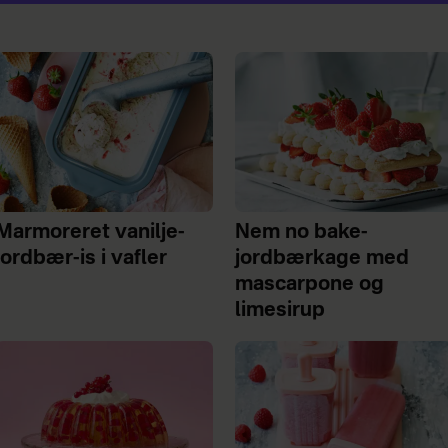
Marmoreret vanilje-
Nem no bake-
jordbær-is i vafler
jordbærkage med
mascarpone og
limesirup