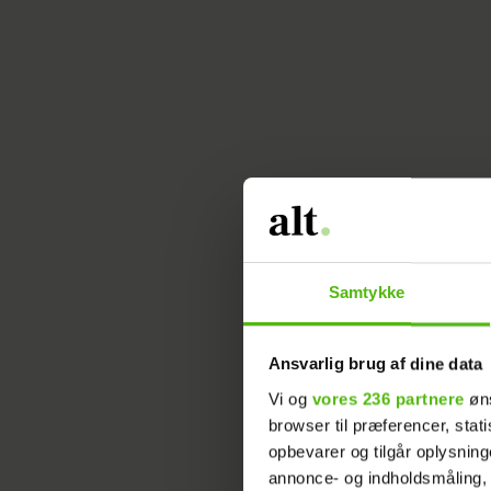
Samtykke
Ansvarlig brug af dine data
Vi og
vores 236 partnere
øns
browser til præferencer, stat
opbevarer og tilgår oplysning
T
annonce- og indholdsmåling,