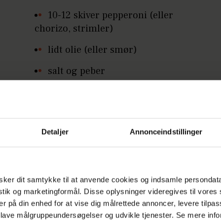
10-12 skiver pepperoni (eller
chorizo, strimler)
lidt olie (eller smør)
salt og peber
Tilbehør:
frisk basilikum og/eller oregano
Detaljer
Annonceindstillinger
salat
brød
ker dit samtykke til at anvende cookies og indsamle persondat
istik og marketingformål. Disse oplysninger videregives til vore
er på din enhed for at vise dig målrettede annoncer, levere tilpas
ænd ovnen på 175 grader. Pisk æggene godt samm
 lave målgruppeundersøgelser og udvikle tjenester. Se mere inf