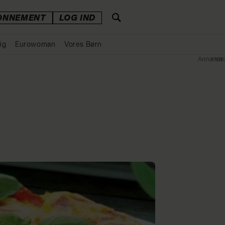
ONNEMENT
LOG IND
ig
Eurowoman
Vores Børn
Annonce