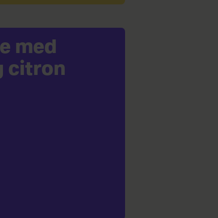
ge med
 citron