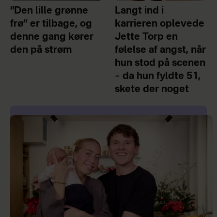
”Den lille grønne
Langt ind i
frø” er tilbage, og
karrieren oplevede
denne gang kører
Jette Torp en
den på strøm
følelse af angst, når
hun stod på scenen
– da hun fyldte 51,
skete der noget