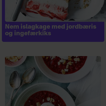
Nem islagkage med jordbæris
og ingefærkiks