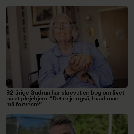
92-årige Gudrun har skrevet en bog om livet
på et plejehjem: ”Det er jo også, hvad man
må forvente”