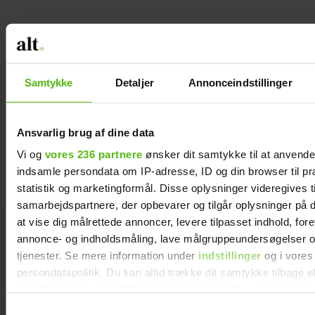
Jeg valgte at
Samtykke
Detaljer
Annonceindstillinger
blive skilt fra
min mand - da
jeg en dag gik
Ansvarlig brug af dine data
forbi hans hus,
Vi og
vores 236 partnere
ønsker dit samtykke til at anvend
fik jeg et chok
indsamle persondata om IP-adresse, ID og din browser til pr
statistik og marketingformål. Disse oplysninger videregives t
samarbejdspartnere, der opbevarer og tilgår oplysninger på d
at vise dig målrettede annoncer, levere tilpasset indhold, for
annonce- og indholdsmåling, lave målgruppeundersøgelser o
tjenester. Se mere information under
indstillinger
og i vores
persondatapolitik. Du kan altid trække dit samtykke tilbage e
indstillinger fra vores "Cookiedeklaration", eller ved at trykk
trigger" ikonet.
Samtykkevalg