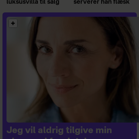
luksusvilla til salg
serverer han flæsk
Jeg vil aldrig tilgive min