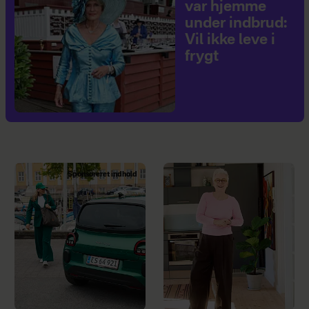
var hjemme
under indbrud:
Vil ikke leve i
frygt
Sponsoreret indhold