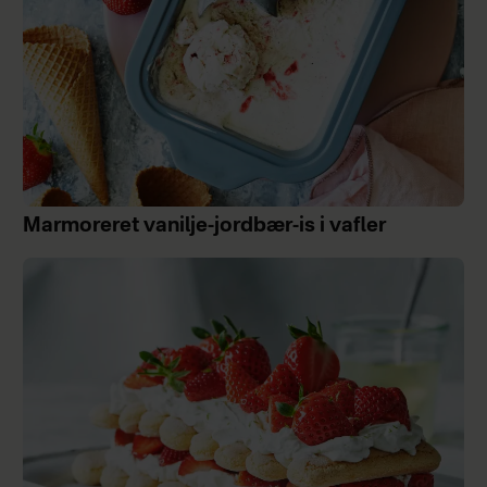
Marmoreret vanilje-jordbær-is i vafler