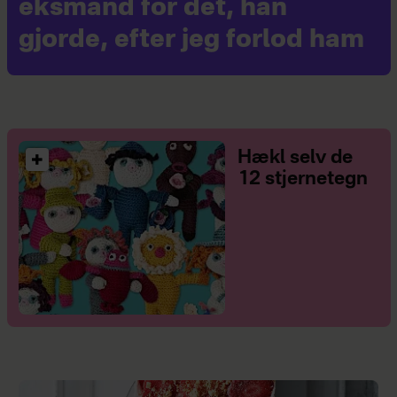
eksmand for det, han
gjorde, efter jeg forlod ham
Hækl selv de
12 stjernetegn