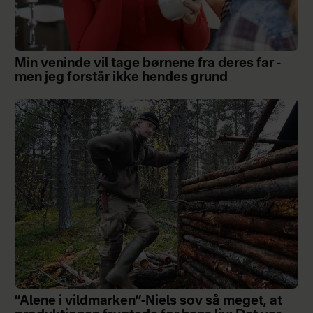
Min veninde vil tage børnene fra deres far -
men jeg forstår ikke hendes grund
”Alene i vildmarken”-Niels sov så meget, at