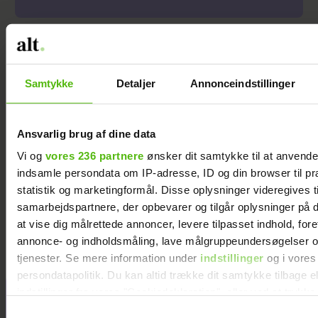
Samtykke
Detaljer
Annonceindstillinger
Ansvarlig brug af dine data
Vi og
vores 236 partnere
ønsker dit samtykke til at anvend
indsamle persondata om IP-adresse, ID og din browser til pr
statistik og marketingformål. Disse oplysninger videregives t
Pernille Nygaard
"Bachelor"
samarbejdspartnere, der opbevarer og tilgår oplysninger på d
væk fra sønnen for
Christian ikke til at
at vise dig målrettede annoncer, levere tilpasset indhold, for
første gang: Det er
kende: Har skiftet
annonce- og indholdsmåling, lave målgruppeundersøgelser o
nervepirrende
look igen
tjenester. Se mere information under
indstillinger
og i vores
persondatapolitik. Du kan altid trække dit samtykke tilbage e
indstillinger fra vores "Cookiedeklaration", eller ved at trykk
trigger" ikonet.
Samtykkevalg