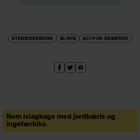
STENBIDERROGN
BLINIS
ALT-FOR-DAMERNE
Nem islagkage med jordbæris og
ingefærkiks