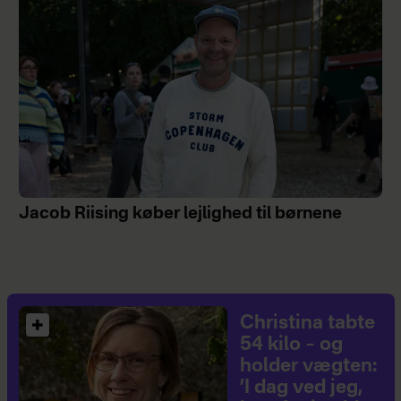
Jacob Riising køber lejlighed til børnene
Christina tabte
54 kilo – og
holder vægten:
’I dag ved jeg,