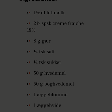
1½ dl letmælk
2½ spsk creme fraiche
18%
8 g gær
¼ tsk salt
¼ tsk sukker
50 g hvedemel
50 g boghvedemel
1 æggeblomme
1 æggehvide