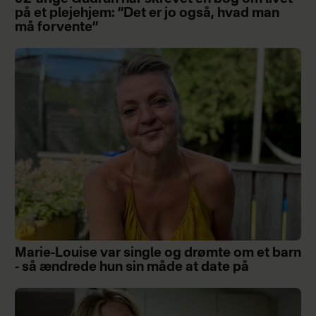
på et plejehjem: ”Det er jo også, hvad man
må forvente”
Marie-Louise var single og drømte om et barn
- så ændrede hun sin måde at date på