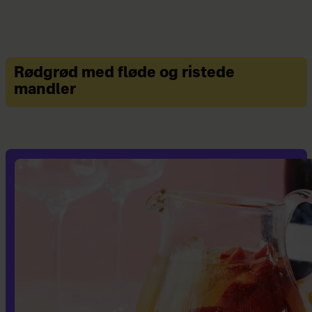
Rødgrød med fløde og ristede
mandler