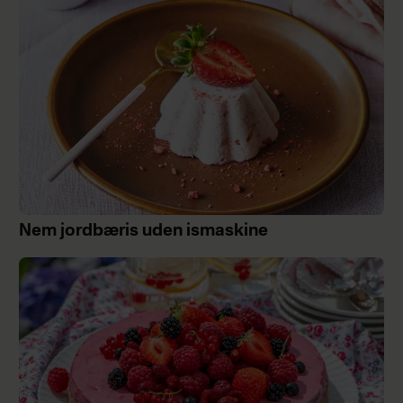
Nem jordbæris uden ismaskine