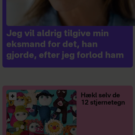
Jeg vil aldrig tilgive min
eksmand for det, han
gjorde, efter jeg forlod ham
Hækl selv de
12 stjernetegn