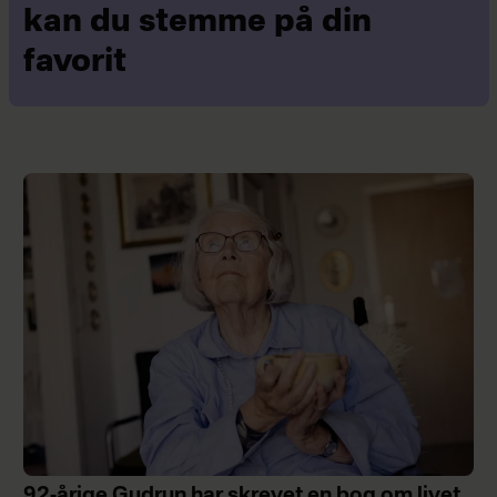
kan du stemme på din
favorit
92-årige Gudrun har skrevet en bog om livet