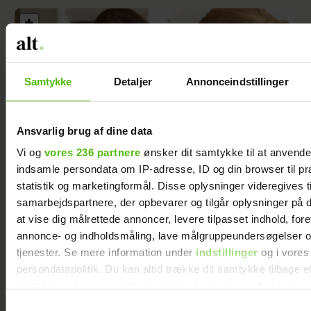
Samtykke
Detaljer
Annonceindstillinger
Ansvarlig brug af dine data
Vi og
vores 236 partnere
ønsker dit samtykke til at anvend
indsamle persondata om IP-adresse, ID og din browser til pr
statistik og marketingformål. Disse oplysninger videregives t
samarbejdspartnere, der opbevarer og tilgår oplysninger på d
Min veninde vil tage børnene fra deres far -
at vise dig målrettede annoncer, levere tilpasset indhold, for
men jeg forstår ikke hendes grund
annonce- og indholdsmåling, lave målgruppeundersøgelser o
tjenester. Se mere information under
indstillinger
og i vores
persondatapolitik. Du kan altid trække dit samtykke tilbage e
indstillinger fra vores "Cookiedeklaration", eller ved at trykk
trigger" ikonet.
Samtykkevalg