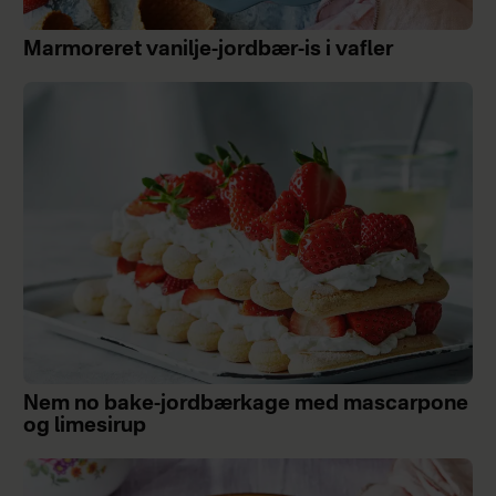
Marmoreret vanilje-jordbær-is i vafler
Nem no bake-jordbærkage med mascarpone
og limesirup