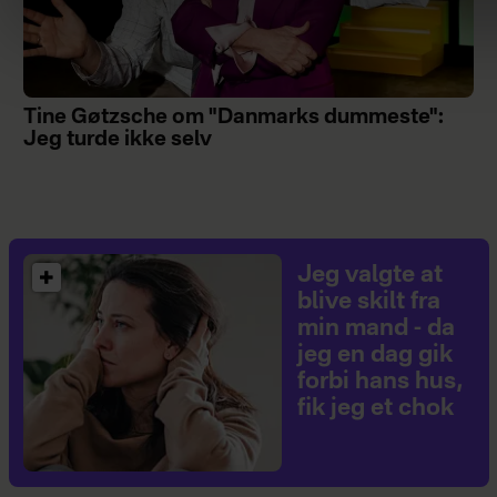
Tine Gøtzsche om "Danmarks dummeste":
Jeg turde ikke selv
Jeg valgte at
blive skilt fra
min mand - da
jeg en dag gik
forbi hans hus,
fik jeg et chok