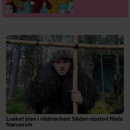
Lusket plan i vildmarken: Sådan opstod Niels
Nævesvin