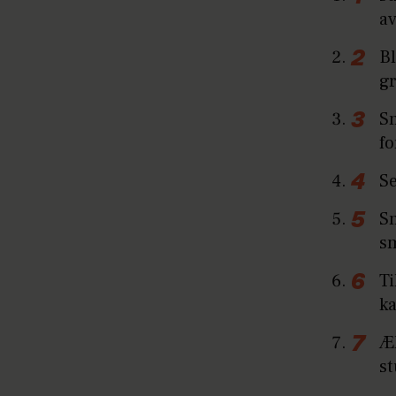
a
Bl
gr
Sm
fo
S
S
sm
Ti
ka
Æl
st