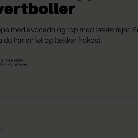
vertboller
ppe med avocado og top med lækre rejer. Se
g du har en let og lækker frokost.
Katrine Klinken
t Katrine Klinken