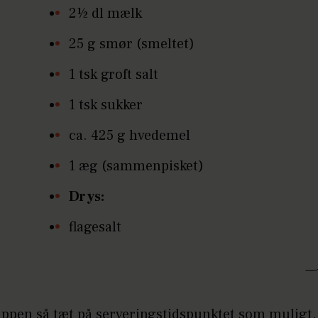
2½ dl mælk
25 g smør (smeltet)
1 tsk groft salt
1 tsk sukker
ca. 425 g hvedemel
1 æg (sammenpisket)
Drys:
flagesalt
ppen så tæt på serveringstidspunktet som muligt.