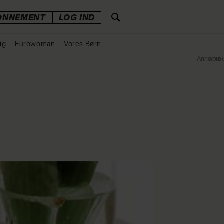
ONNEMENT
LOG IND
ig
Eurowoman
Vores Børn
Annonce