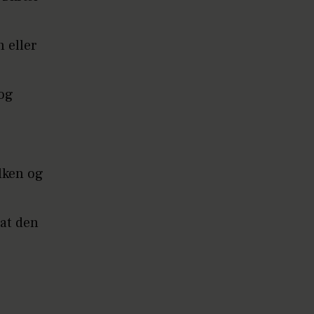
n eller
eog
lken og
 at den