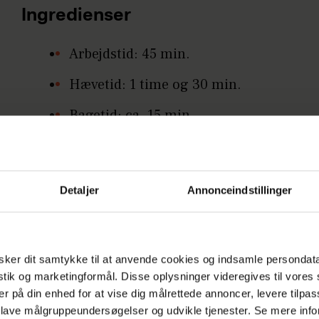
Ingredienser
Arbejdstid: 45 min.
Hævetid: 1 time og 30 min.
Bagetid: ca. 15 min.
Suppen er ikke fryse-egnet
Bollerne er fryse-egnede
Detaljer
Annonceindstillinger
Avocadosuppe:
3 modne avocadoer
ker dit samtykke til at anvende cookies og indsamle persondat
200 g rejer (pillede, afdryppede
istik og marketingformål. Disse oplysninger videregives til vore
eller evt. optøede)
er på din enhed for at vise dig målrettede annoncer, levere tilpas
 lave målgruppeundersøgelser og udvikle tjenester. Se mere inf
2 dl tør hvidvin (eller kold