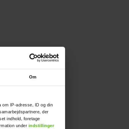
Om
a om IP-adresse, ID og din
s samarbejdspartnere, der
set indhold, foretage
ormation under
indstillinger