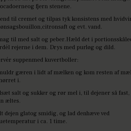
vocadoerneog fjern stenene.
end til cremet og tilpas tyk konsistens med hvidvi
ønsagsbouillon,citronsaft og evt. vand.
ag til med salt og peber.Hæld det i portionsskål
rdél rejerne i dem. Drys med purløg og dild.
ervér suppenmed kuvertboller:
muldr gæren i lidt af mælken og kom resten af mæ
ørret i.
lsæt salt og sukker og rør mel i, til dejener så fast,
n æltes.
t dejen glatog smidig, og lad denhæve ved
uetemperatur i ca. 1 time.