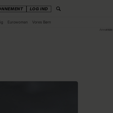
ONNEMENT
LOG IND
ig
Eurowoman
Vores Børn
Annonce