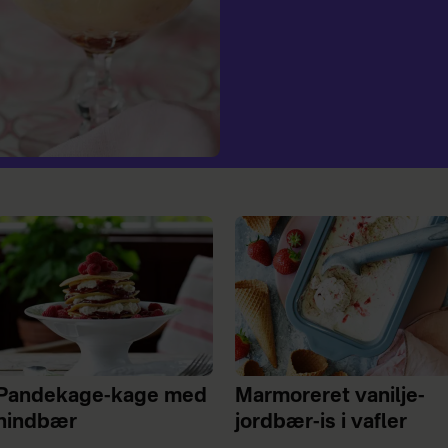
Pandekage-kage med
Marmoreret vanilje-
hindbær
jordbær-is i vafler