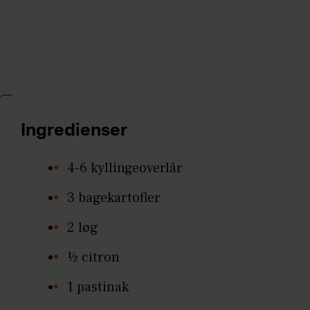
Ingredienser
4-6 kyllingeoverlår
3 bagekartofler
2 løg
½ citron
1 pastinak