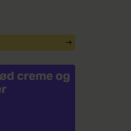
 sød creme og
r