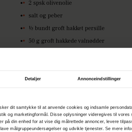
2 spsk olivenolie
salt og peber
½ bundt groft hakket persille
50 g groft hakkede valnødder
50 g groft revet parmesan.
Detaljer
Annonceindstillinger
 gør du
un kyllingeoverlårene på en pande 2-3 min til de 
yldne og brune.
ker dit samtykke til at anvende cookies og indsamle persondat
istik og marketingformål. Disse oplysninger videregives til vore
rub kartoflerne og skær dem i både. Pil løgene, ha
er på din enhed for at vise dig målrettede annoncer, levere tilpas
m og skær dem i kvarte, og skær citronen i både.
 lave målgruppeundersøgelser og udvikle tjenester. Se mere inf