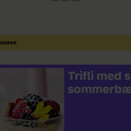
mousse
Trifli med
sommerbæ