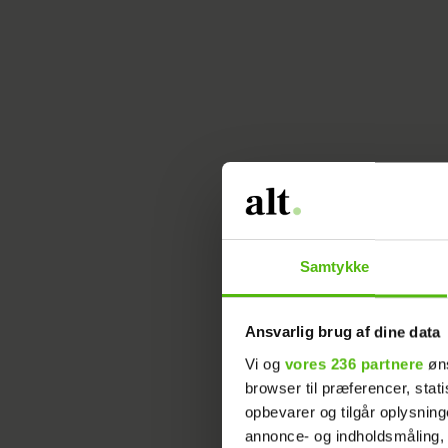
Samtykke
Sådan
Ansvarlig brug af dine data
Br
g
Vi og
vores 236 partnere
øns
browser til præferencer, stat
Sk
opbevarer og tilgår oplysning
de
annonce- og indholdsmåling,