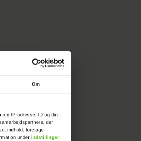
Om
er
a om IP-adresse, ID og din
s samarbejdspartnere, der
lver
set indhold, foretage
 Skræl
ormation under
indstillinger