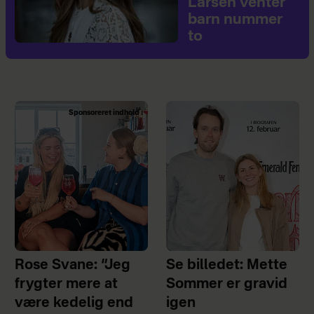
Larsen venter
barn nummer
to
Sponsoreret indhold
Rose Svane: “Jeg
Se billedet: Mette
frygter mere at
Sommer er gravid
være kedelig end
igen