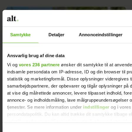
Samtykke
Detaljer
Annonceindstillinger
Ansvarlig brug af dine data
Vi og
vores 236 partnere
ønsker dit samtykke til at anvend
indsamle persondata om IP-adresse, ID og din browser til pr
statistik og marketingformål. Disse oplysninger videregives t
samarbejdspartnere, der opbevarer og tilgår oplysninger på d
Marie-Louise var single og drømte om et barn
at vise dig målrettede annoncer, levere tilpasset indhold, for
- så ændrede hun sin måde at date på
annonce- og indholdsmåling, lave målgruppeundersøgelser o
tjenester. Se mere information under
indstillinger
og i vores
persondatapolitik. Du kan altid trække dit samtykke tilbage e
indstillinger fra vores "Cookiedeklaration", eller ved at trykk
trigger" ikonet.
Samtykkevalg