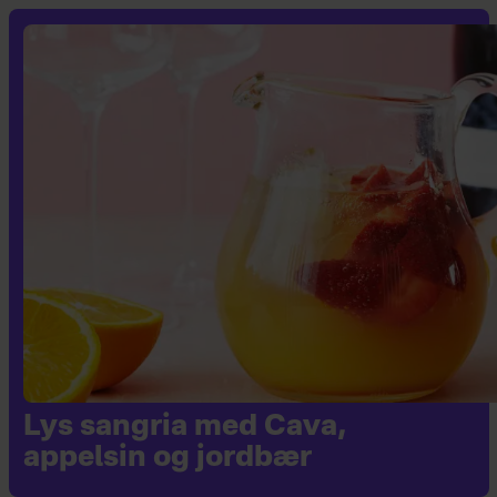
Lys sangria med Cava,
appelsin og jordbær