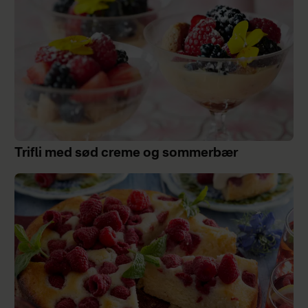
Trifli med sød creme og sommerbær