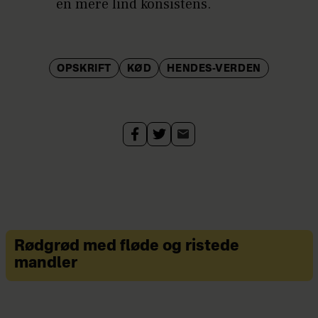
en mere lind konsistens.
OPSKRIFT
KØD
HENDES-VERDEN
Rødgrød med fløde og ristede
mandler