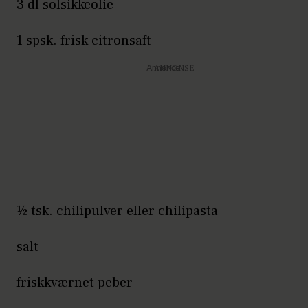
3 dl solsikkeolie
1 spsk. frisk citronsaft
Annonce
½ tsk. chilipulver eller chilipasta
salt
friskkværnet peber