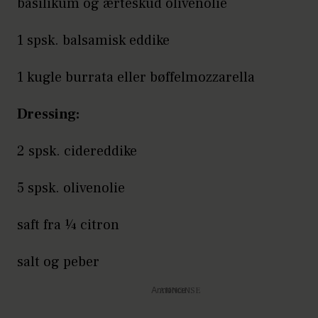
basilikum og ærteskud olivenolie
1 spsk. balsamisk eddike
1 kugle burrata eller bøffelmozzarella
Dressing:
2 spsk. cidereddike
5 spsk. olivenolie
saft fra ¼ citron
salt og peber
Annonce