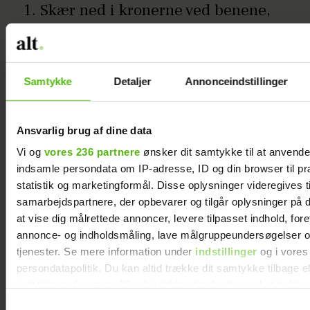
Skær ned i kronerne ved benene,
og split dem lidt ad. Krydr med
salt, peber, rosmarin og citronskal.
Smør en bradepande med olie, og
Samtykke
Detaljer
Annonceindstillinger
læg kronen deri.
Knus hvidløgsfeddene med skræl
Ansvarlig brug af dine data
let med en kniv, og fordel dem i
Vi og
vores 236 partnere
ønsker dit samtykke til at anvend
bradepanden. Sæt ovnen på 200
indsamle persondata om IP-adresse, ID og din browser til pr
grader. Hæld hvidvin og lidt vand
statistik og marketingformål. Disse oplysninger videregives t
i bunden af bradepanden, og sæt
samarbejdspartnere, der opbevarer og tilgår oplysninger på d
at vise dig målrettede annoncer, levere tilpasset indhold, for
lammet i ovnen. Steg i 10 minutter
annonce- og indholdsmåling, lave målgruppeundersøgelser o
og skru ned til 180 grader, og steg
tjenester. Se mere information under
indstillinger
og i vores
yderligere 20-25 minutter. Hæld
persondatapolitik. Du kan altid trække dit samtykke tilbage e
lidt af skyen over, mens kronen
indstillinger fra vores "Cookiedeklaration", eller ved at trykk
trigger" ikonet.
steger. Lav polenta og svampe
Samtykkevalg