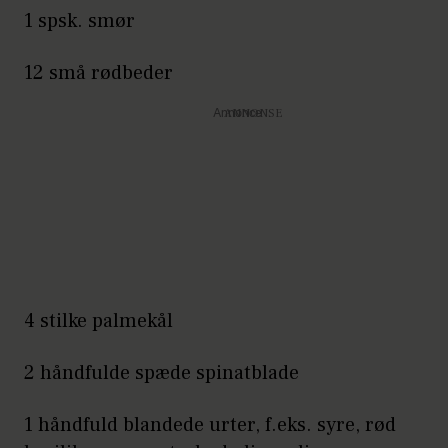
1 spsk. smør
12 små rødbeder
Annonce
4 stilke palmekål
2 håndfulde spæde spinatblade
1 håndfuld blandede urter, f.eks. syre, rød