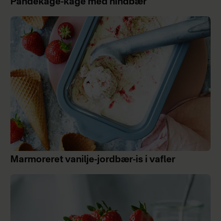
Pandekage-kage med hindbær
Marmoreret vanilje-jordbær-is i vafler