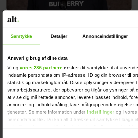
Jesper Buch afslører ukendt fortid: "På et
tidspunkt var der en skillevej"
Samtykke
Detaljer
Annonceindstillinger
Ansvarlig brug af dine data
Vi og
vores 236 partnere
ønsker dit samtykke til at anvend
indsamle persondata om IP-adresse, ID og din browser til pr
statistik og marketingformål. Disse oplysninger videregives t
samarbejdspartnere, der opbevarer og tilgår oplysninger på d
at vise dig målrettede annoncer, levere tilpasset indhold, for
annonce- og indholdsmåling, lave målgruppeundersøgelser o
tjenester. Se mere information under
indstillinger
og i vores
persondatapolitik. Du kan altid trække dit samtykke tilbage e
Steen Langeberg på kærestedate: Gør det
indstillinger fra vores "Cookiedeklaration", eller ved at trykk
første gang med konen
trigger" ikonet.
Samtykkevalg