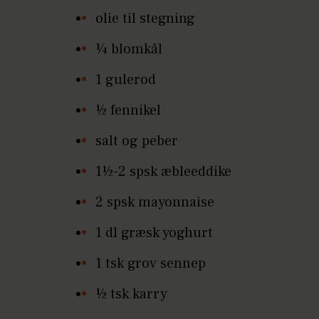
olie til stegning
¼ blomkål
1 gulerod
½ fennikel
salt og peber
1½-2 spsk æbleeddike
2 spsk mayonnaise
1 dl græsk yoghurt
1 tsk grov sennep
½ tsk karry