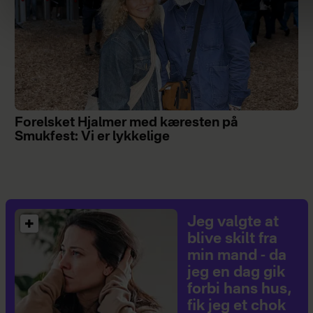
Forelsket Hjalmer med kæresten på
Smukfest: Vi er lykkelige
Jeg valgte at
blive skilt fra
min mand - da
jeg en dag gik
forbi hans hus,
fik jeg et chok