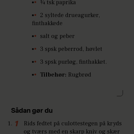
¼ tsk paprika
2 syltede drueagurker,
finthakkede
salt og peber
3 spsk peberrod, høvlet
3 spsk purløg, finthakket.
Tilbehør:
Rugbrød
Sådan gør du
Rids fedtet på culottestegen på kryds
og tværs med en skarp kniv og skær