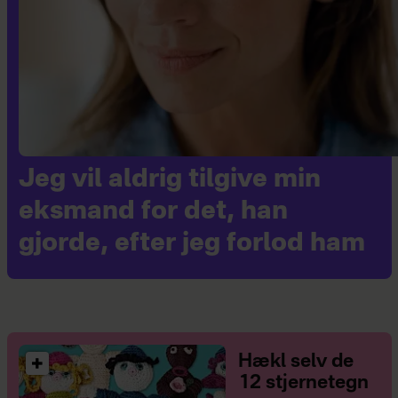
Jeg vil aldrig tilgive min
eksmand for det, han
gjorde, efter jeg forlod ham
Hækl selv de
12 stjernetegn