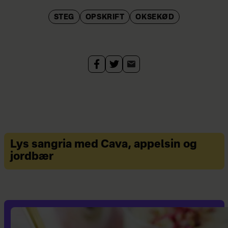
STEG
OPSKRIFT
OKSEKØD
Lys sangria med Cava, appelsin og
jordbær