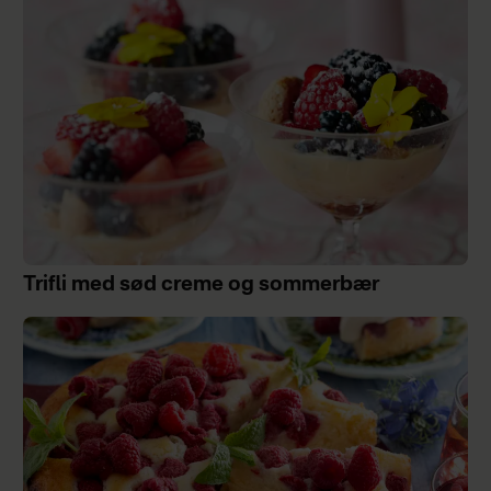
Trifli med sød creme og sommerbær