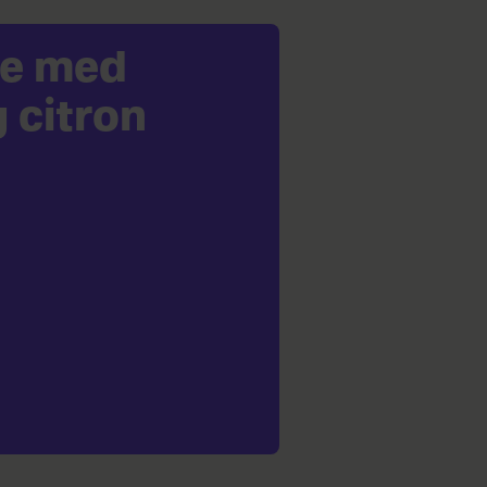
ge med
 citron