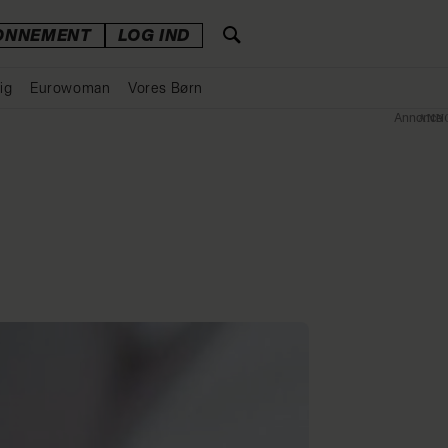
ONNEMENT
LOG IND
ig
Eurowoman
Vores Børn
Annonce