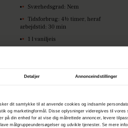
Sværhedsgrad: Nem
Tidsforbrug: 4½ timer, heraf
arbejdstid: 30 min
1 l vaniljeis
15 kakao-rutebilsmarengs
500 g jordbær
2 dl piskefløde pisket til flødeskum
Detaljer
Annonceindstillinger
ker dit samtykke til at anvende cookies og indsamle persondat
r vaniljeisen lidt blød.Knus rutebilerne og rør de
istik og marketingformål. Disse oplysninger videregives til vore
er på din enhed for at vise dig målrettede annoncer, levere tilpas
oer en springform på22 cm i diameter med
 lave målgruppeundersøgelser og udvikle tjenester. Se mere inf