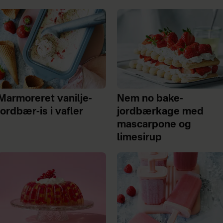
Marmoreret vanilje-
Nem no bake-
jordbær-is i vafler
jordbærkage med
mascarpone og
limesirup