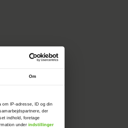
Om
a om IP-adresse, ID og din
m iisen.
s samarbejdspartnere, der
set indhold, foretage
ormation under
indstillinger