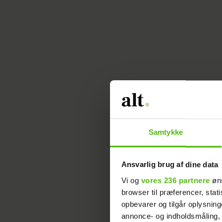
Samtykke
Ansvarlig brug af dine data
Vi og
vores 236 partnere
øns
Rø
browser til præferencer, stat
opbevarer og tilgår oplysning
F
annonce- og indholdsmåling,