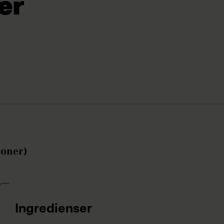
ær
soner)
Ingredienser