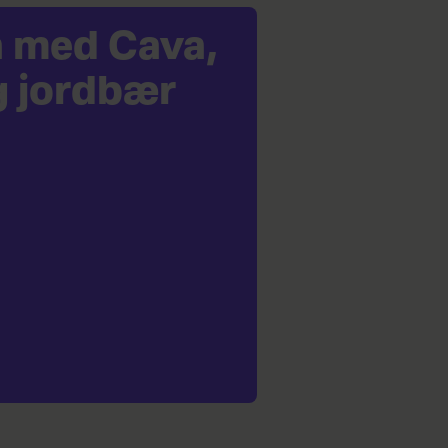
a med Cava,
g jordbær