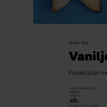
alt.dk
Mad
Vanil
Forsød julen m
Foto: Columbus Leth
Opskrift
BoligLiv
20. Nov 2017 - 04:30