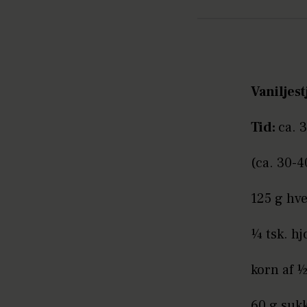
Vaniljes
Tid:
ca. 
(ca. 30-4
125 g hv
¼ tsk. hj
korn af ½
60 g suk