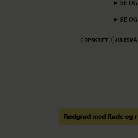
► SE OG
► SE OG
OPSKRIFT
JULESMÅ
Rødgrød med fløde og r