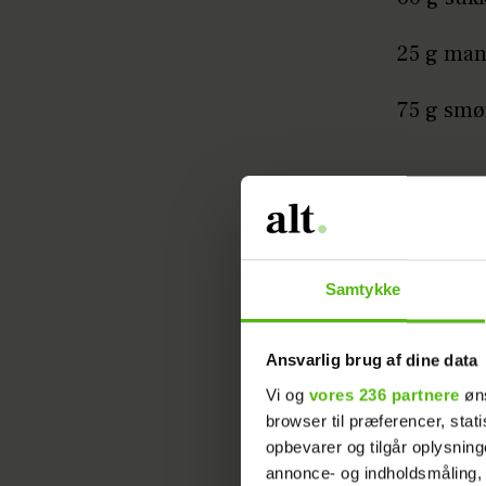
25 g ma
75 g smø
Samtykke
Ansvarlig brug af dine data
1 lille æg
Vi og
vores 236 partnere
øns
browser til præferencer, stat
1 æg til 
opbevarer og tilgår oplysning
annonce- og indholdsmåling,