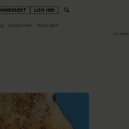
ONNEMENT
LOG IND
ig
Eurowoman
Vores Børn
Annonce