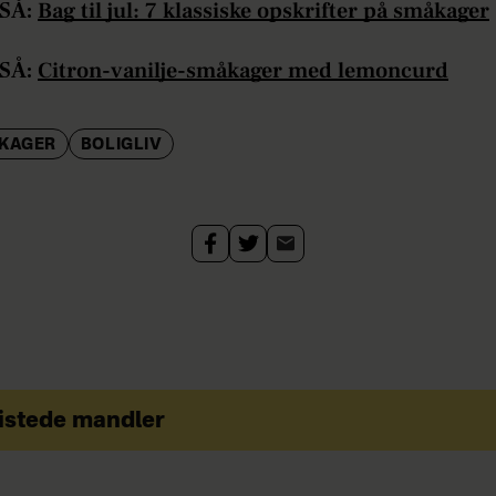
SÅ:
Bag til jul: 7 klassiske opskrifter på småkager
SÅ:
Citron-vanilje-småkager med lemoncurd
KAGER
BOLIGLIV
istede mandler