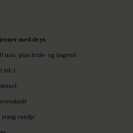
tjerner med drys
30 min. plus hvile- og bagetid
0 stk.)
edemel
ortetaksalt
 stang vanilje
ker