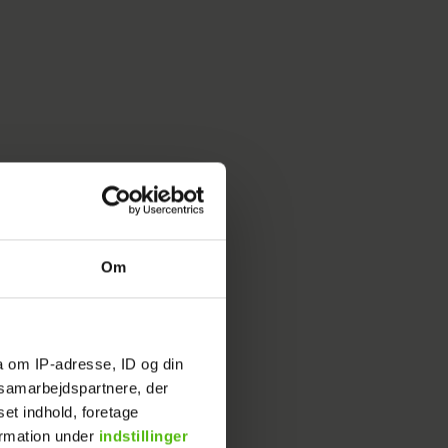
Om
a om IP-adresse, ID og din
s samarbejdspartnere, der
set indhold, foretage
ormation under
indstillinger