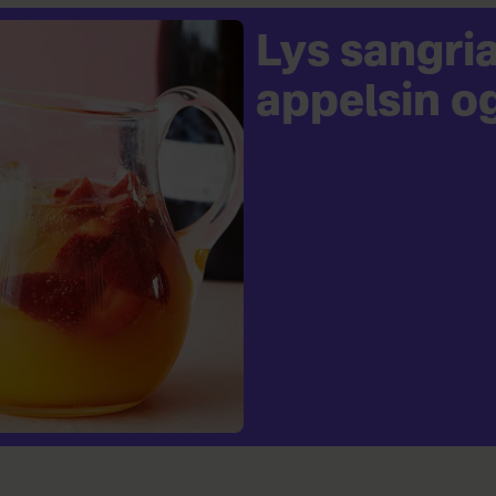
Lys sangri
appelsin o