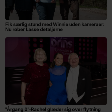
Fik særlig stund med Winnie uden kameraer:
Nu røber Lasse detaljerne
"Årgang 0"-Rachel glæder sig over flytning