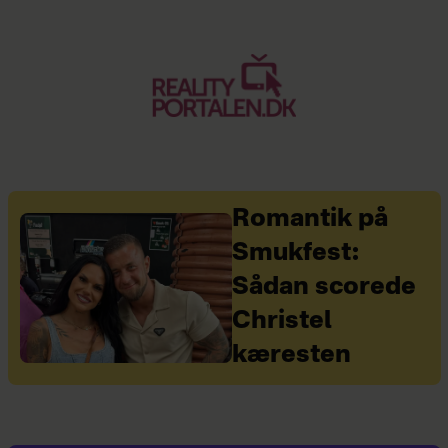
Romantik på
Smukfest:
Sådan scorede
Christel
kæresten