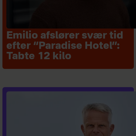
Emilio afslører svær tid
efter “Paradise Hotel”:
Tabte 12 kilo