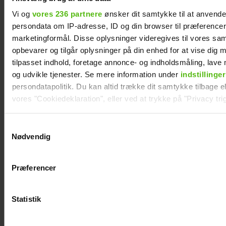
Vi og
vores 236 partnere
ønsker dit samtykke til at anvend
persondata om IP-adresse, ID og din browser til præferencer, 
marketingformål. Disse oplysninger videregives til vores sa
opbevarer og tilgår oplysninger på din enhed for at vise dig 
Therese Glahn
Da Lars Rasmussen
tilpasset indhold, foretage annonce- og indholdsmåling, lav
revser TV 2-
fik sine diagnoser,
og udvikle tjenester. Se mere information under
indstillinger
program:
var han fuld af
persondatapolitik. Du kan altid trække dit samtykke tilbage ell
Usympatisk
fordomme: "I dag
vores "Cookiedeklaration", eller ved at trykke på "Privacy trig
er de mine bedste
venner"
Dine valg anvendes på hele websitet.
Samtykkevalg
Nødvendig
Vi ønsker dit samtykke til at indsamle og bruge data for at k
relevant journalistisk indhold til dig.
Præferencer
Vi anvender egne cookies og cookies fra tredjeparter til at a
vores hjemmeside. Vi indsamler data om IP, ID og din browser 
generere statistik og huske dine præferencer samt til brug fo
Statistik
optimere vores reklametiltag på sociale medier og til at vise d
med sociale medier.