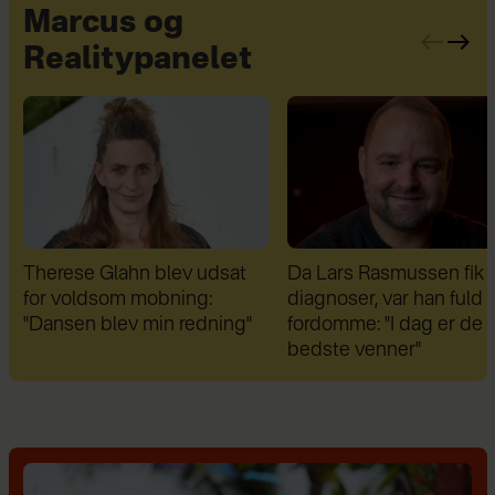
Marcus og
Realitypanelet
Da Lars Rasmussen fik sine
Therese Glahn afslører: 
diagnoser, var han fuld af
blevet fejldiagnosticere
fordomme: "I dag er de mine
bedste venner"