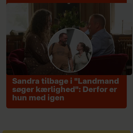
Sandra tilbage i "Landmand
søger kærlighed": Derfor er
hun med igen