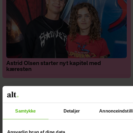
Astrid Olsen starter nyt kapitel med
kæresten
Samtykke
Detaljer
Annonceindstill
Ansvarlig brug af dine data