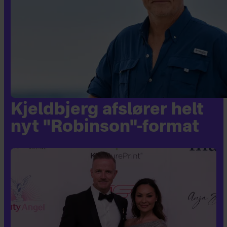
Kjeldbjerg afslører helt
nyt "Robinson"-format