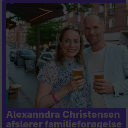
Alexanndra Christensen
afslører familieforøgelse