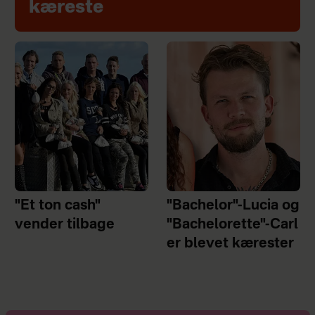
kæreste
"Et ton cash"
"Bachelor"-Lucia og
vender tilbage
"Bachelorette"-Carl
er blevet kærester