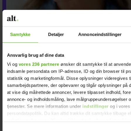
Jeg vil aldrig tilgive min
eksmand for det, han
Samtykke
Detaljer
Annonceindstillinger
gjorde, efter jeg forlod ham
Ansvarlig brug af dine data
Vi og
vores 236 partnere
ønsker dit samtykke til at anvend
indsamle persondata om IP-adresse, ID og din browser til pr
statistik og marketingformål. Disse oplysninger videregives t
Hækl selv de
samarbejdspartnere, der opbevarer og tilgår oplysninger på d
12 stjernetegn
at vise dig målrettede annoncer, levere tilpasset indhold, for
annonce- og indholdsmåling, lave målgruppeundersøgelser o
tjenester. Se mere information under
indstillinger
og i vores
persondatapolitik. Du kan altid trække dit samtykke tilbage e
indstillinger fra vores "Cookiedeklaration", eller ved at trykk
trigger" ikonet.
Samtykkevalg