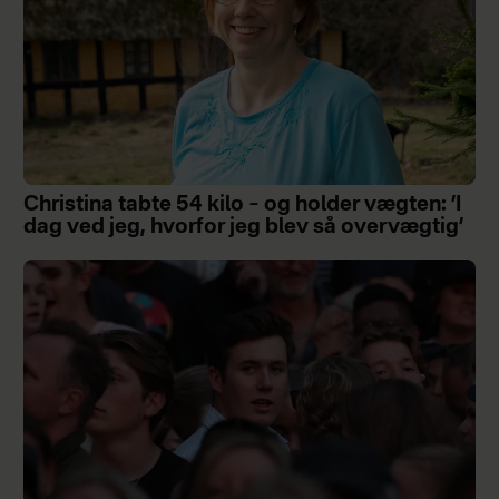
Christina tabte 54 kilo – og holder vægten: ’I
dag ved jeg, hvorfor jeg blev så overvægtig’