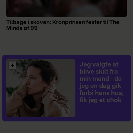
Tilbage i skoven: Kronprinsen fester til The
Minds of 99
Jeg valgte at
blive skilt fra
min mand - da
jeg en dag gik
forbi hans hus,
fik jeg et chok