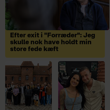
Efter exit i "Forræder": Jeg
skulle nok have holdt min
store fede kæft