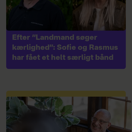
Efter “Landmand søger
kærlighed”: Sofie og Rasmus
har fået et helt særligt bånd