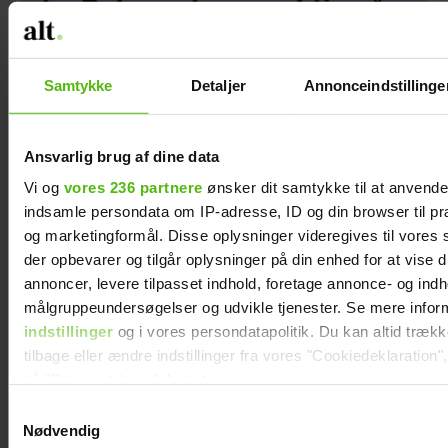
to: Deler nyt perspektiv på
livet
Samtykke
Detaljer
Annonceindstillinge
Ansvarlig brug af dine data
Vi og
vores 236 partnere
ønsker dit samtykke til at anvend
indsamle persondata om IP-adresse, ID og din browser til præ
og marketingformål. Disse oplysninger videregives til vores
der opbevarer og tilgår oplysninger på din enhed for at vise d
annoncer, levere tilpasset indhold, foretage annonce- og ind
målgruppeundersøgelser og udvikle tjenester. Se mere infor
Philip May på
Se billedet: Så
indstillinger
og i vores persondatapolitik. Du kan altid træk
Smukfest for første
meget har Lars
tilbage eller ændre indstillinger fra vores "Cookiedeklaration",
gang: "Jeg har
Elbæk tabt sig
på "Privacy trigger" ikonet.
kæmpe
Samtykkevalg
Dine valg anvendes på hele websitet.
forventninger"
Nødvendig