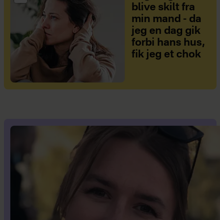
blive skilt fra
min mand - da
jeg en dag gik
forbi hans hus,
fik jeg et chok