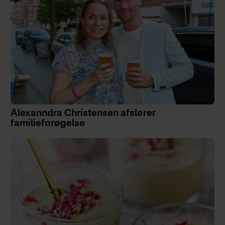
Alexanndra Christensen afslører
familieforøgelse