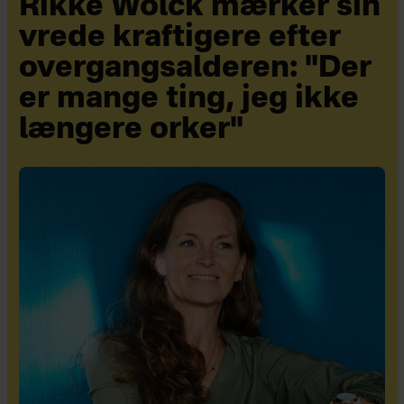
Rikke Wölck mærker sin
vrede kraftigere efter
overgangsalderen: "Der
er mange ting, jeg ikke
længere orker"