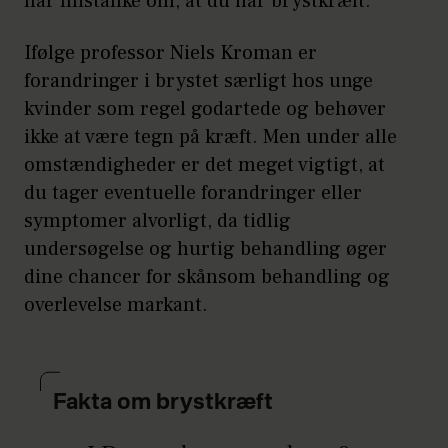
har mistanke om, at du har brystkræft.
En knude i brystet
Ifølge professor Niels Kroman er
Det mest almindelige tegn på
forandringer i brystet særligt hos unge
brystkræft er en knude i brystet.
kvinder som regel godartede og behøver
Reager derfor altid, hvis du finder en
ikke at være tegn på kræft. Men under alle
hård, uøm knude, der ikke kan
omstændigheder er det meget vigtigt, at
bevæges rundt i brystet eller en
du tager eventuelle forandringer eller
fortykkelse i brystet eller armhulen.
symptomer alvorligt, da tidlig
Knuder kan sidde overalt i brystet og
undersøgelse og hurtig behandling øger
desuden i den udløber af brystvævet,
dine chancer for skånsom behandling og
der løber op mod armhulen.
overlevelse markant.
Ændret form af brystet eller indtrukket
brystvorte
Fakta om brystkræft
Hvis form og størrelse på dit bryst
ændrer sig, eller hvis brystvorten