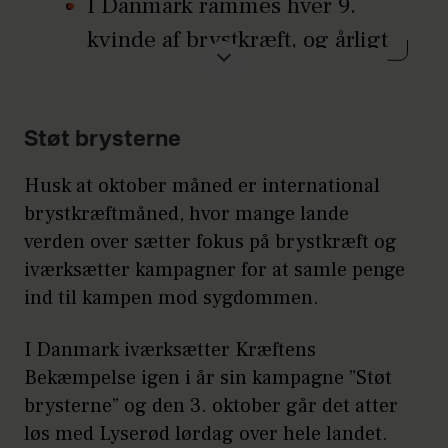
I Danmark rammes hver 9.
som noget nyt begynder at trække sig
kvinde af brystkræft, og årligt
indad, kan det være tegn på
rammes knap 5.000 danske
brystkræft.
kvinder.
Indtrækning eller rynkedannelse i
huden
Støt brysterne
Hvert år dør omkring 1.150
En knude, som ligger dybt i
danske kvinder af brystkræft.
Husk at oktober måned er international
kirtelvævet, kan få huden til at trække
brystkræftmåned, hvor mange lande
7-8 ud af 10 kvindelige
sig indad eller danne rynker. Huden
verden over sætter fokus på brystkræft og
brystkræftpateinter får
kan også blive nubret som en
iværksætter kampagner for at samle penge
appelsin, hvis knuden sidder tæt på
diagnosen hormonfølsom
ind til kampen mod sygdommen.
huden.
brystkræft.
I Danmark iværksætter Kræftens
Hudforandringer på brystet
Brystkræft er arvelig i ca. 5-10
Bekæmpelse igen i år sin kampagne ”Støt
Rødme, irritation, ømhed,
procent af tilfældene. BRCA1
brysterne” og den 3. oktober går det atter
appelsinhud eller måske
og BRCA2 hedder de to
løs med Lyserød lørdag over hele landet.