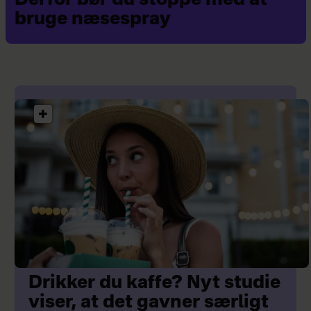
Derfor bør du stoppe med at
i sjældne tilfælde kan smerter i et
bruge næsespray
område af brystet være tegn på kræft.
Sår på brystet
Sårdannelse på selve brystet kan
skyldes fremskreden brystkræft.
Drikker du kaffe? Nyt studie
viser, at det gavner særligt