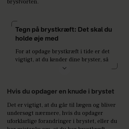
brystvorten.
Tegn på brystkræft: Det skal du
holde øje med
For at opdage brystkræft i tide er det
vigtigt, at du kender dine bryster, så
du er opmærksom på eventuelle
forandringer og kan reagere på dem
så tidligt som muligt. Det er også
vigtigt, at du går til lægen, hvis du
Hvis du opdager en knude i brystet
mærker eller opdager et eller flere af
Det er vigtigt, at du går til lægen og bliver
nedenstående
undersøgt nærmere, hvis du opdager
symptomer/forandringer.
uforklarlige forandringer i brystet, eller du
Symptomer på brystkræft: