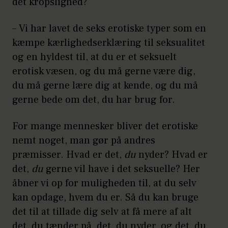
det kropslighed?
– Vi har lavet de seks erotiske typer som en
kæmpe kærlighedserklæring til seksualitet
og en hyldest til, at du er et seksuelt
erotisk væsen, og du må gerne være dig,
du må gerne lære dig at kende, og du må
gerne bede om det, du har brug for.
For mange mennesker bliver det erotiske
nemt noget, man gør på andres
præmisser. Hvad er det,
du
nyder? Hvad er
det,
du
gerne vil have i det seksuelle? Her
åbner vi op for muligheden til, at du selv
kan opdage, hvem du er. Så du kan bruge
det til at tillade dig selv at få mere af alt
det, du tænder på, det, du nyder, og det, du