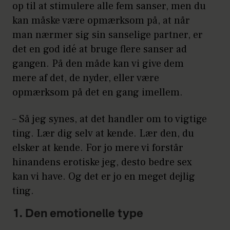
op til at stimulere alle fem sanser, men du
kan måske være opmærksom på, at når
man nærmer sig sin sanselige partner, er
det en god idé at bruge flere sanser ad
gangen. På den måde kan vi give dem
mere af det, de nyder, eller være
opmærksom på det en gang imellem.
– Så jeg synes, at det handler om to vigtige
ting. Lær dig selv at kende. Lær den, du
elsker at kende. For jo mere vi forstår
hinandens erotiske jeg, desto bedre sex
kan vi have. Og det er jo en meget dejlig
ting.
1. Den emotionelle type