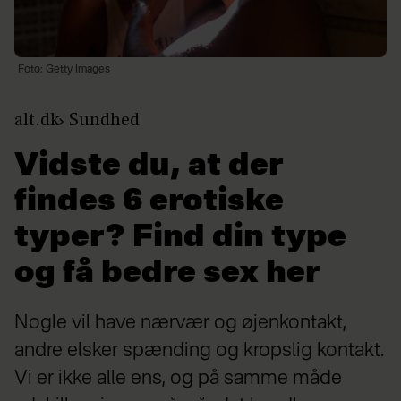
Foto: Getty Images
alt.dk
Sundhed
Vidste du, at der
findes 6 erotiske
typer? Find din type
og få bedre sex her
Nogle vil have nærvær og øjenkontakt,
andre elsker spænding og kropslig kontakt.
Vi er ikke alle ens, og på samme måde