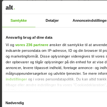
nærmer sig hinanden og fjerner sig lidt,
læberne er lige ved at mødes, men kysset
kommer måske ikke nu. At mærke
Samtykke
Detaljer
Annonceindstillinge
spændingen og den seksuelle energi
bygger sig op.
Ansvarlig brug af dine data
Nogle er så ekstremt energetiske i deres
Vi og
vores 236 partnere
ønsker dit samtykke til at anvend
krop, at de nærmest kan gyse ved hånden,
indsamle persondata om IP-adresse, ID og din browser til præ
der nærmer sig kønnet eller læberne. Men
og marketingformål. Disse oplysninger videregives til vores
de har også behov for kroppens
der opbevarer og tilgår oplysninger på din enhed for at vise d
opmærksomhed på energien, der skal ikke
annoncer, levere tilpasset indhold, foretage annonce- og ind
målgruppeundersøgelser og udvikle tjenester. Se mere infor
bare flås tøj af, de skal kunne mærke
indstillinger
og i vores persondatapolitik. Du kan altid træk
tiltrækningen og elektriciteten.
tilbage eller ændre indstillinger fra vores "Cookiedeklaration",
på "Privacy trigger" ikonet.
LÆS OGSÅ
Samtykkevalg
Kan du dyrke for lidt sex? Vi har
Dine valg anvendes på hele websitet.
Nødvendig
spurgt eksperten