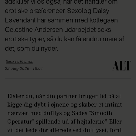
adskiller vi os også, når det handler om
erotiske præferencer. Sexolog Daisy
Løvendahl har sammen med kollegaen
Celestine Andersen udarbejdet seks
erotiske typer, så du kan få endnu mere af
det, som du nyder.
Susanne
Knutzen
22. Aug 2025 - 18:01
Elsker du, når din partner bruger tid på at
kigge dig dybt i øjnene og skaber et intimt
nærvær med duftlys og Sades ”Smooth
Operatur” spillende ud af højtalerne? Eller
vil det kede dig allerede ved duftlyset, fordi