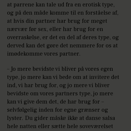
at parrene kan tale ud fra en erotisk type,
og på den måde komme til en forståelse af,
at hvis din partner har brug for meget
nærvær før sex, eller har brug for en
overraskelse, er det en del af deres type, og
derved kan det gøre det nemmere for os at
imødekomme vores partner.
– Jo mere bevidste vi bliver på vores egen
type, jo mere kan vi bede om at invitere det
ind, vi har brug for, og jo mere vi bliver
bevidste om vores partners type, jo mere
kan vi give dem det, de har brug for –
selvfølgelig inden for egne grænser og
lyster. Du gider måske ikke at danse salsa
hele natten eller sætte hele soveværelset