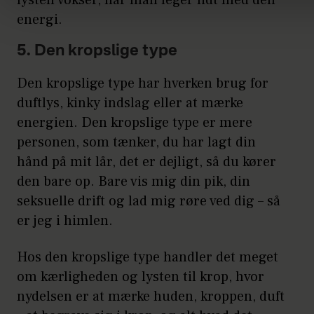
lysten vokser, når man leger lidt med den
energi.
5. Den kropslige type
Den kropslige type har hverken brug for
duftlys, kinky indslag eller at mærke
energien. Den kropslige type er mere
personen, som tænker, du har lagt din
hånd på mit lår, det er dejligt, så du kører
den bare op. Bare vis mig din pik, din
seksuelle drift og lad mig røre ved dig – så
er jeg i himlen.
Hos den kropslige type handler det meget
om kærligheden og lysten til krop, hvor
nydelsen er at mærke huden, kroppen, duft