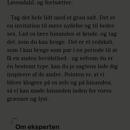
Løvendahl, og fortsætter:
– Tag det hele lidt med et gran salt. Det er
en invitation til mere nydelse og til bedre
sex. Lad os lære hinanden at kende, og tag
det, som du kan bruge. Det er et redskab,
som I kan bruge som par i en periode til at
få en anden bevidsthed – og selvom du er
én bestemt type, kan du jo sagtens lade dig
inspirere af de andre. Pointen er, at vi
bliver klogere på os selv og på hinanden,
så vi kan møde hinanden inden for vores
grænser og lyst.
Om eksperten