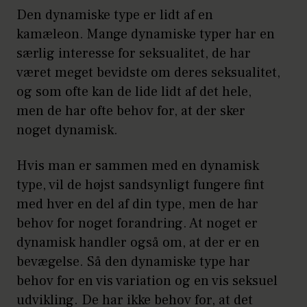
Den dynamiske type er lidt af en
kamæleon. Mange dynamiske typer har en
særlig interesse for seksualitet, de har
været meget bevidste om deres seksualitet,
og som ofte kan de lide lidt af det hele,
men de har ofte behov for, at der sker
noget dynamisk.
Hvis man er sammen med en dynamisk
type, vil de højst sandsynligt fungere fint
med hver en del af din type, men de har
behov for noget forandring. At noget er
dynamisk handler også om, at der er en
bevægelse. Så den dynamiske type har
behov for en vis variation og en vis seksuel
udvikling. De har ikke behov for, at det