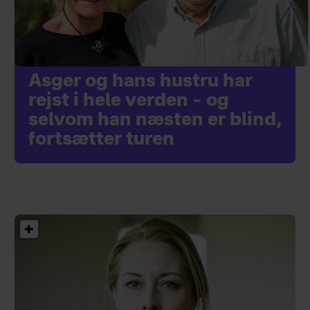
Asger og hans hustru har
rejst i hele verden – og
selvom han næsten er blind,
fortsætter turen