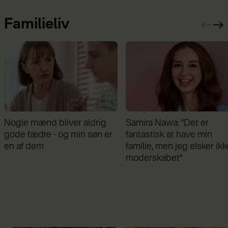
Familieliv
Samira Nawa: ”Det er
Jeg valgte at blive skilt fr
fantastisk at have min
min mand - da jeg en dag
familie, men jeg elsker ikke
gik forbi hans hus, fik jeg 
moderskabet”
chok