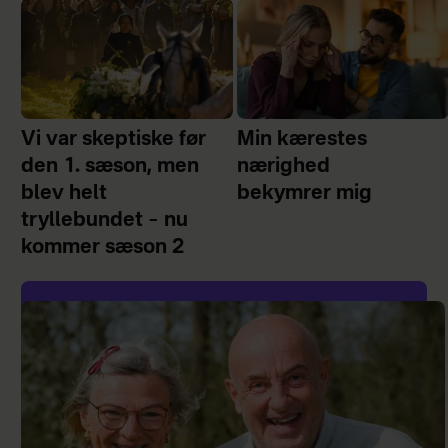
Vi var skeptiske før
Min kærestes
den 1. sæson, men
nærighed
blev helt
bekymrer mig
tryllebundet – nu
kommer sæson 2