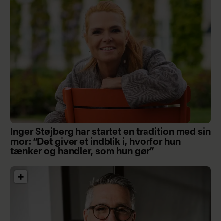
Inger Støjberg har startet en tradition med sin
mor: ”Det giver et indblik i, hvorfor hun
tænker og handler, som hun gør”