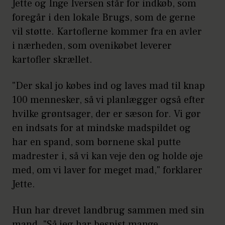
Jette og Inge Iversen står for indkøb, som
foregår i den lokale Brugs, som de gerne
vil støtte. Kartoflerne kommer fra en avler
i nærheden, som ovenikøbet leverer
kartofler skrællet.
"Der skal jo købes ind og laves mad til knap
100 mennesker, så vi planlægger også efter
hvilke grøntsager, der er sæson for. Vi gør
en indsats for at mindske madspildet og
har en spand, som børnene skal putte
madrester i, så vi kan veje den og holde øje
med, om vi laver for meget mad," forklarer
Jette.
Hun har drevet landbrug sammen med sin
mand. "Så jeg har bespist mange