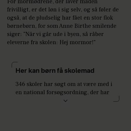
For mormødrene, der laver maden
frivilligt, er det løn i sig selv, og så føler de
også, at de pludselig har fået en stor flok
børnebørn, for som Anne Birthe smilende
siger: "Når vi går ude i byen, så råber
eleverne fra skolen: Hej mormor!"
Her kan børn få skolemad
346 skoler har søgt om at være med i
en national forsøgsordning, der har
til formål at give bedre
forudsætninger for sundhed, trivsel
og læring i skolen.
854 millioner kroner er afsat til