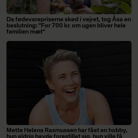
Da fødevarepriserne skød i vejret, tog Åsa en
beslutning: ”For 700 kr. om ugen bliver hele
familien mæt”
Mette Helena Rasmussen har fået en hobby,
hun aldrig havde forestillet sig, hun ville få