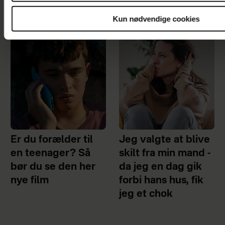
Kun nødvendige cookies
Er du forælder til
Jeg valgte at blive
en teenager? Så
skilt fra min mand -
bør du se den her
da jeg en dag gik
nye film
forbi hans hus, fik
jeg et chok