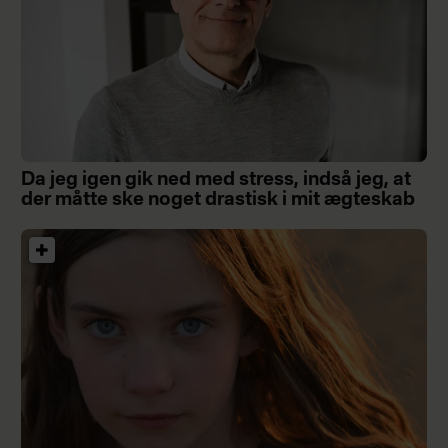
Da jeg igen gik ned med stress, indså jeg, at
der måtte ske noget drastisk i mit ægteskab