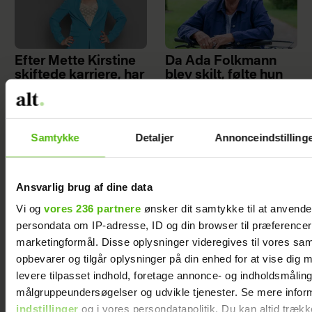
Efter Mette Kirstine
Da Ada Folkmann
skiftede karriere, har
blev skilt, følte hun
hun hørt især én ting
sig ensom – men så
mange gange: ”Den
ændrede et opslag
sondring er sgu
på Facebook hendes
mærkelig”
liv
Samtykke
Detaljer
Annonceindstilling
Ansvarlig brug af dine data
Vi og
vores 236 partnere
ønsker dit samtykke til at anvend
persondata om IP-adresse, ID og din browser til præferencer, 
marketingformål. Disse oplysninger videregives til vores sa
At råbe og banke i
Samira Nawa: ”Det er
opbevarer og tilgår oplysninger på din enhed for at vise dig 
bordet var helt
fantastisk at have
levere tilpasset indhold, foretage annonce- og indholdsmåling
almindeligt for Maria
min familie, men jeg
målgruppeundersøgelser og udvikle tjenester. Se mere infor
Jencel, men én
elsker ikke
sætning ændrede
moderskabet”
indstillinger
og i vores persondatapolitik. Du kan altid trækk