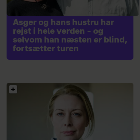
Asger og hans hustru har
rejst i hele verden – og
selvom han næsten er blind,
fortsætter turen