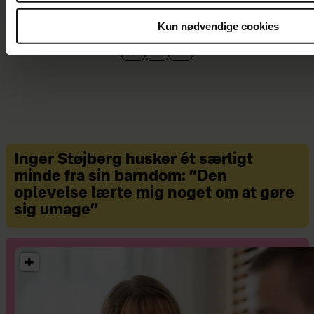
Kun nødvendige cookies
Inger Støjberg husker ét særligt
minde fra sin barndom: ”Den
oplevelse lærte mig noget om at gøre
sig umage”