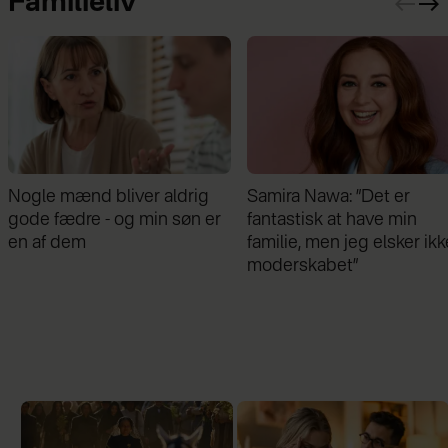
Familieliv
Samira Nawa: ”Det er
Jeg valgte at blive skilt fr
fantastisk at have min
min mand - da jeg en dag
familie, men jeg elsker ikke
gik forbi hans hus, fik jeg 
moderskabet”
chok