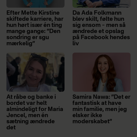
Efter Mette Kirstine
Da Ada Folkmann
skiftede karriere, har
blev skilt, følte hun
hun hørt især én ting
sig ensom – men så
mange gange: ”Den
ændrede et opslag
sondring er sgu
på Facebook hendes
mærkelig”
liv
At råbe og banke i
Samira Nawa: ”Det er
bordet var helt
fantastisk at have
almindeligt for Maria
min familie, men jeg
Jencel, men én
elsker ikke
sætning ændrede
moderskabet”
det