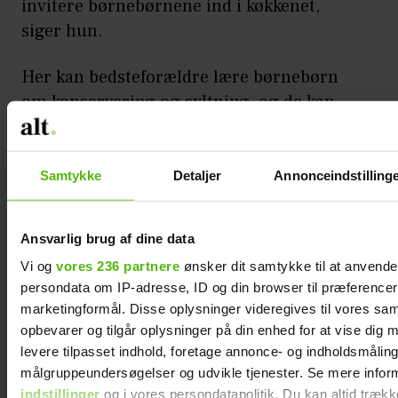
invitere børnebørnene ind i køkkenet,
siger hun.
Her kan bedsteforældre lære børnebørn
om konservering og syltning, og de kan
udforske madtraditionerne sammen.
Annonce
Samtykke
Detaljer
Annonceindstilling
Ansvarlig brug af dine data
Vi og
vores 236 partnere
ønsker dit samtykke til at anvend
persondata om IP-adresse, ID og din browser til præferencer, 
marketingformål. Disse oplysninger videregives til vores sa
opbevarer og tilgår oplysninger på din enhed for at vise dig 
– Eller man kan lave fastelavnsboller eller
levere tilpasset indhold, foretage annonce- og indholdsmåling
have et julebageværksted. Det er kun
målgruppeundersøgelser og udvikle tjenester. Se mere infor
fantasien, der sætter grænser. Mad er en
indstillinger
og i vores persondatapolitik. Du kan altid trækk