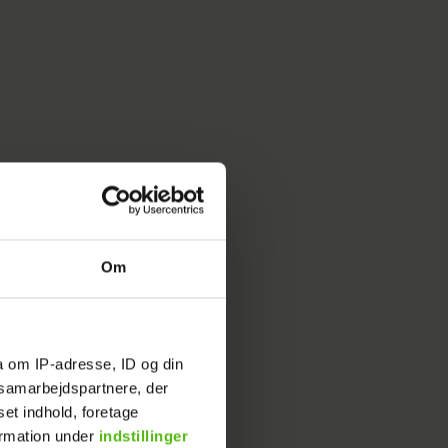
Om
ne Luna
op dét
a om IP-adresse, ID og din
føles
s samarbejdspartnere, der
set indhold, foretage
ormation under
indstillinger