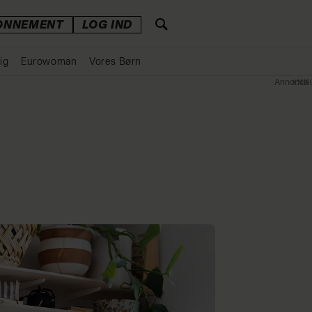
ONNEMENT
LOG IND
ig
Eurowoman
Vores Børn
Annonce