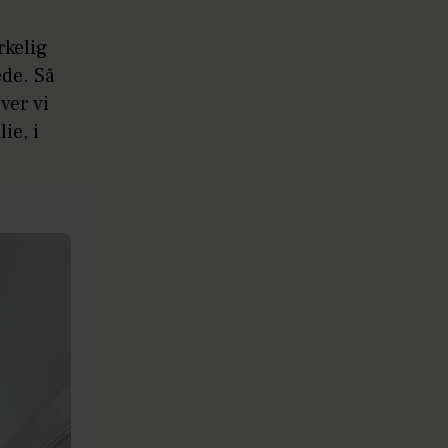
rkelig
ede. Så
ver vi
ie, i