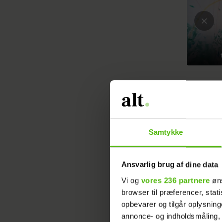
Samtykke
I lejlig
Ansvarlig brug af dine data
og Bertra
Vi og
vores 236 partnere
øns
samt udsi
browser til præferencer, stat
større, e
opbevarer og tilgår oplysning
annonce- og indholdsmåling,