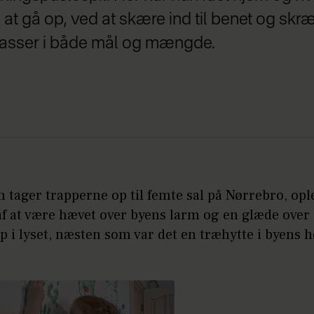
til at gå op, ved at skære ind til benet og s
 passer i både mål og mængde.
 tager trapperne op til femte sal på Nørrebro, op
af at være hævet over byens larm og en glæde over 
i lyset, næsten som var det en træhytte i byens h