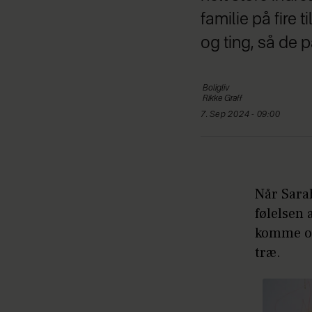
familie på fire 
og ting, så de
Boligliv
Rikke
Graff
7. Sep 2024 - 09:00
Når Sarah
følelsen 
komme op 
træ.