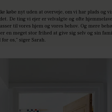
kke købe nyt uden at overveje, om vi har plads og vi
et. De ting vi ejer er velvalgte og ofte hjemmelav
passer til vores hjem og vores behov. Og mere behø
 er en meget stor frihed at give sig selv og sin famil
d for os," siger Sarah.