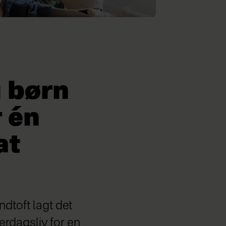
 børn
 én
at
dtoft lagt det
erdagsliv for en