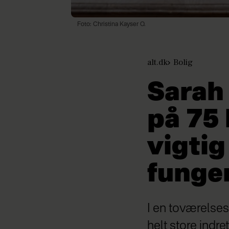
Foto: Christina Kayser O.
alt.dk
Bolig
Sarah
på 75
vigtig
funge
I en toværelses
helt store indr