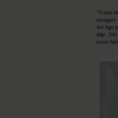
"Vi kan i
mangler d
det lige 
ikke. Dét
hvert fal