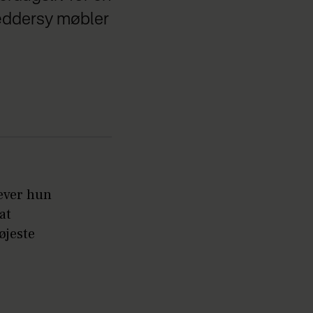
kræddersy møbler
lever hun
at
øjeste