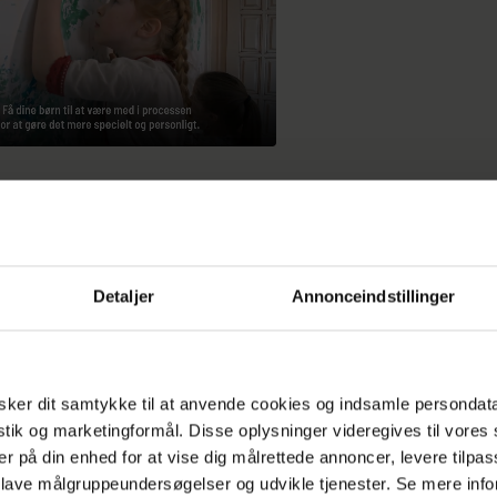
Detaljer
Annonceindstillinger
heden, som hun deler med sin mand Jakob og børne
m, strømmer lyset ind i de højloftede rum, og net
ker dit samtykke til at anvende cookies og indsamle persondat
gten over Nørrebros hustage får deres hjem til at 
istik og marketingformål. Disse oplysninger videregives til vore
nd det reelt er.
er på din enhed for at vise dig målrettede annoncer, levere tilpas
 lave målgruppeundersøgelser og udvikle tjenester. Se mere inf