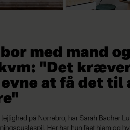
 bor med mand og
 kvm: "Det kræver
 evne at få det til 
re"
 lejlighed på Nørrebro, har Sarah Bacher Lun
etningspuslespil. Her har hun fået hjem og hv