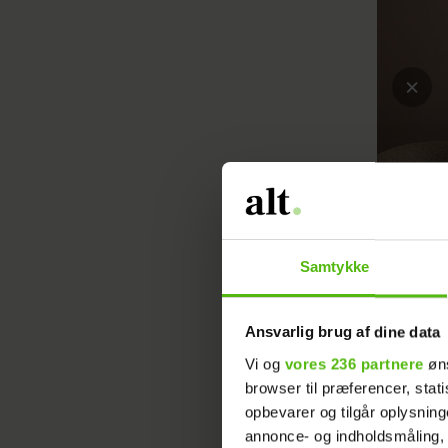
Samtykke
Ansvarlig brug af dine data
Vi og
vores 236 partnere
øns
Er svaret
browser til præferencer, stat
at du ik
opbevarer og tilgår oplysning
Gammelga
annonce- og indholdsmåling,