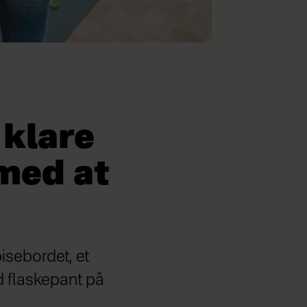
klare
 med at
isebordet, et
d flaskepant på