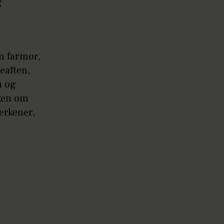
g
in farmor,
eaften,
n og
nken om
lerkener,