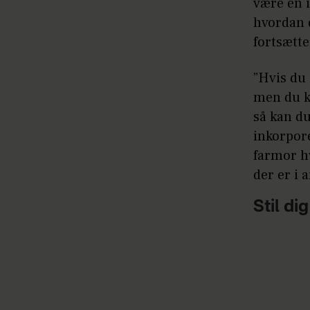
være en i
hvordan 
fortsætte
”Hvis du 
men du k
så kan d
inkorpore
farmor hv
der er i a
Stil di