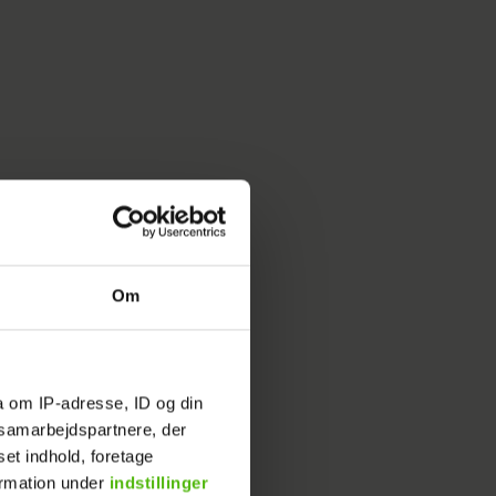
Om
a om IP-adresse, ID og din
sikker på,
s samarbejdspartnere, der
set indhold, foretage
drukner i
ormation under
indstillinger