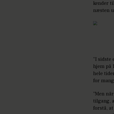
kender ti
næsten 
”I sidste
hjem på 
hele tide
for mange
”Men når 
tilgang, 
forstå, a