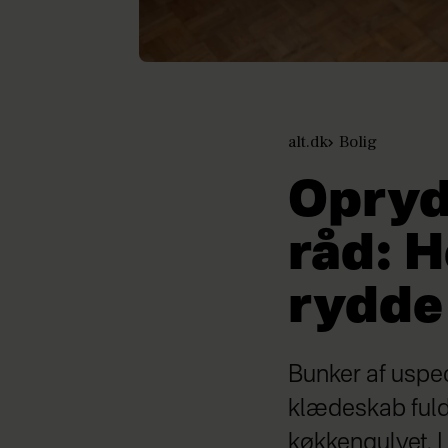
alt.dk
Bolig
Opryd
råd: H
rydde 
Bunker af uspec
klædeskab fuld 
køkkengulvet. L