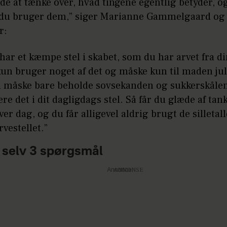
dé at tænke over, hvad tingene egentlig betyder, o
du bruger dem,” siger Marianne Gammelgaard og
r:
har et kæmpe stel i skabet, som du har arvet fra d
un bruger noget af det og måske kun til maden jul
u måske bare beholde sovsekanden og sukkerskåle
re det i dit dagligdags stel. Så får du glæde af ta
er dag, og du får alligevel aldrig brugt de silletal
rvestellet.”
g selv 3 spørgsmål
Annonce