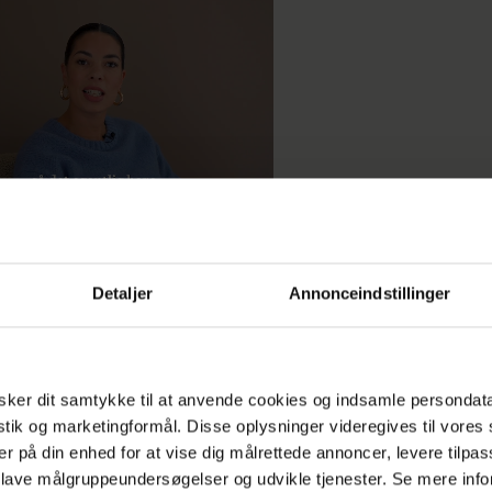
Detaljer
Annonceindstillinger
ker dit samtykke til at anvende cookies og indsamle persondat
 ja til alle tre spørgsmål, så kan du heldigvis være 
istik og marketingformål. Disse oplysninger videregives til vore
ke er alene. Det kan oprydningsekspert Marianne
er på din enhed for at vise dig målrettede annoncer, levere tilpas
ard som især er kendt fra TV 2-programmet ”Vi 
 lave målgruppeundersøgelser og udvikle tjenester. Se mere inf