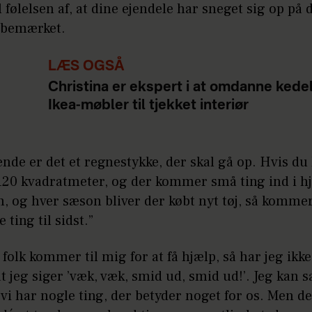
l følelsen af, at dine ejendele har sneget sig op på d
ubemærket.
LÆS OGSÅ
Christina er ekspert i at omdanne kede
Ikea-møbler til tjekket interiør
 ende er det et regnestykke, der skal gå op. Hvis du
120 kvadratmeter, og der kommer små ting ind i 
n, og hver sæson bliver der købt nyt tøj, så kommer
 ting til sidst.”
folk kommer til mig for at få hjælp, så har jeg ikk
at jeg siger ’væk, væk, smid ud, smid ud!’. Jeg kan 
t vi har nogle ting, der betyder noget for os. Men d