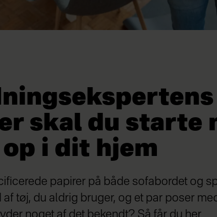
ningsekspertens 
er skal du starte
op i dit hjem
ificerede papirer på både sofabordet og sp
af tøj, du aldrig bruger, og et par poser me
yder noget af det bekendt? Så får du her