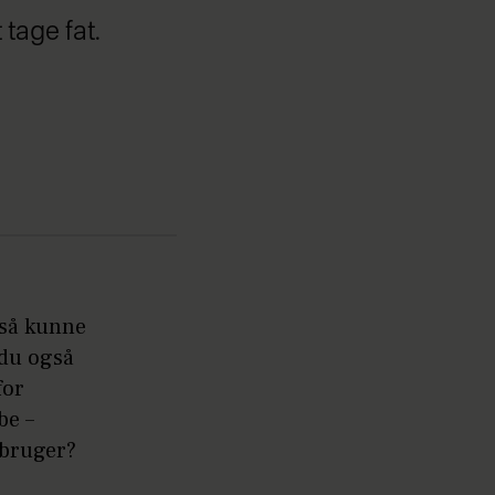
tage fat.
u så kunne
 du også
for
be –
 bruger?