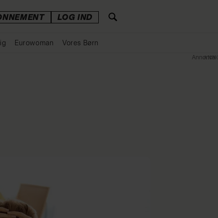
ONNEMENT
LOG IND
ig
Eurowoman
Vores Børn
Annonce