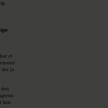
ig,
lige
 har et
hjemmet
 der jo
e den
sagtens
et kan