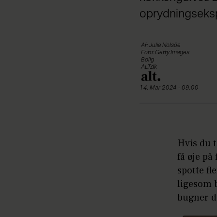
oprydningsekspe
Af: Julie Nolsöe
Foto: Getty Images
Bolig
ALT.dk
14. Mar 2024 - 09:00
Hvis du t
få øje på
spotte fl
ligesom 
bugner de