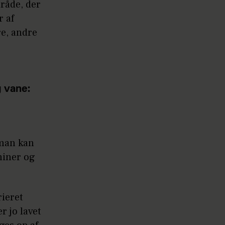
mråde, der
r af
re, andre
g vane:
 man kan
aminer og
rieret
r jo lavet