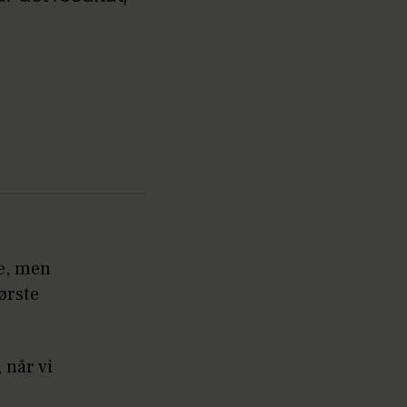
ve, men
tørste
 når vi