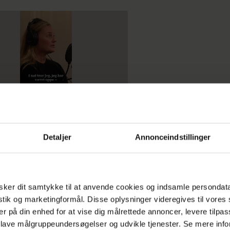
Detaljer
Annonceindstillinger
ker dit samtykke til at anvende cookies og indsamle persondat
istik og marketingformål. Disse oplysninger videregives til vore
er vi at skjule det under neglelak, men resultatet b
er på din enhed for at vise dig målrettede annoncer, levere tilpas
lt godt. Vi har derfor allieret os med en negleeksp
 lave målgruppeundersøgelser og udvikle tjenester. Se mere inf