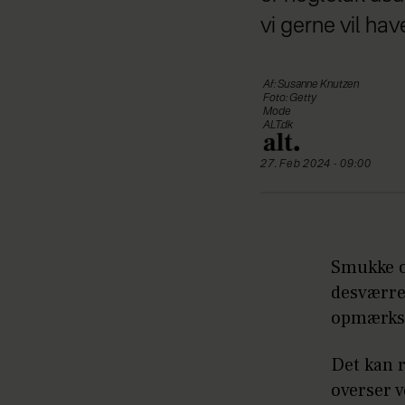
vi gerne vil hav
Af: Susanne Knutzen
Foto: Getty
Mode
ALT.dk
27. Feb 2024 - 09:00
Smukke og
desværre 
opmærkso
Det kan r
overser v