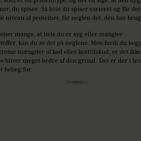
n, som er en proteintype, og det vil sige, at den byg
ner, du spiser. Så hvis du spiser varieret og får de
e niveau af proteiner, får neglen det, den har brug
ener mange, at hvis du er syg eller mangler
offer, kan du se det på neglene. Men fordi du beg
treme mængder af kød eller kosttilskud, er det ikke
e bliver meget bedre af den grund. Det er der i hve
t belæg for.
Annonce