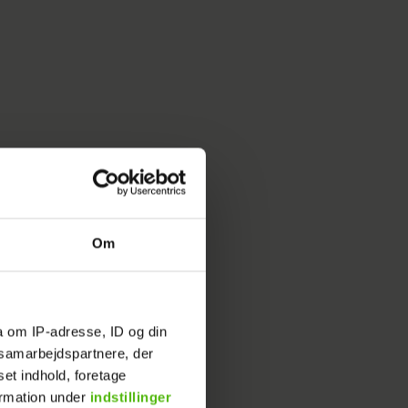
Om
a om IP-adresse, ID og din
s samarbejdspartnere, der
liver
set indhold, foretage
ert, Signe
ormation under
indstillinger