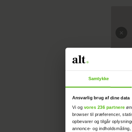
Samtykke
Ansvarlig brug af dine data
Vi og
vores 236 partnere
øns
browser til præferencer, stat
Så forsøg
opbevarer og tilgår oplysning
aldrig he
annonce- og indholdsmåling,