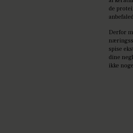
af kerati
de protei
anbefaled
Derfor m
næringsst
spise eks
dine negl
ikke noge