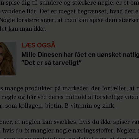
 spise dig til sundere og stærkere negle, er et o
e vandene lidt. Det er meget begrænset, hvad der e
Nogle forskere siger, at man kan spise dem stærke
 det kan man ikke.
LÆS OGSÅ
Mille Dinesen har fået en uønsket natli
”Det er så tarveligt”
es mange produkter på markedet, der fortæller, at
t negle og hår ved deres indhold af forskellige vit
, som kollagen, biotin, B-vitamin og zink.
er, at neglen kan svækkes, hvis du ikke spiser va
å hvis du fx mangler nogle næringsstoffer. Neglen e