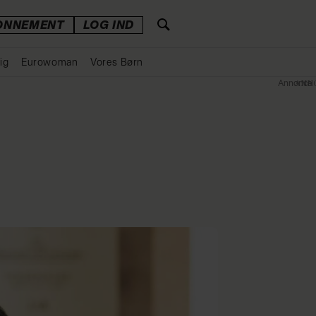
ONNEMENT
LOG IND
ig
Eurowoman
Vores Børn
Annonce