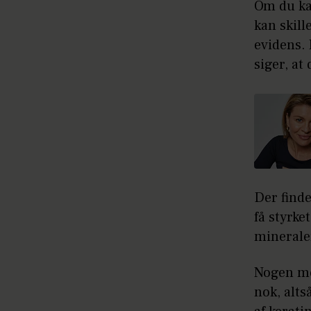
Om du kan
kan skill
evidens. 
siger, at
Der find
få styrke
mineraler
Nogen men
nok, alts