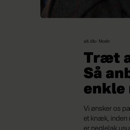
alt.dk
Mode
Træt 
Så an
enkle
Vi ønsker os pæ
et knæk, inden
er neglelak usun