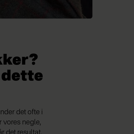
kker?
 dette
der det ofte i
 vores negle,
r det resultat,