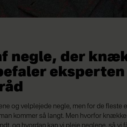
af negle, der knæ
befaler eksperten
 råd
ne og velplejede negle, men for de fleste en
 man kommer så langt. Men hvorfor knækker
dt, og hvordan kan vi pleje neglene, så vi få