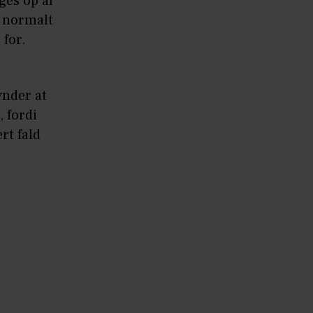
ges op af
t normalt
 for.
ynder at
, fordi
rt fald