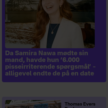
Da Samira Nawa mødte sin
mand, havde hun ’6.000
pisseirriterende spørgsmål’ –
alligevel endte de på en date
Thomas Evers