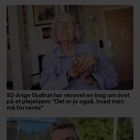
92-årige Gudrun har skrevet en bog om livet
på et plejehjem: ”Det er jo også, hvad man
må forvente”