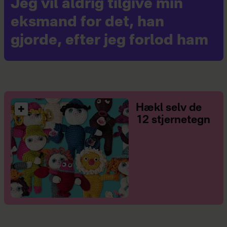
Jeg vil aldrig tilgive min
eksmand for det, han
gjorde, efter jeg forlod ham
Hækl selv de
12 stjernetegn