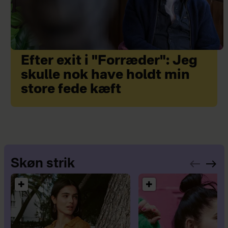
Efter exit i "Forræder": Jeg
skulle nok have holdt min
store fede kæft
Skøn strik