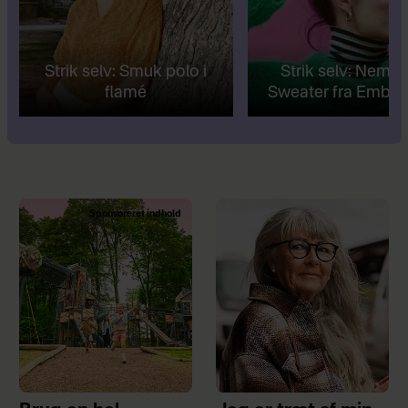
Strik selv: Smuk polo i
Strik selv: Nem R
flamé
Sweater fra Embra
Sponsoreret indhold