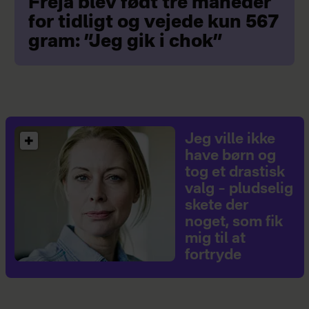
Freja blev født tre måneder
for tidligt og vejede kun 567
gram: ”Jeg gik i chok”
Jeg ville ikke
have børn og
tog et drastisk
valg – pludselig
skete der
noget, som fik
mig til at
fortryde