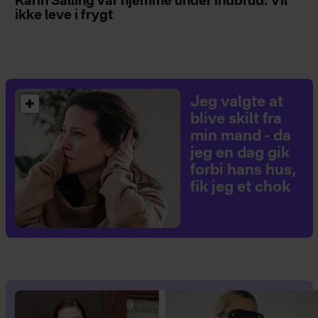
Karin Salling var hjemme under indbrud: Vil
ikke leve i frygt
Jeg valgte at
blive skilt fra
min mand - da
jeg en dag gik
forbi hans hus,
fik jeg et chok