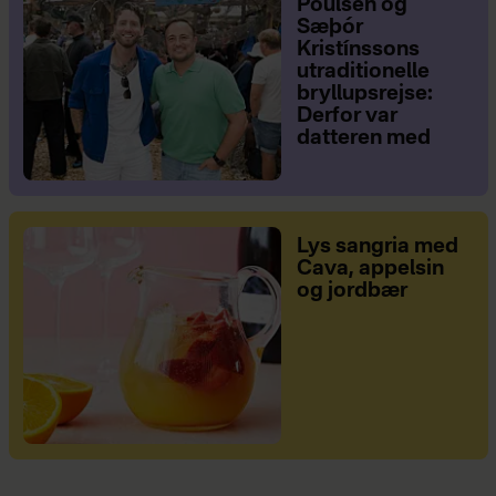
Poulsen og
Sæþór
Kristínssons
utraditionelle
bryllupsrejse:
Derfor var
datteren med
Lys sangria med
Cava, appelsin
og jordbær