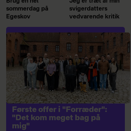
Brug en hel
Jeg er træt af min
sommerdag på
svigerdatters
Egeskov
vedvarende kritik
Første offer i "Forræder":
"Det kom meget bag på
mig"