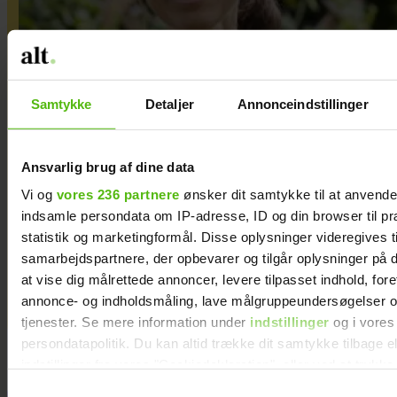
Samtykke
Detaljer
Annonceindstillinger
Da fødevarepriserne skød i
Ansvarlig brug af dine data
Vi og
vores 236 partnere
ønsker dit samtykke til at anvend
vejret, tog Åsa en
indsamle persondata om IP-adresse, ID og din browser til pr
beslutning: ”For 700 kr. om
statistik og marketingformål. Disse oplysninger videregives t
samarbejdspartnere, der opbevarer og tilgår oplysninger på d
ugen bliver hele familien
at vise dig målrettede annoncer, levere tilpasset indhold, for
mæt”
annonce- og indholdsmåling, lave målgruppeundersøgelser o
tjenester. Se mere information under
indstillinger
og i vores
persondatapolitik. Du kan altid trække dit samtykke tilbage e
indstillinger fra vores "Cookiedeklaration", eller ved at trykk
trigger" ikonet.
Samtykkevalg