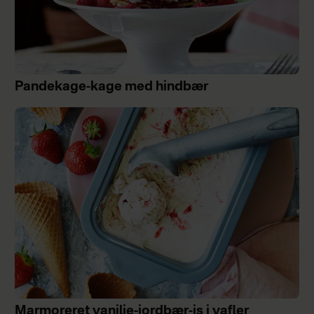
Pandekage-kage med hindbær
Marmoreret vanilje-jordbær-is i vafler