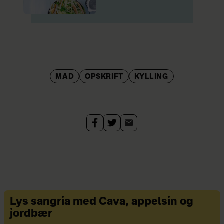
MAD
OPSKRIFT
KYLLING
Lys sangria med Cava, appelsin og
jordbær