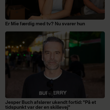
Er Mie færdig med tv? Nu svarer hun
Jesper Buch afslører ukendt fortid: "På et
tidspunkt var der en skillevej"