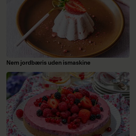
Nem jordbæris uden ismaskine