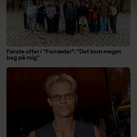
Første offer i "Forræder": "Det kom meget
bag på mig"