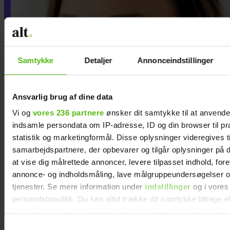
Samtykke
Detaljer
Annonceindstillinger
Ansvarlig brug af dine data
Vi og
vores 236 partnere
ønsker dit samtykke til at anvend
indsamle persondata om IP-adresse, ID og din browser til pr
statistik og marketingformål. Disse oplysninger videregives t
samarbejdspartnere, der opbevarer og tilgår oplysninger på d
Jeg vil aldrig tilgive min
at vise dig målrettede annoncer, levere tilpasset indhold, for
annonce- og indholdsmåling, lave målgruppeundersøgelser o
eksmand for det, han
tjenester. Se mere information under
indstillinger
og i vores
gjorde, efter jeg forlod ham
persondatapolitik. Du kan altid trække dit samtykke tilbage e
indstillinger fra vores "Cookiedeklaration", eller ved at trykk
trigger" ikonet.
Samtykkevalg