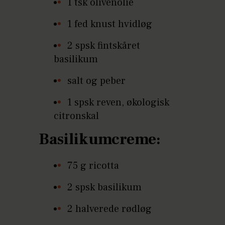
1 tsk olivenolie
1 fed knust hvidløg
2 spsk fintskåret
basilikum
salt og peber
1 spsk reven, økologisk
citronskal
Basilikumcreme:
75 g ricotta
2 spsk basilikum
2 halverede rødløg