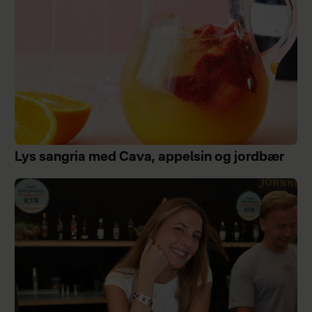
Lys sangria med Cava, appelsin og jordbær