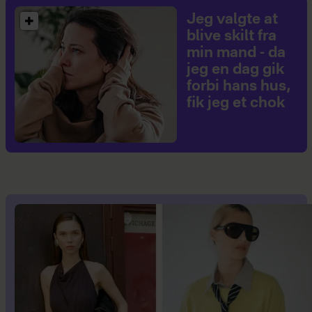
Jeg valgte at
blive skilt fra
min mand - da
jeg en dag gik
forbi hans hus,
fik jeg et chok