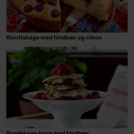
Ricottakage med hindbær og citron
Pandekage-kage med hindbær