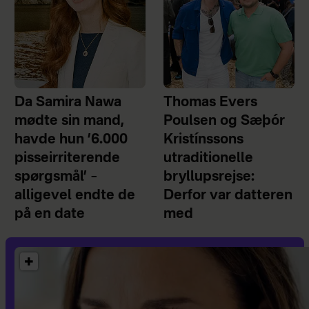
Da Samira Nawa
Thomas Evers
mødte sin mand,
Poulsen og Sæþór
havde hun ’6.000
Kristínssons
pisseirriterende
utraditionelle
spørgsmål’ –
bryllupsrejse:
alligevel endte de
Derfor var datteren
på en date
med