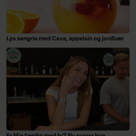
Lys sangria med Cava, appelsin og jordbær
Er Mie færdig med tv? Nu svarer hun