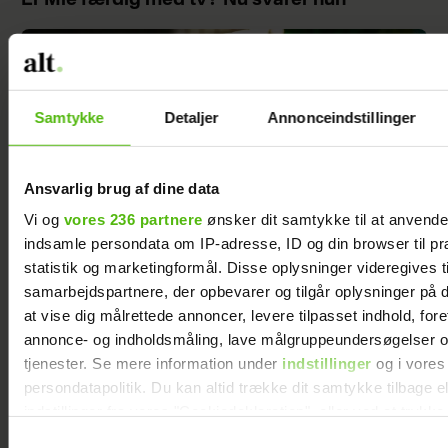
Samtykke
Detaljer
Annonceindstillinger
Ansvarlig brug af dine data
Vi og
vores 236 partnere
ønsker dit samtykke til at anvend
indsamle persondata om IP-adresse, ID og din browser til pr
statistik og marketingformål. Disse oplysninger videregives t
samarbejdspartnere, der opbevarer og tilgår oplysninger på d
at vise dig målrettede annoncer, levere tilpasset indhold, for
Jesper Buch afslører ukendt fortid: "På et
tidspunkt var der en skillevej"
annonce- og indholdsmåling, lave målgruppeundersøgelser o
tjenester. Se mere information under
indstillinger
og i vores
persondatapolitik. Du kan altid trække dit samtykke tilbage e
indstillinger fra vores "Cookiedeklaration", eller ved at trykk
trigger" ikonet.
Samtykkevalg