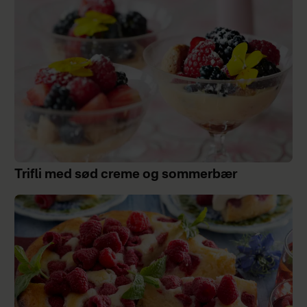
Trifli med sød creme og sommerbær