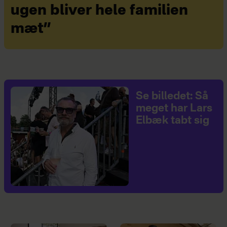
ugen bliver hele familien
mæt”
Se billedet: Så
meget har Lars
Elbæk tabt sig