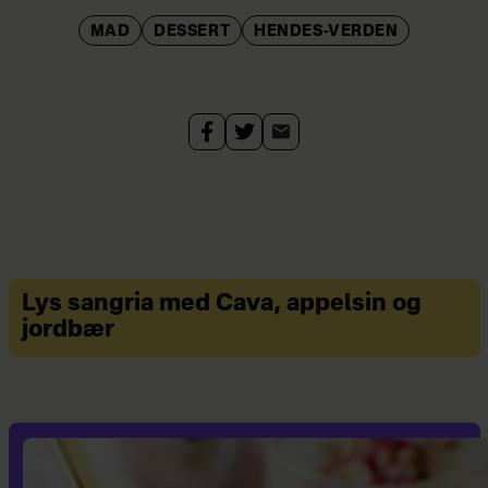
MAD
DESSERT
HENDES-VERDEN
Lys sangria med Cava, appelsin og
jordbær