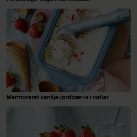
Marmoreret vanilje-jordbær-is i vafler