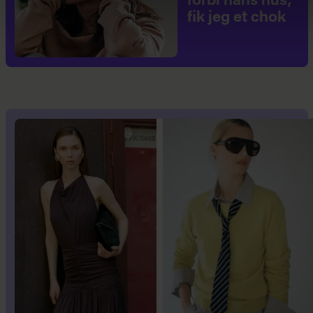
forbi hans hus,
fik jeg et chok