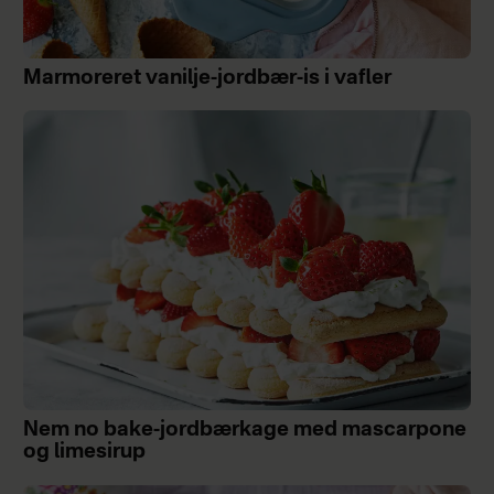
Marmoreret vanilje-jordbær-is i vafler
Nem no bake-jordbærkage med mascarpone
og limesirup