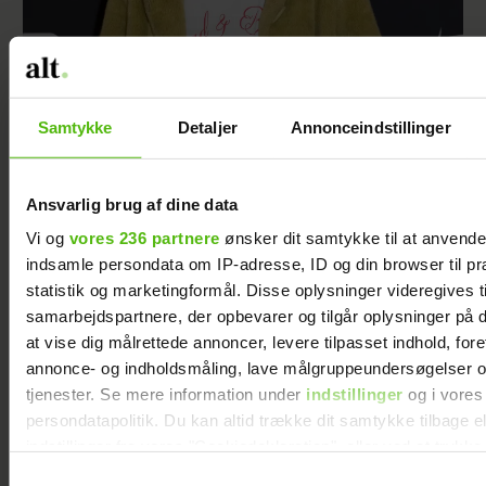
Andreas Odbjerg afslører stor beslutning:
Slut efter to år
Samtykke
Detaljer
Annonceindstillinger
Ansvarlig brug af dine data
Vi og
vores 236 partnere
ønsker dit samtykke til at anvend
indsamle persondata om IP-adresse, ID og din browser til pr
statistik og marketingformål. Disse oplysninger videregives t
samarbejdspartnere, der opbevarer og tilgår oplysninger på d
at vise dig målrettede annoncer, levere tilpasset indhold, for
annonce- og indholdsmåling, lave målgruppeundersøgelser o
tjenester. Se mere information under
indstillinger
og i vores
persondatapolitik. Du kan altid trække dit samtykke tilbage e
indstillinger fra vores "Cookiedeklaration", eller ved at trykk
Nomineret til årets Guldknap: ”Vi følger med
trigger" ikonet.
Samtykkevalg
tiden, men uden at lade os overtage af