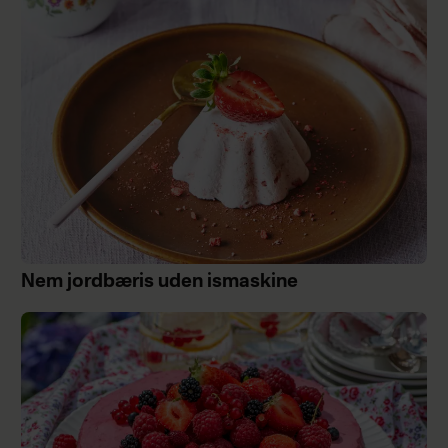
Nem jordbæris uden ismaskine