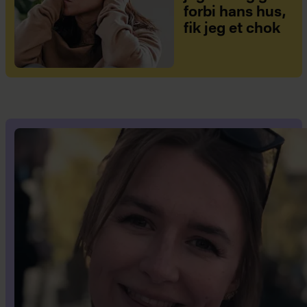
forbi hans hus,
fik jeg et chok