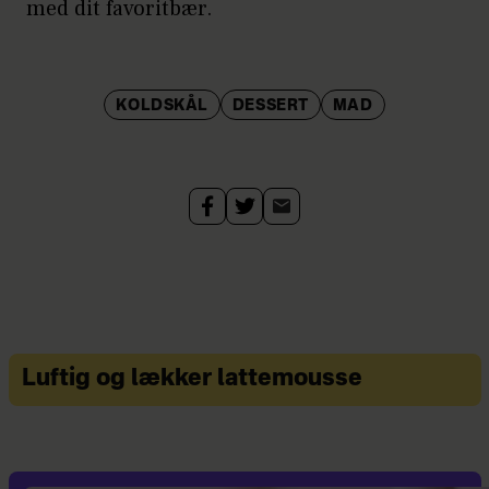
med dit favoritbær.
KOLDSKÅL
DESSERT
MAD
Luftig og lækker lattemousse