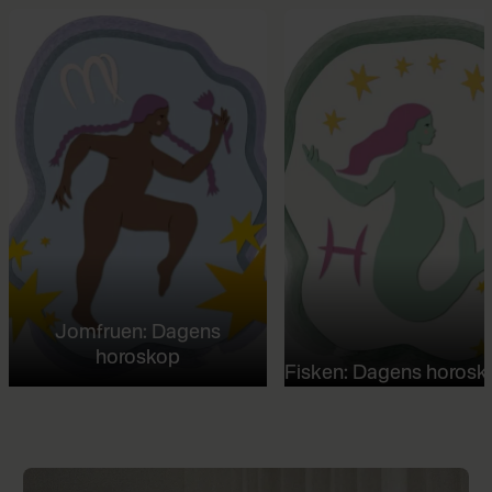
Jomfruen: Dagens
horoskop
Fisken: Dagens horosk