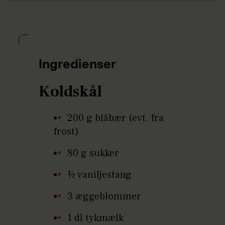
Ingredienser
Koldskål
200 g blåbær (evt. fra
frost)
80 g sukker
½ vaniljestang
3 æggeblommer
1 dl tykmælk