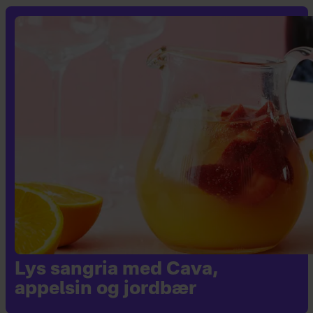
Lys sangria med Cava,
appelsin og jordbær