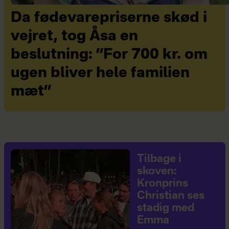
Da fødevarepriserne skød i
vejret, tog Åsa en
beslutning: ”For 700 kr. om
ugen bliver hele familien
mæt”
Tilbage i
skoven:
Kronprins
Christian ses
stadig med
Emma