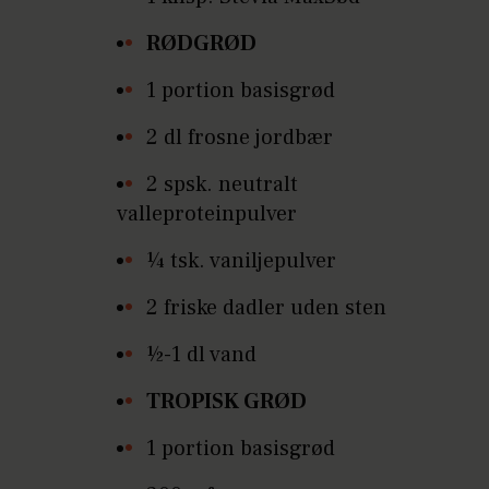
RØDGRØD
1 portion basisgrød
2 dl frosne jordbær
2 spsk. neutralt
valleproteinpulver
¼ tsk. vaniljepulver
2 friske dadler uden sten
½-1 dl vand
TROPISK GRØD
1 portion basisgrød