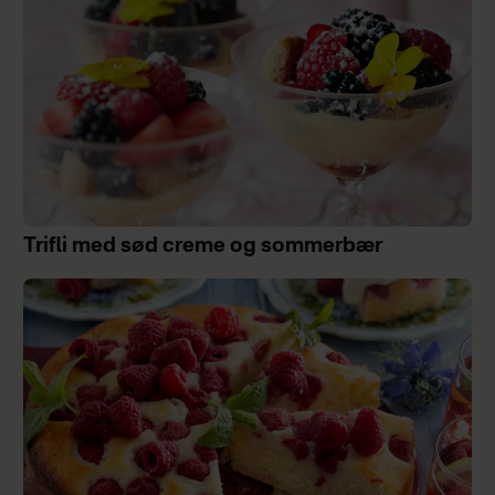
Trifli med sød creme og sommerbær