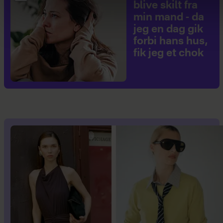
blive skilt fra
min mand - da
jeg en dag gik
forbi hans hus,
fik jeg et chok