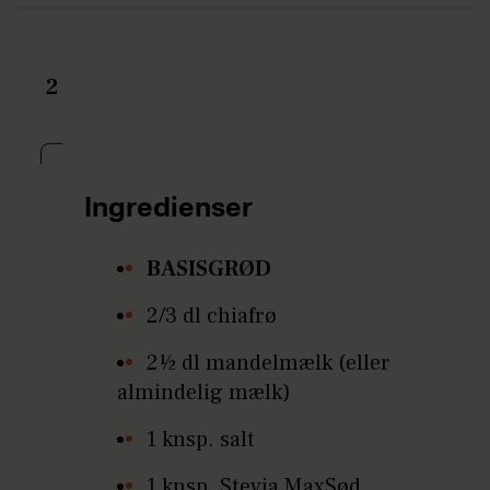
2
Ingredienser
BASISGRØD
2/3 dl chiafrø
2½ dl mandelmælk (eller
almindelig mælk)
1 knsp. salt
1 knsp. Stevia MaxSød