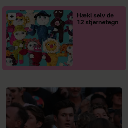
Hækl selv de
12 stjernetegn