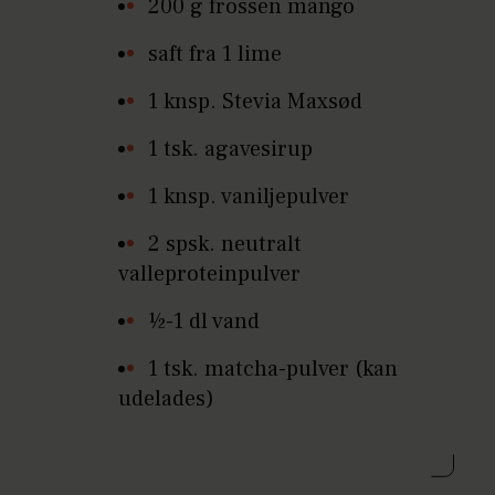
200 g frossen mango
saft fra 1 lime
1 knsp. Stevia Maxsød
1 tsk. agavesirup
1 knsp. vaniljepulver
2 spsk. neutralt
valleproteinpulver
½-1 dl vand
1 tsk. matcha-pulver (kan
udelades)