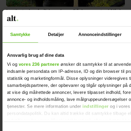
Lusket plan i vildmarken: Sådan opstod Niels
Nævesvin
Samtykke
Detaljer
Annonceindstillinger
Ansvarlig brug af dine data
Vi og
vores 236 partnere
ønsker dit samtykke til at anvend
indsamle persondata om IP-adresse, ID og din browser til pr
statistik og marketingformål. Disse oplysninger videregives t
samarbejdspartnere, der opbevarer og tilgår oplysninger på d
at vise dig målrettede annoncer, levere tilpasset indhold, for
annonce- og indholdsmåling, lave målgruppeundersøgelser o
tjenester. Se mere information under
indstillinger
og i vores
Min veninde vil tage børnene fra deres far -
persondatapolitik. Du kan altid trække dit samtykke tilbage e
men jeg forstår ikke hendes grund
indstillinger fra vores "Cookiedeklaration", eller ved at trykk
trigger" ikonet.
Samtykkevalg