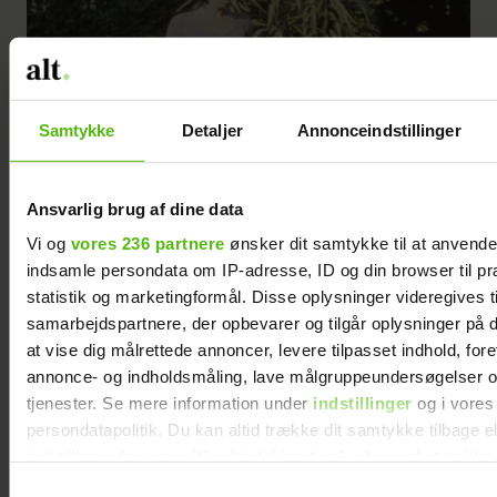
Samtykke
Detaljer
Annonceindstillinger
Ansvarlig brug af dine data
Vi og
vores 236 partnere
ønsker dit samtykke til at anvend
indsamle persondata om IP-adresse, ID og din browser til pr
statistik og marketingformål. Disse oplysninger videregives t
samarbejdspartnere, der opbevarer og tilgår oplysninger på d
at vise dig målrettede annoncer, levere tilpasset indhold, for
annonce- og indholdsmåling, lave målgruppeundersøgelser o
tjenester. Se mere information under
indstillinger
og i vores
persondatapolitik. Du kan altid trække dit samtykke tilbage e
indstillinger fra vores "Cookiedeklaration", eller ved at trykk
trigger" ikonet.
Samtykkevalg