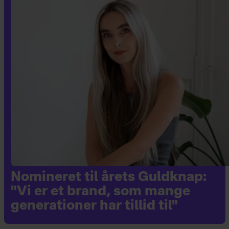
Nomineret til årets Guldknap:
"Vi er et brand, som mange
generationer har tillid til"