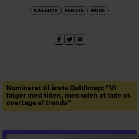
KÆLEDYR
KENDTE
MODE
Nomineret til årets Guldknap: ”Vi
følger med tiden, men uden at lade os
overtage af trends”